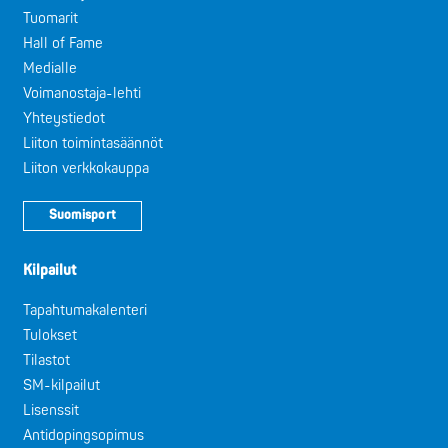
Tuomarit
Hall of Fame
Medialle
Voimanostaja-lehti
Yhteystiedot
Liiton toimintasäännöt
Liiton verkkokauppa
Suomisport
Kilpailut
Tapahtumakalenteri
Tulokset
Tilastot
SM-kilpailut
Lisenssit
Antidopingsopimus