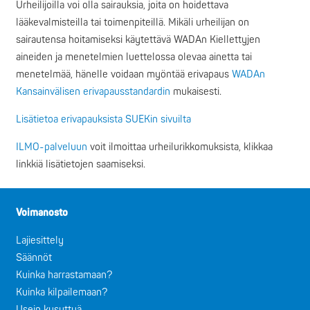
Urheilijoilla voi olla sairauksia, joita on hoidettava
lääkevalmisteilla tai toimenpiteillä. Mikäli urheilijan on
sairautensa hoitamiseksi käytettävä WADAn Kiellettyjen
aineiden ja menetelmien luettelossa olevaa ainetta tai
menetelmää, hänelle voidaan myöntää erivapaus
WADAn
Kansainvälisen erivapausstandardin
mukaisesti.
Lisätietoa erivapauksista SUEKin sivuilta
ILMO-palveluun
voit ilmoittaa urheilurikkomuksista, klikkaa
linkkiä lisätietojen saamiseksi.
Voimanosto
Lajiesittely
Säännöt
Kuinka harrastamaan?
Kuinka kilpailemaan?
Usein kysyttyä