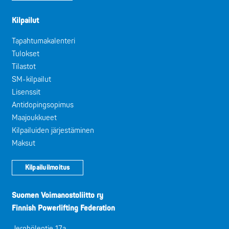
Kilpailut
Tapahtumakalenteri
Tulokset
Tilastot
SM-kilpailut
Lisenssit
Antidopingsopimus
Maajoukkueet
Kilpailuiden järjestäminen
Maksut
Kilpailuilmoitus
Suomen Voimanostoliitto ry
Finnish Powerlifting Federation
Jernbölentie 17a