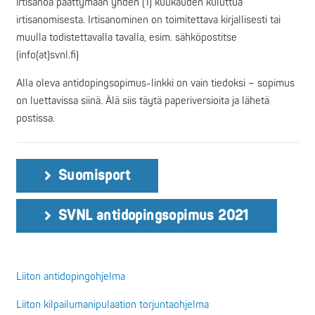
irtisanoa päättymään yhden (1) kuukauden kuluttua
irtisanomisesta. Irtisanominen on toimitettava kirjallisesti tai
muulla todistettavalla tavalla, esim. sähköpostitse
(info(at)svnl.fi)
Alla oleva antidopingsopimus-linkki on vain tiedoksi – sopimus
on luettavissa siinä. Älä siis täytä paperiversioita ja lähetä
postissa.
Suomisport
SVNL antidopingsopimus 2021
Liiton antidopingohjelma
Liiton kilpailumanipulaation torjuntaohjelma