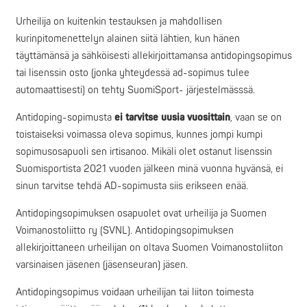
Urheilija on kuitenkin testauksen ja mahdollisen
kurinpitomenettelyn alainen siitä lähtien, kun hänen
täyttämänsä ja sähköisesti allekirjoittamansa antidopingsopimus
tai lisenssin osto (jonka yhteydessä ad-sopimus tulee
automaattisesti) on tehty SuomiSport- järjestelmässsä.
Antidoping-sopimusta
ei tarvitse uusia vuosittain
, vaan se on
toistaiseksi voimassa oleva sopimus, kunnes jompi kumpi
sopimusosapuoli sen irtisanoo. Mikäli olet ostanut lisenssin
Suomisportista 2021 vuoden jälkeen minä vuonna hyvänsä, ei
sinun tarvitse tehdä AD-sopimusta siis erikseen enää.
Antidopingsopimuksen osapuolet ovat urheilija ja Suomen
Voimanostoliitto ry (SVNL). Antidopingsopimuksen
allekirjoittaneen urheilijan on oltava Suomen Voimanostoliiton
varsinaisen jäsenen (jäsenseuran) jäsen.
Antidopingsopimus voidaan urheilijan tai liiton toimesta