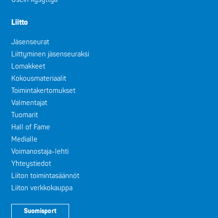
Liitto
Jäsenseurat
Liittyminen jäsenseuraksi
Lomakkeet
Kokousmateriaalit
Toimintakertomukset
Valmentajat
Tuomarit
Hall of Fame
Medialle
Voimanostaja-lehti
Yhteystiedot
Liiton toimintasäännöt
Liiton verkkokauppa
Suomisport