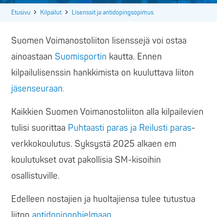
Etusivu
Kilpailut
Lisenssit ja antidopingsopimus
Suomen Voimanostoliiton lisenssejä voi ostaa
ainoastaan
Suomisportin
kautta. Ennen
kilpailulisenssin hankkimista on kuuluttava liiton
jäsenseuraan.
Kaikkien Suomen Voimanostoliiton alla kilpailevien
tulisi suorittaa
Puhtaasti paras ja Reilusti paras
-
verkkokoulutus. Syksystä 2025 alkaen em
koulutukset ovat pakollisia SM-kisoihin
osallistuville.
Edelleen nostajien ja huoltajiensa tulee tutustua
liiton
antidopingohjelmaan.