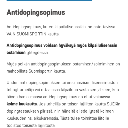
Antidopingsopimus
Antidopingsopimus, kuten kilpailulisenssikin, on ostettavissa
VAIN SUOMISPORTIN kautta.
Antidopingsopimus voidaan hyväksyä myös kilpailulisenssin
ostamisen
yhteydessä.
Myös pelkän antidopingsopimuksen ostaminen/solmiminen on
mahdollista Suomisportin kautta.
Uuden antidopingsopimuksen tai ensimmäisen lisenssinoston
tehnyt urheilija voi ottaa osaa kilpailuun vasta sen jälkeen, kun
hänen hankkimansa antidopingsopimus on ollut voimassa
kolme kuukautta.
Jos urheilija on toisen lajiliiton kautta SUEKin
dopingtestauksen piirissä, niin häneltä ei edellytetä kolmen
kuukauden ns. alkukarenssia. Tästä tulee toimittaa liitolle
todistus toisesta lajiliitosta.