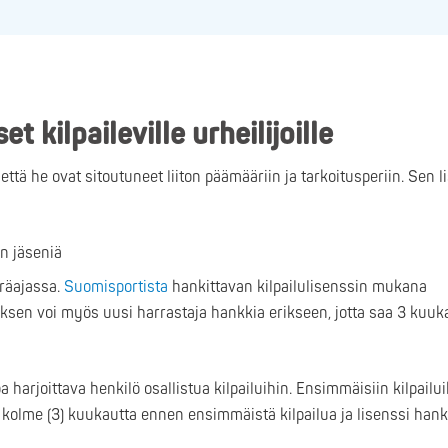
 kilpaileville urheilijoille
että he ovat sitoutuneet liiton päämääriin ja tarkoitusperiin. Sen l
n jäseniä
räajassa.
Suomisportista
hankittavan kilpailulisenssin mukana
en voi myös uusi harrastaja hankkia erikseen, jotta saa 3 kuu
 harjoittava henkilö osallistua kilpailuihin. Ensimmäisiin kilpailui
kolme (3) kuukautta ennen ensimmäistä kilpailua ja lisenssi hank