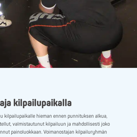
ja kilpailupaikalla
u kilpailupaikalle hieman ennen punnituksen alkua,
itellut, valmistautunut kilpailuun ja mahdollisesti joko
annut painoluokkaan. Voimanostajan kilpailuryhmän