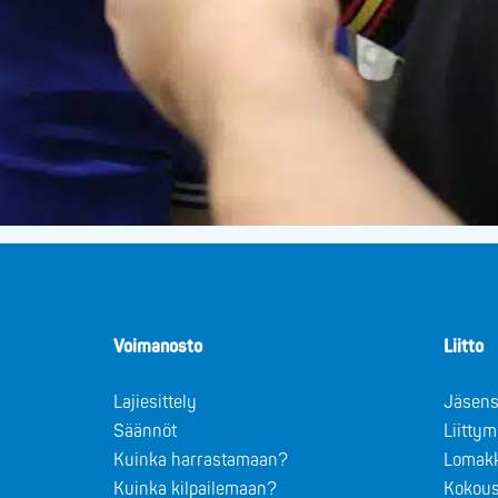
Voimanosto
Liitto
Lajiesittely
Jäsens
Säännöt
Liitty
Kuinka harrastamaan?
Lomak
Kuinka kilpailemaan?
Kokous