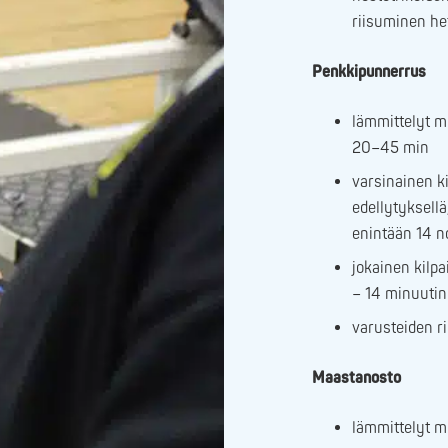
riisuminen het
Penkkipunnerrus
lämmittelyt m
20–45 min
varsinainen ki
edellytyksell
enintään 14 n
jokainen kilpa
– 14 minuutin
varusteiden r
Maastanosto
lämmittelyt m