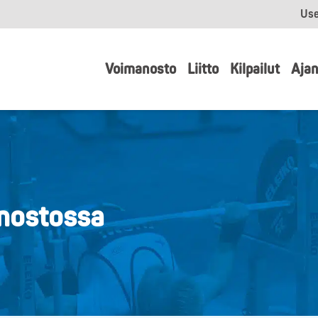
Use
Voimanosto
Liitto
Kilpailut
Ajan
anostossa