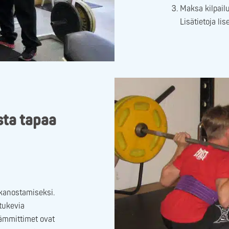
Maksa kilpailu
Lisätietoja li
sta tapaa
akanostamiseksi.
tukevia
lämmittimet ovat