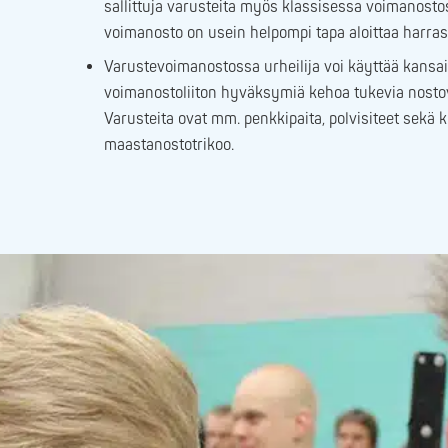
sallittuja varusteita myös klassisessa voimanosto
voimanosto on usein helpompi tapa aloittaa harrast
Varustevoimanostossa urheilija voi käyttää kansa
voimanostoliiton hyväksymiä kehoa tukevia nostov
Varusteita ovat mm. penkkipaita, polvisiteet sekä 
maastanostotrikoo.