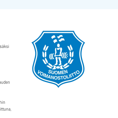
isäksi
kauden
hin
ittuna,