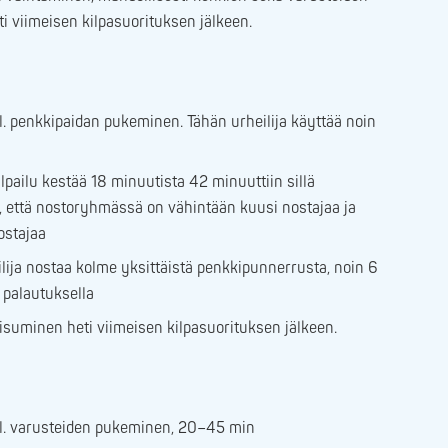
i viimeisen kilpasuorituksen jälkeen.
l. penkkipaidan pukeminen. Tähän urheilija käyttää noin
lpailu kestää 18 minuutista 42 minuuttiin sillä
ä, että nostoryhmässä on vähintään kuusi nostajaa ja
ostajaa
ilija nostaa kolme yksittäistä penkkipunnerrusta, noin 6
 palautuksella
iisuminen heti viimeisen kilpasuorituksen jälkeen.
l. varusteiden pukeminen, 20–45 min