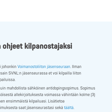
ohjeet kilpanostajaksi
si johonkin
Voimanostoliiton jäsenseuraan
. Ilman
sain SVNL:n jäsenseurassa et voi kilpailla liiton
lpailuissa.
 kuin mahdollista sähköinen antidopingsopimus. Sopimus
köisestä allekirjoituksesta voimassa vähintään kolme (3)
en ensimmäistä kilpailuasi. Lisätietoa
imuksesta saat jäsenseurastasi sekä
täältä
.