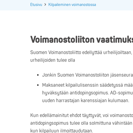
Etusivu
Kilpaileminen voimanostossa
Voimanostoliiton vaatimukset
Suomen Voimanostoliitto edellyttää urheilijoiltaan, 
urheilijoiden tulee olla
Jonkin Suomen Voimanostoliiton jäsenseura
Maksaneet kilpailulisenssin säädetyssä mää
hyväksytään antidopingsopimus. AD-sopimuks
uuden harrastajan karenssiajan kulumaan.
Kun edellämainitut ehdot täyttyvät, voi voimanostoa
antidopingsopimus tulee olla solmittuna vähintään 
kun kilpailuun ilmoittaudutaan.