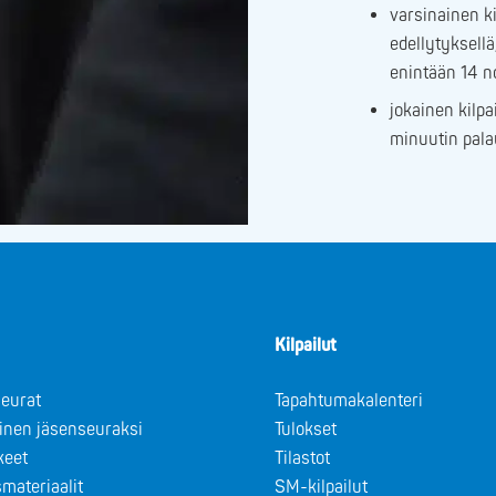
varsinainen ki
edellytyksell
enintään 14 n
jokainen kilpa
minuutin pala
Kilpailut
eurat
Tapahtumakalenteri
minen jäsenseuraksi
Tulokset
keet
Tilastot
materiaalit
SM-kilpailut