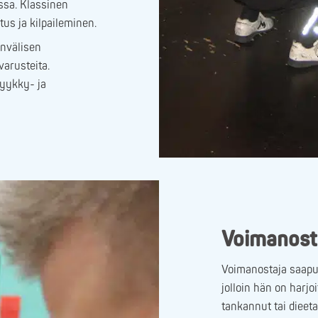
ssa. Klassinen
us ja kilpaileminen.
invälisen
arusteita.
kyykky- ja
Voimanosta
Voimanostaja saapu
jolloin hän on harjo
tankannut tai dieet