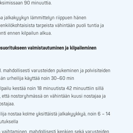
ksimissaan 90 minuuttia.
aa jalkakyykyn lämmittelyn riippuen hänen
henkilökohtaisista tarpeista vähintään puoli tuntia ja
nti ennen kilpailun alkua.
usuoritukseen valmistautuminen ja kilpaileminen
l. mahdollisesti varusteiden pukeminen ja polvisiteiden
hän urheilija käyttää noin 30–60 min
lpailu kestää noin 18 minuutista 42 minuuttiin sillä
ä, että nostoryhmässä on vähintään kuusi nostajaa ja
ostajaa.
ilija nostaa kolme yksittäistä jalkakyykkyä, noin 6 – 14
utuksella
n vaihtaminen, mahdollisesti kenkien sekä varusteiden