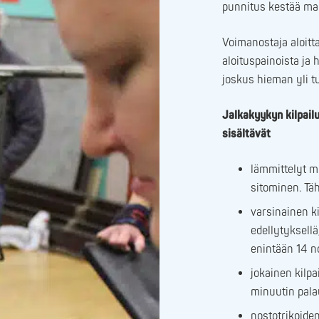
punnitus kestää ma
Voimanostaja aloitt
aloituspainoista ja 
joskus hieman yli tu
Jalkakyykyn kilpail
sisältävät
lämmittelyt m
sitominen. Tä
varsinainen ki
edellytyksell
enintään 14 n
jokainen kilpa
minuutin pala
nostotrikoide