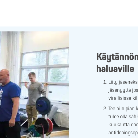
Käytännön 
haluaville
Liity jäsenek
jäsenyyttä jos
virallisissa ki
Tee niin pian
tulee olla säh
kuukautta enn
antidopingsop