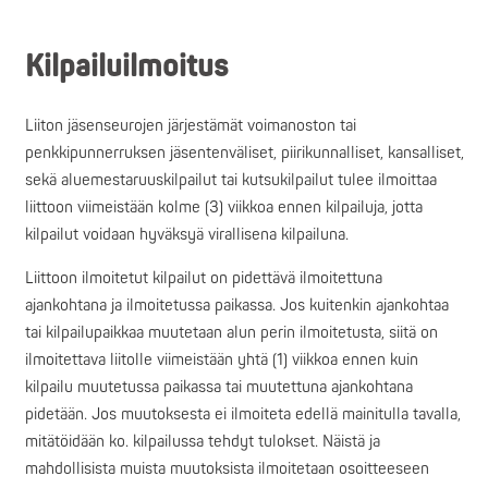
Kilpailuilmoitus
Liiton jäsenseurojen järjestämät voimanoston tai
penkkipunnerruksen jäsentenväliset, piirikunnalliset, kansalliset,
sekä aluemestaruuskilpailut tai kutsukilpailut tulee ilmoittaa
liittoon viimeistään kolme (3) viikkoa ennen kilpailuja, jotta
kilpailut voidaan hyväksyä virallisena kilpailuna.
Liittoon ilmoitetut kilpailut on pidettävä ilmoitettuna
ajankohtana ja ilmoitetussa paikassa. Jos kuitenkin ajankohtaa
tai kilpailupaikkaa muutetaan alun perin ilmoitetusta, siitä on
ilmoitettava liitolle viimeistään yhtä (1) viikkoa ennen kuin
kilpailu muutetussa paikassa tai muutettuna ajankohtana
pidetään. Jos muutoksesta ei ilmoiteta edellä mainitulla tavalla,
mitätöidään ko. kilpailussa tehdyt tulokset. Näistä ja
mahdollisista muista muutoksista ilmoitetaan osoitteeseen