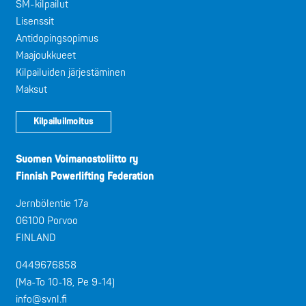
SM-kilpailut
Lisenssit
Antidopingsopimus
Maajoukkueet
Kilpailuiden järjestäminen
Maksut
Kilpailuilmoitus
Suomen Voimanostoliitto ry
Finnish Powerlifting Federation
Jernbölentie 17a
06100 Porvoo
FINLAND
0449676858
(Ma-To 10-18, Pe 9-14)
info@svnl.fi