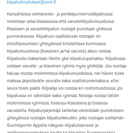
kilpailuilmoitukset@svnl.fi
.
Kansallisissa voimanosto- ja penkkipunnerruskilpailuissa
nostetaan sekä klassisessa että
varustekilpailumuodossa.
Klassisen ja varustekilpailun nostajat punnitaan yhdessä
punnituksessa. Kilpailuun osallistuvan nostajan on
ilmoittautumisen yhteydessä ilmoitettava
kummassa
kilpailumuodossa (klassinen ja/tai varuste) aikoo nostaa.
Kilpailusta maksetaan
liitolle yksi kilpailulupamaksu. Kilpailussa
voidaan varuste- ja klassinen ryhmä myös yhdistää.
Jos nostaja
haluaa nostaa molemmissa kilpailumuodoissa, niin hänen tulee
maksaa
järjestävälle seuralle kaksi osallistumismaksua, ellei
seura toisin päätä. Kilpailija voi nostaa eri
nostomuodoissa, jos
kilpailussa on vähintään kaksi ryhmää. Nostaja nostaa tällöin
molemmissa ryhmissä, toisessa klassisena ja toisessa
varusteilla.
Kilpailunjärjestäjä tarkistaa viimeistään punnituksen
yhteydessä nostajan kilpailuoikeuden,
joko nostajan esittämän
Suomisportin Appista näkyvän kilpailulisenssin ja
antidopingsopimuksen kautta tai kilpailijan Suomisportista