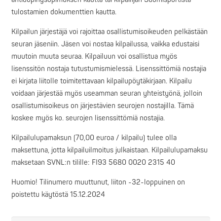
tulostamien dokumenttien kautta.
Kilpailun järjestäjä voi rajoittaa osallistumisoikeuden pelkästään
seuran jäseniin. Jäsen voi
nostaa kilpailussa, vaikka edustaisi
muutoin muuta seuraa. Kilpailuun voi osallistua myös
lisenssitön nostaja tutustumismielessä. Lisenssittömiä nostajia
ei kirjata liitolle toimitettavaan
kilpailupöytäkirjaan. Kilpailu
voidaan järjestää myös useamman seuran yhteistyönä, jolloin
osallistumisoikeus on järjestävien seurojen nostajilla. Tämä
koskee myös ko. seurojen
lisenssittömiä nostajia.
Kilpailulupamaksun (70,00 euroa / kilpailu) tulee olla
maksettuna, jotta kilpailuilmoitus julkaistaan. Kilpailulupamaksu
maksetaan SVNL:n tilille: FI93 5680 0020 2315 40
Huomio! Tilinumero muuttunut, liiton -32-loppuinen on
poistettu käytöstä 15.12.2024