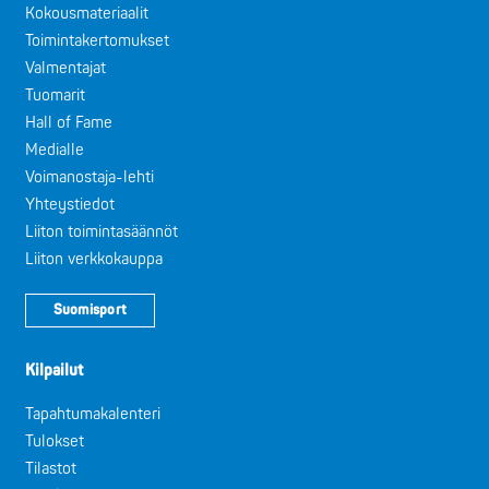
Kokousmateriaalit
Toimintakertomukset
Valmentajat
Tuomarit
Hall of Fame
Medialle
Voimanostaja-lehti
Yhteystiedot
Liiton toimintasäännöt
Liiton verkkokauppa
Suomisport
Kilpailut
Tapahtumakalenteri
Tulokset
Tilastot