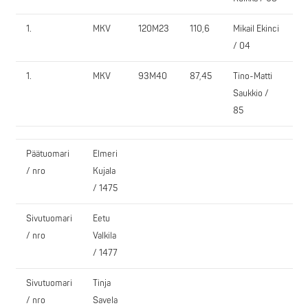
1.
MKV
120M23
110,6
Mikail Ekinci
O
/ 04
1.
MKV
93M40
87,45
Tino-Matti
O
Saukkio /
85
Päätuomari
Elmeri
/ nro
Kujala
/ 1475
Sivutuomari
Eetu
/ nro
Valkila
/ 1477
Sivutuomari
Tinja
/ nro
Savela