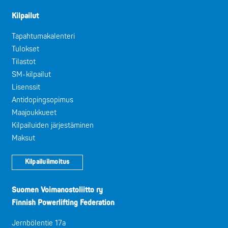
Kilpailut
Tapahtumakalenteri
Tulokset
Tilastot
SM-kilpailut
Lisenssit
Antidopingsopimus
Maajoukkueet
Kilpailuiden järjestäminen
Maksut
Kilpailuilmoitus
Suomen Voimanostoliitto ry
Finnish Powerlifting Federation
Jernbölentie 17a