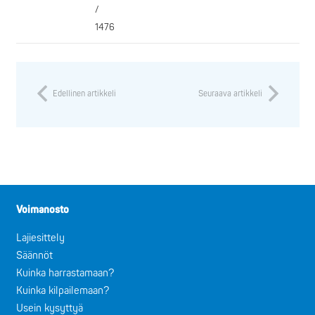
/
1476
Edellinen artikkeli
Seuraava artikkeli
Voimanosto
Lajiesittely
Säännöt
Kuinka harrastamaan?
Kuinka kilpailemaan?
Usein kysyttyä