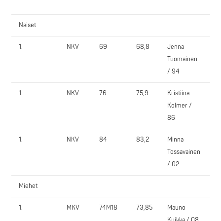
Naiset
1.
NKV
69
68,8
Jenna
O
Tuomainen
/ 94
1.
NKV
76
75,9
Kristiina
Op
Kolmer /
86
1.
NKV
84
83,2
Minna
O
Tossavainen
/ 02
Miehet
1.
MKV
74M18
73,85
Mauno
O
Kuikka / 08