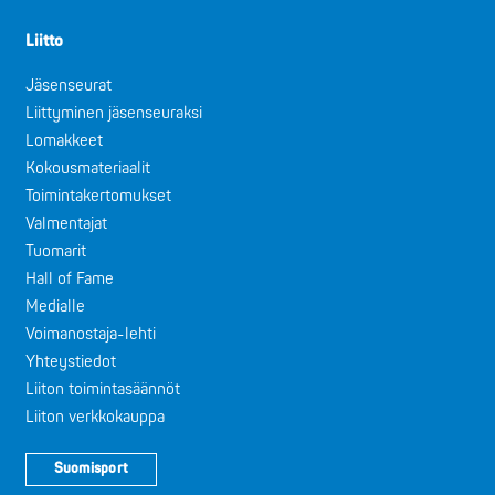
Liitto
Jäsenseurat
Liittyminen jäsenseuraksi
Lomakkeet
Kokousmateriaalit
Toimintakertomukset
Valmentajat
Tuomarit
Hall of Fame
Medialle
Voimanostaja-lehti
Yhteystiedot
Liiton toimintasäännöt
Liiton verkkokauppa
Suomisport