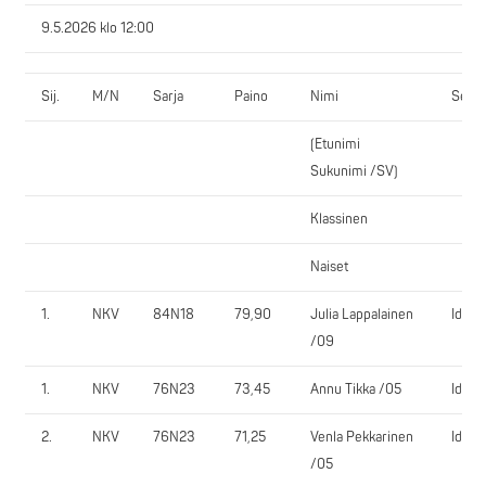
9.5.2026 klo 12:00
Sij.
M/N
Sarja
Paino
Nimi
Seur
(Etunimi
Sukunimi /SV)
Klassinen
Naiset
1.
NKV
84N18
79,90
Julia Lappalainen
IdVo
/09
1.
NKV
76N23
73,45
Annu Tikka /05
IdVo
2.
NKV
76N23
71,25
Venla Pekkarinen
IdVo
/05