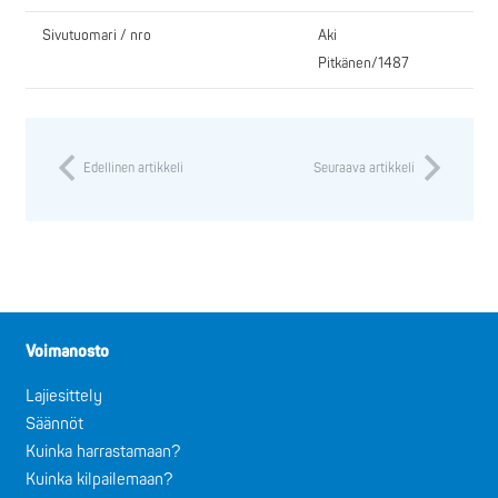
Sivutuomari / nro
Aki
Pitkänen/1487
Edellinen artikkeli
Seuraava artikkeli
Voimanosto
Lajiesittely
Säännöt
Kuinka harrastamaan?
Kuinka kilpailemaan?