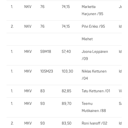
1.
NKV
76
74,15
Marketta
JoPu
Harjunen /95
2.
NKV
76
74,15
Pilvi Erkko /95
IdVo
Miehet
1.
MKV
59M18
57,40
Joona Leppänen
IdVo
/09
1.
MKV
105M23
103,30
Niklas Kettunen
IdVo
/04
1.
MKV
83
82,85
Tatu Kettunen /01
ViNo
1.
MKV
93
89,70
Teemu
SaJy
Mutikainen /88
2.
MKV
93
83,50
Roni Ivanoff /02
IdVo