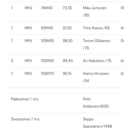
1.
MKV
74M40
73,55
Mika Juntunen
Ols-T
/85
1.
MKV
93M40
91,50
Timo Ihanus /83
IdVo
1.
MKV
105M50
98,50
Tommi Ollikainen
OutV
/76
2.
MKV
105M50
99,40
Ari Hakulinen /76
IdVo
1.
MKV
105M70
96,15
Hannu Hirvonen
IdVo
/54
Päätuomari / nro
Petri
Kokkonen/6051
Sivutuomari / nro
Seppo
Saarelainen/1488