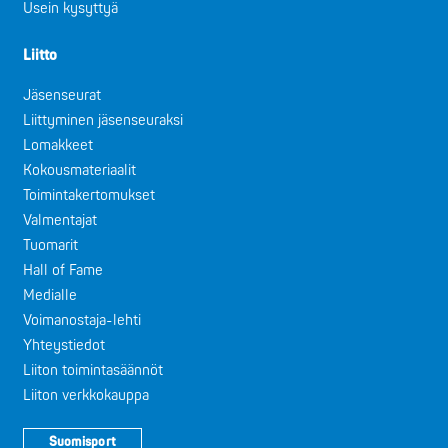
Usein kysyttyä
Liitto
Jäsenseurat
Liittyminen jäsenseuraksi
Lomakkeet
Kokousmateriaalit
Toimintakertomukset
Valmentajat
Tuomarit
Hall of Fame
Medialle
Voimanostaja-lehti
Yhteystiedot
Liiton toimintasäännöt
Liiton verkkokauppa
Suomisport