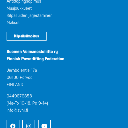
Antidopingsopimus
Maajoukkueet
Kilpailuiden järjestäminen
Maksut
Kilpailuilmoitus
Suomen Voimanostoliitto ry
Finnish Powerlifting Federation
Jernbölentie 17a
06100 Porvoo
FINLAND
0449676858
(Ma-To 10-18, Pe 9-14)
info@svnl.fi