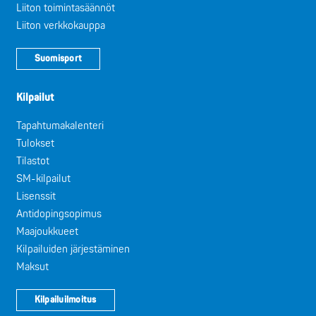
Liiton toimintasäännöt
Liiton verkkokauppa
Suomisport
Kilpailut
Tapahtumakalenteri
Tulokset
Tilastot
SM-kilpailut
Lisenssit
Antidopingsopimus
Maajoukkueet
Kilpailuiden järjestäminen
Maksut
Kilpailuilmoitus