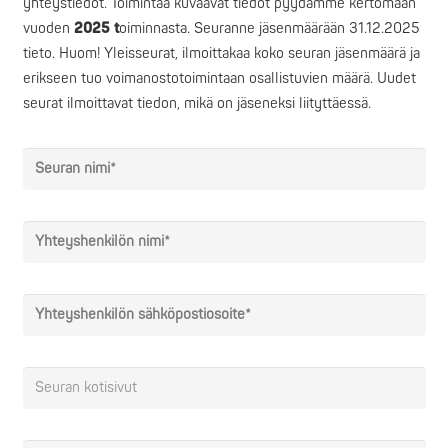
yhteystiedot. Toimintaa kuvaavat tiedot pyydämme kertomaan
vuoden
2025 t
oiminnasta. Seuranne jäsenmäärään 31.12.2025
tieto. Huom! Yleisseurat, ilmoittakaa koko seuran jäsenmäärä ja
erikseen tuo voimanostotoimintaan osallistuvien määrä. Uudet
seurat ilmoittavat tiedon, mikä on jäseneksi liityttäessä.