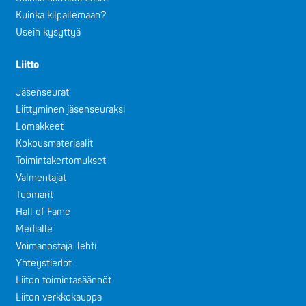
Kuinka kilpailemaan?
Usein kysyttyä
Liitto
Jäsenseurat
Liittyminen jäsenseuraksi
Lomakkeet
Kokousmateriaalit
Toimintakertomukset
Valmentajat
Tuomarit
Hall of Fame
Medialle
Voimanostaja-lehti
Yhteystiedot
Liiton toimintasäännöt
Liiton verkkokauppa