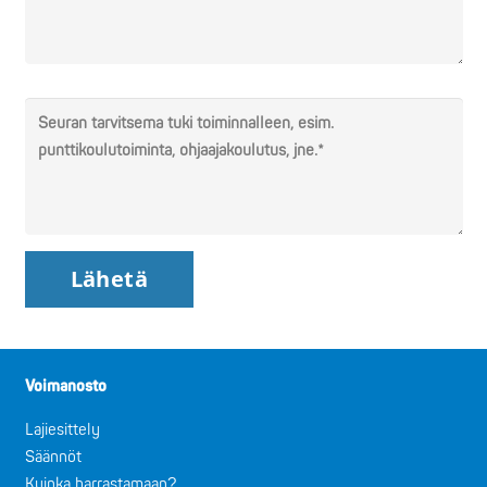
Voimanosto
Lajiesittely
Säännöt
Kuinka harrastamaan?