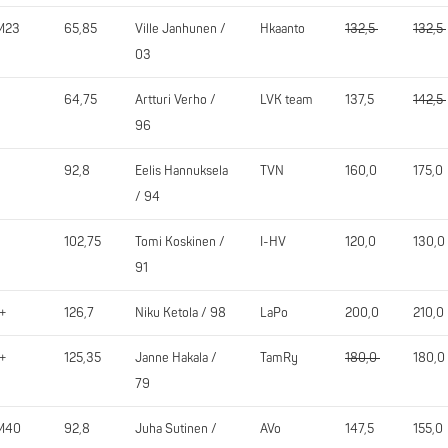
M23
65,85
Ville Janhunen /
Hkaanto
132,5
132,5
03
64,75
Artturi Verho /
LVK team
137,5
142,5
96
92,8
Eelis Hannuksela
TVN
160,0
175,0
/ 94
102,75
Tomi Koskinen /
I-HV
120,0
130,0
91
+
126,7
Niku Ketola / 98
LaPo
200,0
210,0
+
125,35
Janne Hakala /
TamRy
180,0
180,0
79
M40
92,8
Juha Sutinen /
AVo
147,5
155,0