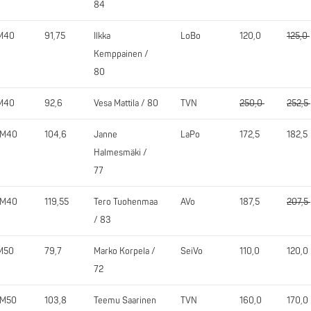
84
M40
91,75
Ilkka
LoBo
120,0
125,0
Kemppainen /
80
M40
92,6
Vesa Mattila / 80
TVN
250,0
252,5
5M40
104,6
Janne
LaPo
172,5
182,5
Halmesmäki /
77
0M40
119,55
Tero Tuohenmaa
AVo
187,5
207,5
/ 83
M50
79,7
Marko Korpela /
SeiVo
110,0
120,0
72
5M50
103,8
Teemu Saarinen
TVN
160,0
170,0