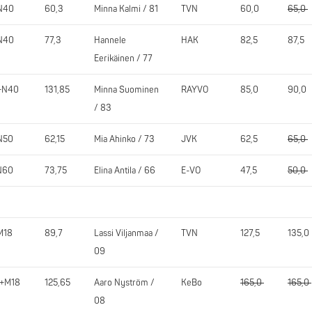
N40
60,3
Minna Kalmi / 81
TVN
60,0
65,0
N40
77,3
Hannele
HAK
82,5
87,5
Eerikäinen / 77
+N40
131,85
Minna Suominen
RAYVO
85,0
90,0
/ 83
N50
62,15
Mia Ahinko / 73
JVK
62,5
65,0
N60
73,75
Elina Antila / 66
E-VO
47,5
50,0
M18
89,7
Lassi Viljanmaa /
TVN
127,5
135,0
09
0+M18
125,65
Aaro Nyström /
KeBo
165,0
165,0
08