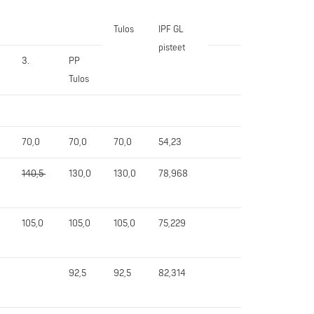
Tulos
IPF GL
pisteet
3.
PP
Tulos
70,0
70,0
70,0
54,23
140,5
130,0
130,0
78,968
105,0
105,0
105,0
75,229
92,5
92,5
82,314