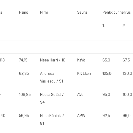
ja
Paino
Nimi
Seura
Penkkipunnerrus
1.
2.
N18
74,15
Neea Harri / 10
KaVo
65,0
67,5
62,35
Andreea
KK Eken
125,0
130,0
Vasilescu / 91
+
106,95
Roosa Setälä /
AVo
95,0
100,0
94
N40
56,95
Niina Köninki /
APW
92,5
96,0
81