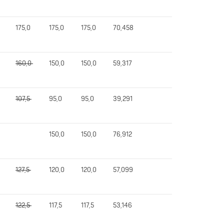
175,0
175,0
175,0
70,458
160,0
150,0
150,0
59,317
107,5
95,0
95,0
39,291
150,0
150,0
76,912
127,5
120,0
120,0
57,099
122,5
117,5
117,5
53,146