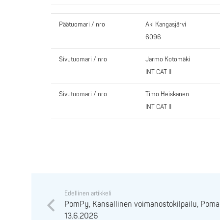
Päätuomari / nro
Aki Kangasjärvi
6096
Sivutuomari / nro
Jarmo Kotomäki
INT CAT II
Sivutuomari / nro
Timo Heiskanen
INT CAT II
Edellinen artikkeli
PomPy, Kansallinen voimanostokilpailu, Poma
13.6.2026