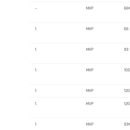
–
MKP
66
1.
MKP
66
1.
MKP
93
1.
MKP
105
1.
MKP
120
1.
MVP
120
1.
MKP
93