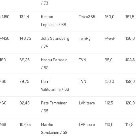
/ 73
0+M50
134,4
Kimmo
Team365
160,0
167,5
Leppänen / 68
0+M50
140,75
Juha Strandberg
TamRy
145,0
150,0
/ 74
M60
69,25
Hannu Peräsalo
TVN
95,0
102,5
/ 62
M60
79,75
Harri
TVN
150,0
158,0
Vahtolammi / 63
M60
92,45
Pete Tamminen
LVK team
112,5
120,0
/ 65
5M60
102,75
Markku
LVK team
110,0
117,5
Savolainen / 59