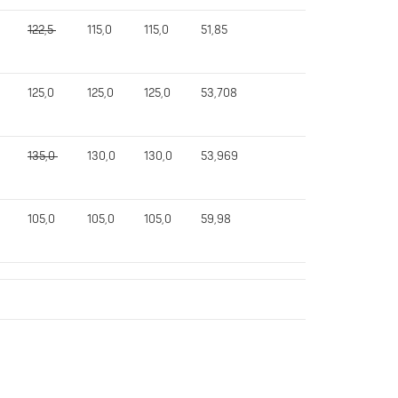
122,5
115,0
115,0
51,85
125,0
125,0
125,0
53,708
135,0
130,0
130,0
53,969
105,0
105,0
105,0
59,98