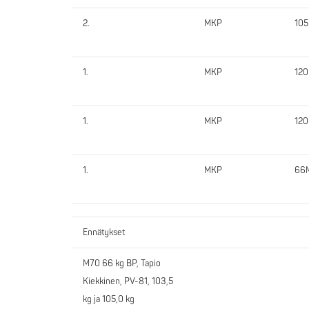
2.
MKP
10
1.
MKP
12
1.
MKP
12
1.
MKP
66
Ennätykset
M70 66 kg BP, Tapio
Kiekkinen, PV-81, 103,5
kg ja 105,0 kg