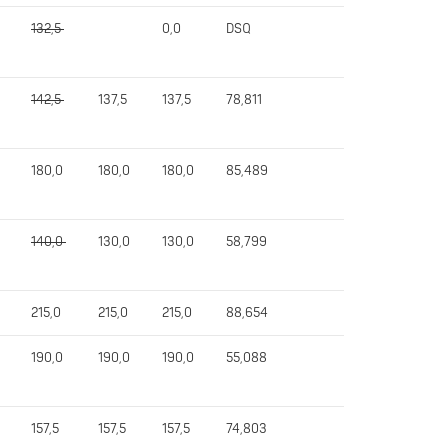
132,5
0,0
DSQ
142,5
137,5
137,5
78,811
180,0
180,0
180,0
85,489
140,0
130,0
130,0
58,799
215,0
215,0
215,0
88,654
190,0
190,0
190,0
55,088
157,5
157,5
157,5
74,803