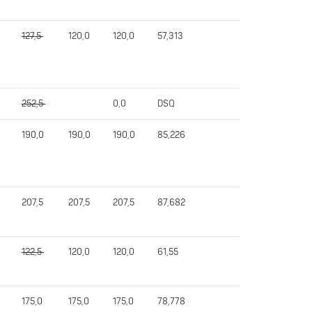
127,5
120,0
120,0
57,313
252,5
0,0
DSQ
190,0
190,0
190,0
85,226
207,5
207,5
207,5
87,682
122,5
120,0
120,0
61,55
175,0
175,0
175,0
78,778