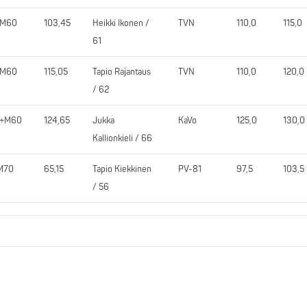
5M60
103,45
Heikki Ikonen /
TVN
110,0
115,0
61
0M60
115,05
Tapio Rajantaus
TVN
110,0
120,0
/ 62
0+M60
124,65
Jukka
KaVo
125,0
130,0
Kallionkieli / 66
M70
65,15
Tapio Kiekkinen
PV-81
97,5
103,5
/ 56