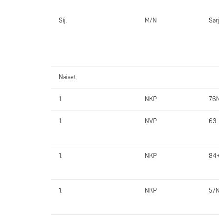
Sij.
M/N
Sar
Naiset
1.
NKP
76
1.
NVP
63
1.
NKP
84
1.
NKP
57