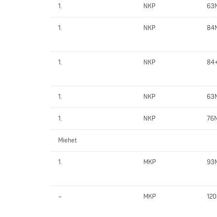
1.
NKP
63
1.
NKP
84
1.
NKP
84
1.
NKP
63
1.
NKP
76
Miehet
1.
MKP
93
–
MKP
12