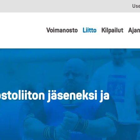
Use
Voimanosto
Liitto
Kilpailut
Ajan
toliiton jäseneksi ja