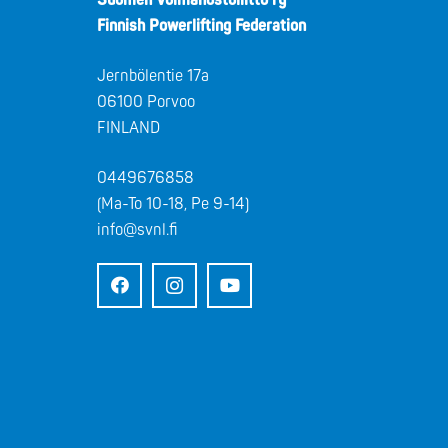
Finnish Powerlifting Federation
Jernbölentie 17a
06100 Porvoo
FINLAND
0449676858
(Ma-To 10-18, Pe 9-14)
info@svnl.fi