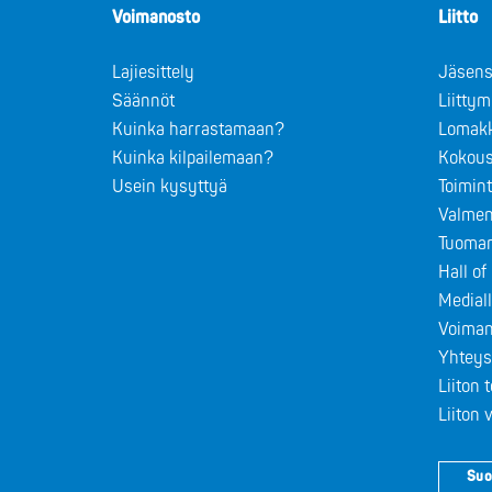
Voimanosto
Liitto
Lajiesittely
Jäsens
Säännöt
Liitty
Kuinka harrastamaan?
Lomak
Kuinka kilpailemaan?
Kokous
Usein kysyttyä
Toimin
Valmen
Tuomar
Hall o
Medial
Voiman
Yhteys
Liiton 
Liiton
Suo