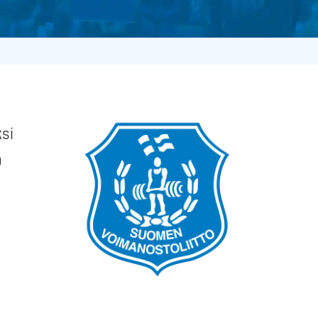
ksi
n