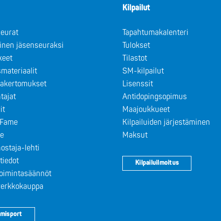
Kilpailut
eurat
Tapahtumakalenteri
minen jäsenseuraksi
Tulokset
keet
Tilastot
materiaalit
SM-kilpailut
takertomukset
Lisenssit
tajat
Antidopingsopimus
it
Maajoukkueet
f Fame
Kilpailuiden järjestäminen
le
Maksut
ostaja-lehti
tiedot
Kilpailuilmoitus
toimintasäännöt
 verkkokauppa
misport