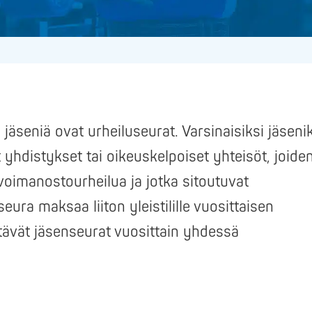
äseniä ovat urheiluseurat. Varsinaisiksi jäseni
et yhdistykset tai oikeuskelpoiset yhteisöt, joide
 voimanostourheilua ja jotka sitoutuvat
ura maksaa liiton yleistilille vuosittaisen
ävät jäsenseurat vuosittain yhdessä