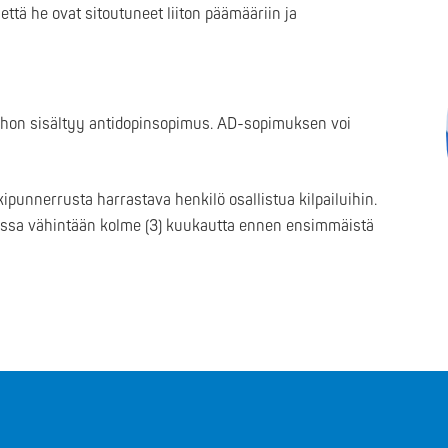
että he ovat sitoutuneet liiton päämääriin ja
johon sisältyy antidopinsopimus. AD-sopimuksen voi
ipunnerrusta harrastava henkilö osallistua kilpailuihin.
assa vähintään kolme (3) kuukautta ennen ensimmäistä