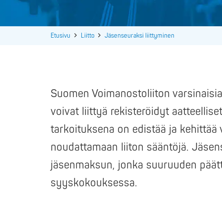
Etusivu
Liitto
Jäsenseuraksi liittyminen
Suomen Voimanostoliiton varsinaisia j
voivat liittyä rekisteröidyt aatteellis
tarkoituksena on edistää ja kehittää
noudattamaan liiton sääntöjä. Jäsense
jäsenmaksun, jonka suuruuden päätt
syyskokouksessa.