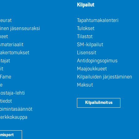
Kilpailut
eurat
Tapahtumakalenteri
minen jäsenseuraksi
Tulokset
keet
Tilastot
materiaalit
SM-kilpailut
takertomukset
Lisenssit
tajat
Antidopingsopimus
it
Maajoukkueet
f Fame
Kilpailuiden järjestäminen
le
Maksut
ostaja-lehti
tiedot
Kilpailuilmoitus
toimintasäännöt
 verkkokauppa
misport