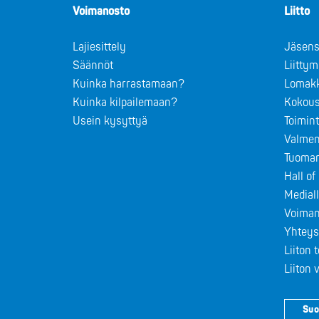
Voimanosto
Liitto
Lajiesittely
Jäsens
Säännöt
Liitty
Kuinka harrastamaan?
Lomak
Kuinka kilpailemaan?
Kokous
Usein kysyttyä
Toimin
Valmen
Tuomar
Hall o
Medial
Voiman
Yhteys
Liiton 
Liiton
Suo