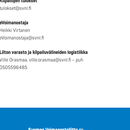
Kilpailujen tulokset
tulokset@svnl.fi
eVoimanostaja
Heikki Virtanen
eVoimanostaja@svnl.fi
Liiton varasto ja kilpailuvälineiden logistiikka
Ville Orasmaa, ville.orasmaa@svnl.fi – puh
0505596485