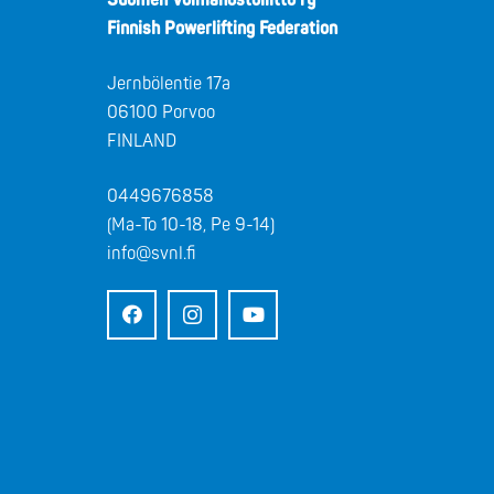
Suomen Voimanostoliitto ry
Finnish Powerlifting Federation
Jernbölentie 17a
06100 Porvoo
FINLAND
0449676858
(Ma-To 10-18, Pe 9-14)
info@svnl.fi