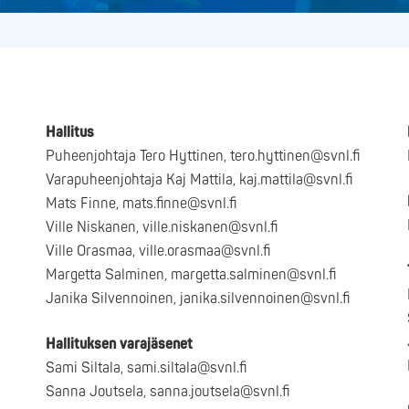
Hallitus
Puheenjohtaja Tero Hyttinen, tero.hyttinen@svnl.fi
Varapuheenjohtaja Kaj Mattila, kaj.mattila@svnl.fi
Mats Finne, mats.finne@svnl.fi
Ville Niskanen, ville.niskanen@svnl.fi
Ville Orasmaa, ville.orasmaa@svnl.fi
Margetta Salminen, margetta.salminen@svnl.fi
Janika Silvennoinen, janika.silvennoinen@svnl.fi
Hallituksen varajäsenet
Sami Siltala, sami.siltala@svnl.fi
Sanna Joutsela, sanna.joutsela@svnl.fi