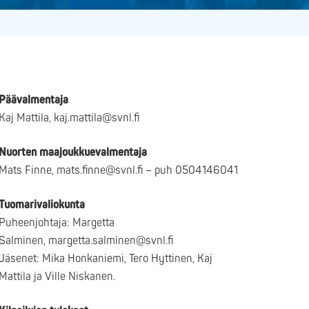
Päävalmentaja
Kaj Mattila, kaj.mattila@svnl.fi
Nuorten maajoukkuevalmentaja
Mats Finne, mats.finne@svnl.fi – puh 0504146041
Tuomarivaliokunta
Puheenjohtaja: Margetta
Salminen, margetta.salminen@svnl.fi
Jäsenet: Mika Honkaniemi, Tero Hyttinen, Kaj
Mattila ja Ville Niskanen.