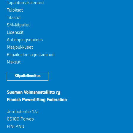
Tapahtumakalenteri
Tulokset
Tilastot
SM-kilpailut
Lisenssit
Antidopingsopimus
Maajoukkueet
Kilpailuiden järjestäminen
Maksut
Kilpailuilmoitus
Suomen Voimanostoliitto ry
Finnish Powerlifting Federation
Jernbölentie 17a
06100 Porvoo
FINLAND