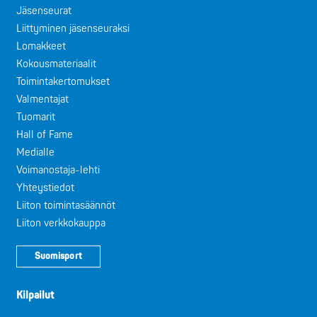
Jäsenseurat
Liittyminen jäsenseuraksi
Lomakkeet
Kokousmateriaalit
Toimintakertomukset
Valmentajat
Tuomarit
Hall of Fame
Medialle
Voimanostaja-lehti
Yhteystiedot
Liiton toimintasäännöt
Liiton verkkokauppa
Suomisport
Kilpailut