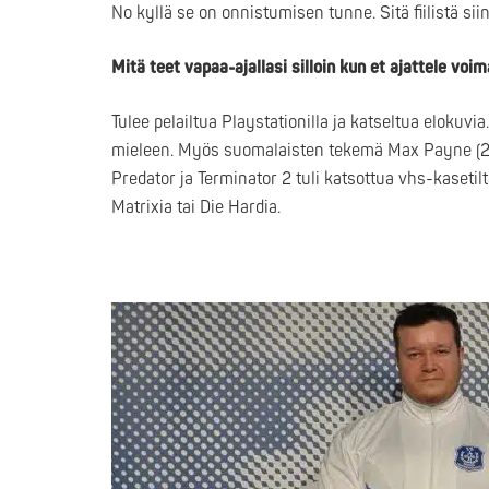
No kyllä se on onnistumisen tunne. Sitä fiilistä sii
Mitä teet vapaa-ajallasi silloin kun et ajattele vo
Tulee pelailtua Playstationilla ja katseltua elokuvi
mieleen. Myös suomalaisten tekemä Max Payne (200
Predator ja Terminator 2 tuli katsottua vhs-kaseti
Matrixia tai Die Hardia.