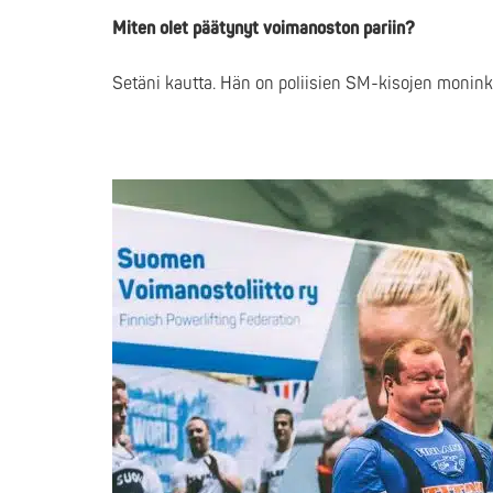
Miten olet päätynyt voimanoston pariin?
Setäni kautta. Hän on poliisien SM-kisojen moni