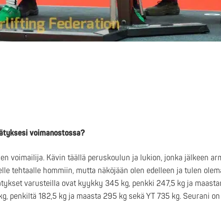
nnätyksesi voimanostossa?
n voimailija. Kävin täällä peruskoulun ja lukion, jonka jälkeen ar
selle tehtaalle hommiin, mutta näköjään olen edelleen ja tulen ole
nätykset varusteilla ovat kyykky 345 kg, penkki 247,5 kg ja maasta
, penkiltä 182,5 kg ja maasta 295 kg sekä YT 735 kg. Seurani on