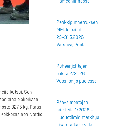
Hämeenlinnassa
Penkkipunnerruksen
MM-kilpailut
23.-31.5.2026
Varsova, Puola
Puheenjohtajan
palsta 2/2026 –
Vuosi on jo puolessa
meija kutsui. Sen
maan aina eläkeikään
Päävalmentajan
nosto 327,5 kg. Paras
mietteitä 1/2026 –
 Kokkolalainen Nordic
Huoltotiimin merkitys
kisan ratkaisevilla