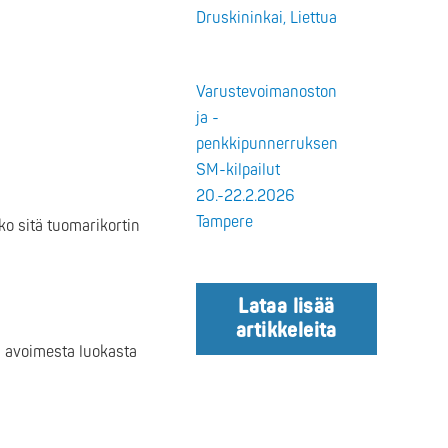
Druskininkai, Liettua
Varustevoimanoston
ja -
penkkipunnerruksen
SM-kilpailut
20.-22.2.2026
Tampere
iko sitä tuomarikortin
Lataa lisää
artikkeleita
da avoimesta luokasta