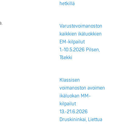
hetkillä
a.
Varustevoimanoston
kaikkien ikäluokkien
EM-kilpailut
1.-10.5.2026 Pilsen,
Tšekki
Klassisen
voimanoston avoimen
ikäluokan MM-
kilpailut
13.-21.6.2026
Druskininkai, Liettua