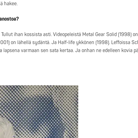
nä hakee.
imanostoa?
a. Tullut ihan kossista asti. Videopeleistä Metal Gear Solid (1998) o
1) on lähellä sydäntä. Ja Half-life ykkönen (1998). Leffoissa S
lta lapsena varmaan sen sata kertaa. Ja onhan ne edelleen kovia p