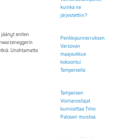
kuinka ne
järjestettiin?
n jäänyt eniten
Penkkipunnerruksen
chwarzeneggerin
Varsovan
ätkiä. Unohtamatta
maajoukkue
kokoontui
Tampereella
Tampereen
Voimanostajat
kunnioittaa Timo
Palosen muistoa