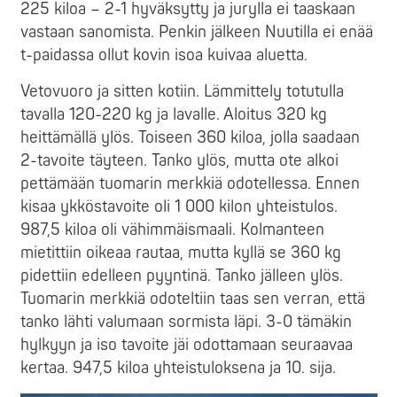
225 kiloa – 2-1 hyväksytty ja jurylla ei taaskaan
vastaan sanomista. Penkin jälkeen Nuutilla ei enää
t-paidassa ollut kovin isoa kuivaa aluetta.
Vetovuoro ja sitten kotiin. Lämmittely totutulla
tavalla 120-220 kg ja lavalle. Aloitus 320 kg
heittämällä ylös. Toiseen 360 kiloa, jolla saadaan
2-tavoite täyteen. Tanko ylös, mutta ote alkoi
pettämään tuomarin merkkiä odotellessa. Ennen
kisaa ykköstavoite oli 1 000 kilon yhteistulos.
987,5 kiloa oli vähimmäismaali. Kolmanteen
mietittiin oikeaa rautaa, mutta kyllä se 360 kg
pidettiin edelleen pyyntinä. Tanko jälleen ylös.
Tuomarin merkkiä odoteltiin taas sen verran, että
tanko lähti valumaan sormista läpi. 3-0 tämäkin
hylkyyn ja iso tavoite jäi odottamaan seuraavaa
kertaa. 947,5 kiloa yhteistuloksena ja 10. sija.