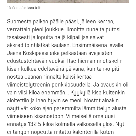
Tähän sitä ollaan tultu
Suomesta paikan päälle pääsi, jälleen kerran,
verrattain pieni joukkue.
Ilmoittautuneita putosi
tasaisesti ja lopulta neljä kilpailijaa saivat
akkreditointilätkät kaulaan. Ensimmäisenä lavalle
Jaana Koskipaasi eikä pelkästään avajaisten
edustustehtävän vuoksi. Itse hieman mietiskelin
kisan kulkua edeltävänä päivänä, kun tanko piti
nostaa Jaanan rinnalta kaksi kertaa
viimeistelytreenin penkkiosuudella. Ja avauskin oli
vain viisi kiloa enemmän… Kyykyllä kisa kuitenkin
aloitettiin ja ihan hyvin se meni. Nostot ainakin
näyttivät koko ajan paremmilta lämmittelyn alusta
viimeiseen kisanostoon. Viimeisellä oma uusi
ennätys 132,5 kiloa kolmella valkoisella ylös. Nyt
ei tangon nopeutta mitattu kalenterilla kuten