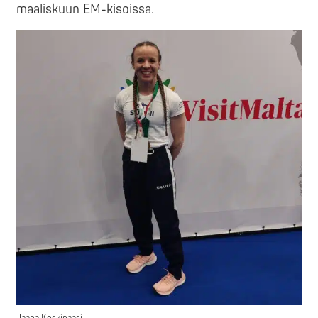
maaliskuun EM-kisoissa.
Jaana Koskipaasi