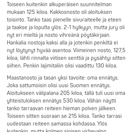
Toiseen kuitenkin alkuperäisen suunnitelman
mukaan 125 kiloa. Kakkosnosto oli aloituksen
toisinto. Tanko taas pienelle sivuraiteelle ja eteen
ja taakse ja lopulta ylös. 2-1 hylkyyn, mutta jury oli
nyt eri mieltä ja nosto vihreänä pöytäkirjaan.
Hankalia nostoja kaksi alla ja jotenkin penkiltä ei
nyt löytynyt hyvää asentoa. Viimeinen nosto, 127,5
kiloa, lähti rinnalta viitisen senttiä ja pysähtyi sitten
siihen. Penkin lajimitaliin olisi vaadittu 130 kiloa.
Maastanosto ja tasan yksi tavoite: oma ennätys.
Joka sattumoisin olisi uusi Suomen ennätys.
Aloitukseen välipalana 205 kiloa, tällä tuli uusi oma
yhteistuloksen ennätys 530 kiloa. Vähän näytti
tanko tarraavan reiteen hieman polven jälkeen.
Toiseen sitten suoraan se 215 kiloa. Tanko tarrasi
uudestaan reiteen samassa kohdassa. Ylös
kuitenkin, mutta kolmen sinisen virhevalon