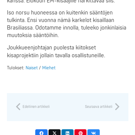
kanssa. Elokuun EM-kisaajille harkittavaa siis.
Iso norsu huoneessa on kuitenkin sääntöjen
tulkinta. Ensi vuonna nämä karkelot kisaillaan
Brasiliassa. Odotamme innolla, tuleeko jonkinlaisia
muutoksia sääntöihin.
Joukkueenjohtajan puolesta kiitokset
kisaprojektiin jollain tavalla osallistuneille.
Tulokset:
Naiset
/
Miehet
Edellinen artikkeli
Seuraava artikkeli