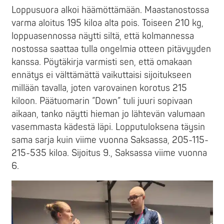
Loppusuora alkoi häämöttämään. Maastanostossa
varma aloitus 195 kiloa alta pois. Toiseen 210 kg,
loppuasennossa näytti siltä, että kolmannessa
nostossa saattaa tulla ongelmia otteen pitävyyden
kanssa. Pöytäkirja varmisti sen, että omakaan
ennätys ei välttämättä vaikuttaisi sijoitukseen
millään tavalla, joten varovainen korotus 215
kiloon. Päätuomarin ”Down” tuli juuri sopivaan
aikaan, tanko näytti hieman jo lähtevän valumaan
vasemmasta kädestä läpi. Lopputuloksena täysin
sama sarja kuin viime vuonna Saksassa, 205-115-
215-535 kiloa. Sijoitus 9., Saksassa viime vuonna
6.