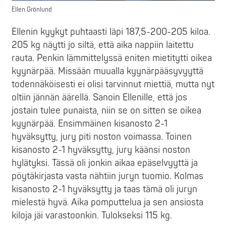
Ellen Grönlund
Ellenin kyykyt puhtaasti läpi 187,5-200-205 kiloa.
205 kg näytti jo siltä, että aika nappiin laitettu
rauta. Penkin lämmittelyssä eniten mietitytti oikea
kyynärpää. Missään muualla kyynärpääsyvyyttä
todennäköisesti ei olisi tarvinnut miettiä, mutta nyt
oltiin jännän äärellä. Sanoin Ellenille, että jos
jostain tulee punaista, niin se on sitten se oikea
kyynärpää. Ensimmäinen kisanosto 2-1
hyväksytty, jury piti noston voimassa. Toinen
kisanosto 2-1 hyväksytty, jury käänsi noston
hylätyksi. Tässä oli jonkin aikaa epäselvyyttä ja
pöytäkirjasta vasta nähtiin juryn tuomio. Kolmas
kisanosto 2-1 hyväksytty ja taas tämä oli juryn
mielestä hyvä. Aika pomputtelua ja sen ansiosta
kiloja jäi varastoonkin. Tulokseksi 115 kg.