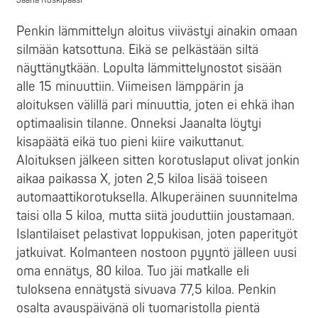
Penkin lämmittelyn aloitus viivästyi ainakin omaan
silmään katsottuna. Eikä se pelkästään siltä
näyttänytkään. Lopulta lämmittelynostot sisään
alle 15 minuuttiin. Viimeisen lämppärin ja
aloituksen välillä pari minuuttia, joten ei ehkä ihan
optimaalisin tilanne. Onneksi Jaanalta löytyi
kisapäätä eikä tuo pieni kiire vaikuttanut.
Aloituksen jälkeen sitten korotuslaput olivat jonkin
aikaa paikassa X, joten 2,5 kiloa lisää toiseen
automaattikorotuksella. Alkuperäinen suunnitelma
taisi olla 5 kiloa, mutta siitä jouduttiin joustamaan.
Islantilaiset pelastivat loppukisan, joten paperityöt
jatkuivat. Kolmanteen nostoon pyyntö jälleen uusi
oma ennätys, 80 kiloa. Tuo jäi matkalle eli
tuloksena ennätystä sivuava 77,5 kiloa. Penkin
osalta avauspäivänä oli tuomaristolla pientä