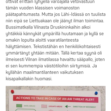
ottivat erittäin lyhyellä varoajalla vetovastuun
tämän vuoden klassisen voimanoston
päätapahtumasta. Mutta jos Lähi-Idässä on tuulista
niin eipä se Liettuakaan ole jäänyt ilman toimintaa.
Bussimatkalla Vilnasta Druskininkaihin alkoi
yhtäkkiä kännykät ympärillä huutamaan ja kyllä se
omakin lopulta aloitti vaaratilanteesta
hälyttämisen. Tekstistähän en henkilökohtaisesti
ymmärtänyt yhtään mitään. Tällä kertaa syynä oli
ilmeisesti Vilnan ilmatilassa havaittu sääpallo, joten
ei sen kummempia väistötiloihin siirtymisiä. Ja
kyllähän maailmantilanteen vaikutuksen
kisapaikallakin huomasi.