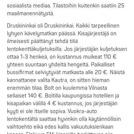
sosiaalista mediaa. Tilastoihin kuitenkin saatiin 25
maailmanennätystä.
Druskininkai oli Druskininkai. Kaikki tarpeellinen
lyhyen kävelymatkan päässä. Kisajärjestäjä on
ilmeisesti päättänyt tehdä tiliä
lentokenttäkuljetuksilla. Jos järjestäjän kuljetuksen
ottaa 1-3 henkeä, on kustannus muikeat 110 €
yhteen suuntaan yhdeltä hengeltä. Paikalliset
bussifirmat selviytyvät matkasta alle 20 €. Näistä
kannattanee valita Kautra, on sitten hieman
enemmän tilaa. Bolt on kuulemma Vilnasta
sellaiset 140 €. Boltilla kaupungissa hotellien ja
kisapaikan välillä 4 € kustannus, jos järjestäjän
kyyti ei ole itselle sopiva. Vuokra-auto
lentokentältä saattaa hyvinkin olla käytännöllisin
vaihtoehto eikä edes kallis vakuutuksienkaan