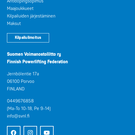
Antidopingsopimus
Maajoukkueet
Kilpailuiden järjestäminen
Maksut
Kilpailuilmoitus
Suomen Voimanostoliitto ry
Finnish Powerlifting Federation
Jernbölentie 17a
06100 Porvoo
FINLAND
0449676858
(Ma-To 10-18, Pe 9-14)
info@svnl.fi