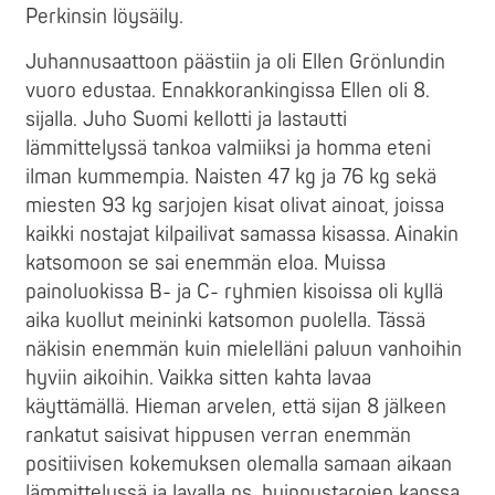
Perkinsin löysäily.
Juhannusaattoon päästiin ja oli Ellen Grönlundin
vuoro edustaa. Ennakkorankingissa Ellen oli 8.
sijalla. Juho Suomi kellotti ja lastautti
lämmittelyssä tankoa valmiiksi ja homma eteni
ilman kummempia. Naisten 47 kg ja 76 kg sekä
miesten 93 kg sarjojen kisat olivat ainoat, joissa
kaikki nostajat kilpailivat samassa kisassa. Ainakin
katsomoon se sai enemmän eloa. Muissa
painoluokissa B- ja C- ryhmien kisoissa oli kyllä
aika kuollut meininki katsomon puolella. Tässä
näkisin enemmän kuin mielelläni paluun vanhoihin
hyviin aikoihin. Vaikka sitten kahta lavaa
käyttämällä. Hieman arvelen, että sijan 8 jälkeen
rankatut saisivat hippusen verran enemmän
positiivisen kokemuksen olemalla samaan aikaan
lämmittelyssä ja lavalla ns. huippustarojen kanssa.