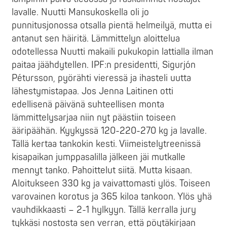
lavalle. Nuutti Mansukoskella oli jo
punnitusjonossa otsalla pientä helmeilyä, mutta ei
antanut sen häiritä. Lämmittelyn aloittelua
odotellessa Nuutti makaili pukukopin lattialla ilman
paitaa jäähdytellen. IPF:n presidentti, Sigurjón
Pétursson, pyörähti vieressä ja ihasteli uutta
lähestymistapaa. Jos Jenna Laitinen otti
edellisenä päivänä suhteellisen monta
lämmittelysarjaa niin nyt päästiin toiseen
ääripäähän. Kyykyssä 120-220-270 kg ja lavalle.
Tällä kertaa tankokin kesti. Viimeistelytreenissä
kisapaikan jumppasalilla jälkeen jäi mutkalle
mennyt tanko. Pahoittelut siitä. Mutta kisaan.
Aloitukseen 330 kg ja vaivattomasti ylös. Toiseen
varovainen korotus ja 365 kiloa tankoon. Ylös yhä
vauhdikkaasti – 2-1 hylkyyn. Tällä kerralla jury
tykkäsi nostosta sen verran, että pöytäkirjaan