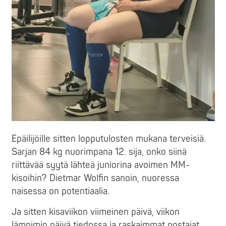
Epäilijöille sitten lopputulosten mukana terveisiä.
Sarjan 84 kg nuorimpana 12. sija, onko siinä
riittävää syytä lähteä juniorina avoimen MM-
kisoihin? Dietmar Wolfin sanoin, nuoressa
naisessa on potentiaalia.
Ja sitten kisaviikon viimeinen päivä, viikon
lämpimin päivä tiedossa ja raskaimmat nostajat