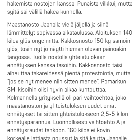
hakemista nostojen kanssa. Punaista vilkkui, mutta
syitä sai välillä hakea kunnolla.
Maastanosto Jaanalla vielä jäljellä ja siinä
lämmittelyt sopivassa aikataulussa. Aloituksen 140
kiloa ylös ongelmitta. Kakkosnosto 150 kg samoin
ylös, tosin nyt jo näytti hieman olevan painoakin
tangossa. Tuolla nostolla yhteistuloksen
ennätyksen kanssa tasoihin. Kakkosnosto taisi
aiheuttaa takareidessä pientä protestointia, mutta
”jos se nyt menee niin sitten menee”. Pomarkun
SM-kisoihin olisi hyvin aikaa kuntouttaa.
Kolmannella yrityksellä oli pari vaihtoehtoa, joko
maastanoston ja yhteistuloksen uudet omat
ennätykset tai sitten yhteistulokseen 2,5-5 kilon
ennätysparannus. Luonnollisesti vaihtoehto A ja
ennätysraudat tankoon. 160 kiloa ei kovin
korkealle lattiasta noussut ja sitä kautta Jaanalle