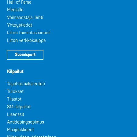
Hall of Fame
Medialle
Voimanostaja-lehti
Yhteystiedot
Liiton toimintasäännöt
Liiton verkkokauppa
Suomisport
Kilpailut
Tapahtumakalenteri
Tulokset
Tilastot
SM-kilpailut
Lisenssit
Antidopingsopimus
Maajoukkueet