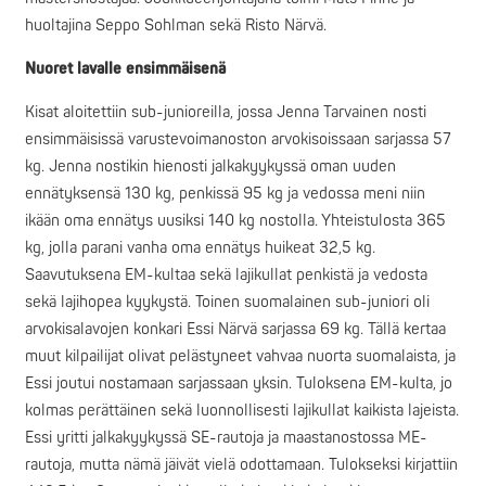
huoltajina Seppo Sohlman sekä Risto Närvä.
Nuoret lavalle ensimmäisenä
Kisat aloitettiin sub-junioreilla, jossa Jenna Tarvainen nosti
ensimmäisissä varustevoimanoston arvokisoissaan sarjassa 57
kg. Jenna nostikin hienosti jalkakyykyssä oman uuden
ennätyksensä 130 kg, penkissä 95 kg ja vedossa meni niin
ikään oma ennätys uusiksi 140 kg nostolla. Yhteistulosta 365
kg, jolla parani vanha oma ennätys huikeat 32,5 kg.
Saavutuksena EM-kultaa sekä lajikullat penkistä ja vedosta
sekä lajihopea kyykystä. Toinen suomalainen sub-juniori oli
arvokisalavojen konkari Essi Närvä sarjassa 69 kg. Tällä kertaa
muut kilpailijat olivat pelästyneet vahvaa nuorta suomalaista, ja
Essi joutui nostamaan sarjassaan yksin. Tuloksena EM-kulta, jo
kolmas perättäinen sekä luonnollisesti lajikullat kaikista lajeista.
Essi yritti jalkakyykyssä SE-rautoja ja maastanostossa ME-
rautoja, mutta nämä jäivät vielä odottamaan. Tulokseksi kirjattiin