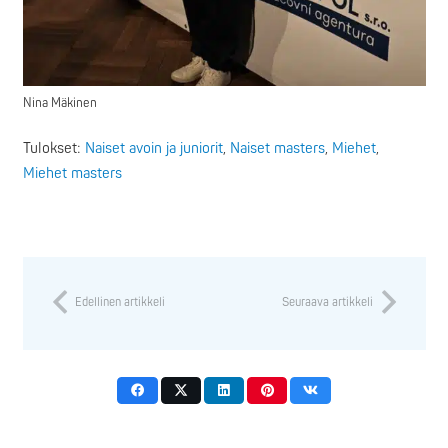
Nina Mäkinen
Tulokset:
Naiset avoin ja juniorit
,
Naiset masters
,
Miehet
,
Miehet masters
Edellinen artikkeli
Seuraava artikkeli