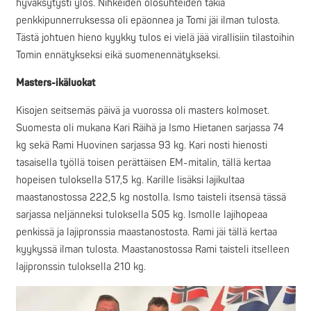
hyväksytysti ylös. Nihkeiden olosuhteiden takia
penkkipunnerruksessa oli epäonnea ja Tomi jäi ilman tulosta.
Tästä johtuen hieno kyykky tulos ei vielä jää virallisiin tilastoihin
Tomin ennätykseksi eikä suomenennätykseksi.
Masters-ikäluokat
Kisojen seitsemäs päivä ja vuorossa oli masters kolmoset.
Suomesta oli mukana Kari Räihä ja Ismo Hietanen sarjassa 74
kg sekä Rami Huovinen sarjassa 93 kg. Kari nosti hienosti
tasaisella työllä toisen perättäisen EM-mitalin, tällä kertaa
hopeisen tuloksella 517,5 kg. Karille lisäksi lajikultaa
maastanostossa 222,5 kg nostolla. Ismo taisteli itsensä tässä
sarjassa neljänneksi tuloksella 505 kg. Ismolle lajihopeaa
penkissä ja lajipronssia maastanostosta. Rami jäi tällä kertaa
kyykyssä ilman tulosta. Maastanostossa Rami taisteli itselleen
lajipronssin tuloksella 210 kg.