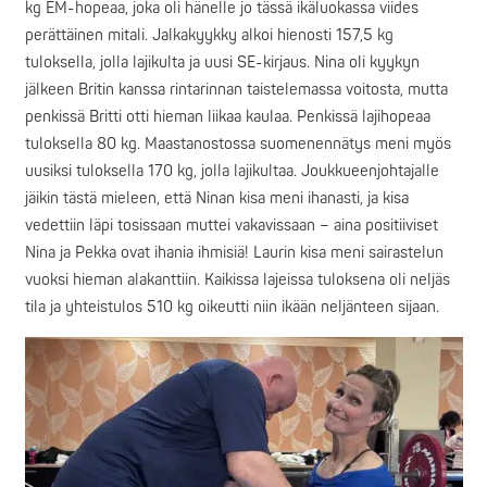
kg EM-hopeaa, joka oli hänelle jo tässä ikäluokassa viides
perättäinen mitali. Jalkakyykky alkoi hienosti 157,5 kg
tuloksella, jolla lajikulta ja uusi SE-kirjaus. Nina oli kyykyn
jälkeen Britin kanssa rintarinnan taistelemassa voitosta, mutta
penkissä Britti otti hieman liikaa kaulaa. Penkissä lajihopeaa
tuloksella 80 kg. Maastanostossa suomenennätys meni myös
uusiksi tuloksella 170 kg, jolla lajikultaa. Joukkueenjohtajalle
jäikin tästä mieleen, että Ninan kisa meni ihanasti, ja kisa
vedettiin läpi tosissaan muttei vakavissaan – aina positiiviset
Nina ja Pekka ovat ihania ihmisiä! Laurin kisa meni sairastelun
vuoksi hieman alakanttiin. Kaikissa lajeissa tuloksena oli neljäs
tila ja yhteistulos 510 kg oikeutti niin ikään neljänteen sijaan.