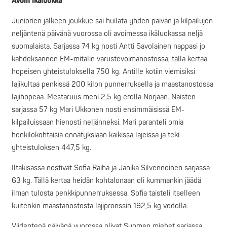
Avoin ikäluokka
Juniorien jälkeen joukkue sai huilata yhden päivän ja kilpailujen
neljäntenä päivänä vuorossa oli avoimessa ikäluokassa neljä
suomalaista. Sarjassa 74 kg nosti Antti Savolainen nappasi jo
kahdeksannen EM-mitalin varustevoimanostossa, tällä kertaa
hopeisen yhteistuloksella 750 kg. Antille kotiin viemisiksi
lajikultaa penkissä 200 kilon punnerruksella ja maastanostossa
lajihopeaa. Mestaruus meni 2,5 kg erolla Norjaan. Naisten
sarjassa 57 kg Mari Ukkonen nosti ensimmäisissä EM-
kilpailuissaan hienosti neljänneksi. Mari paranteli omia
henkilökohtaisia ennätyksiään kaikissa lajeissa ja teki
yhteistuloksen 447,5 kg.
Iltakisassa nostivat Sofia Räihä ja Janika Silvennoinen sarjassa
63 kg. Tällä kertaa heidän kohtalonaan oli kummankin jäädä
ilman tulosta penkkipunnerruksessa. Sofia taisteli itselleen
kuitenkin maastanostosta lajipronssin 192,5 kg vedolla.
Viidentenä päivänä vuorossa olivat Suomen miehet sarjassa