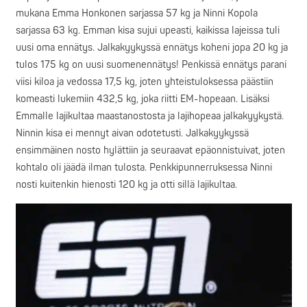
mukana Emma Honkonen sarjassa 57 kg ja Ninni Kopola
sarjassa 63 kg. Emman kisa sujui upeasti, kaikissa lajeissa tuli
uusi oma ennätys. Jalkakyykyssä ennätys koheni jopa 20 kg ja
tulos 175 kg on uusi suomenennätys! Penkissä ennätys parani
viisi kiloa ja vedossa 17,5 kg, joten yhteistuloksessa päästiin
komeasti lukemiin 432,5 kg, joka riitti EM-hopeaan. Lisäksi
Emmalle lajikultaa maastanostosta ja lajihopeaa jalkakyykystä.
Ninnin kisa ei mennyt aivan odotetusti. Jalkakyykyssä
ensimmäinen nosto hylättiin ja seuraavat epäonnistuivat, joten
kohtalo oli jäädä ilman tulosta. Penkkipunnerruksessa Ninni
nosti kuitenkin hienosti 120 kg ja otti sillä lajikultaa.