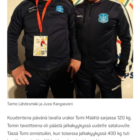
Tarmo Lähdesmäki ja Jussi Kangasvieri
Kuudentena päivänä lavalla urakoi Tomi Määttä sarjassa 120 kg.
Tomin tavoitteena oli päästä jalkakyykyssä uudelle sataluvulle.
Tässä Tomi onnistuikin, kun toisessa jalkakyykyssä 400 kg tuli