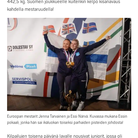
442,5 kg. Suomen joukkueelle kuitenkin kelpo kisanavaus
kahdella mestaruudella!
Euroopan mestarit Jenna Tarvainen ja Essi Närvä. Kuvassa mukana Essin
pokaali, jonka hän sai ikäluokan toiseksi parhaiden pisteiden johdosta!
Kilpailujen toisena päivänä lavalle nousivat juniorit, jossa oli