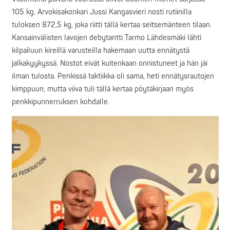
105 kg. Arvokisakonkari Jussi Kangasvieri nosti rutiinilla
tuloksen 872,5 kg, joka riitti tällä kertaa seitsemänteen tilaan.
Kansainvälisten lavojen debytantti Tarmo Lähdesmäki lähti
kilpailuun kireillä varusteilla hakemaan uutta ennätystä
jalkakyykyssä. Nostot eivät kuitenkaan onnistuneet ja hän jäi
ilman tulosta. Penkissä taktiikka oli sama, heti ennätysrautojen
kimppuun, mutta viiva tuli tällä kertaa pöytäkirjaan myös
penkkipunnerruksen kohdalle.