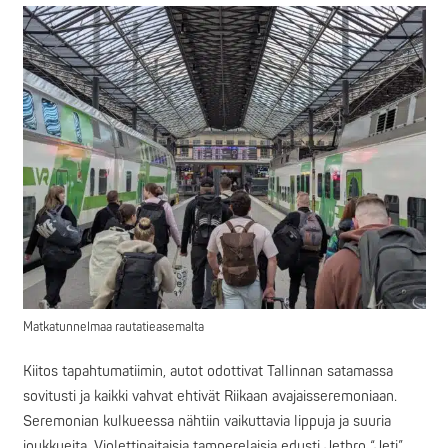
Matkatunnelmaa rautatieasemalta
Kiitos tapahtumatiimin, autot odottivat Tallinnan satamassa
sovitusti ja kaikki vahvat ehtivät Riikaan avajaisseremoniaan.
Seremonian kulkueessa nähtiin vaikuttavia lippuja ja suuria
joukkueita. Violettipaitaisia tamperelaisia edusti Jethro “Jeti”