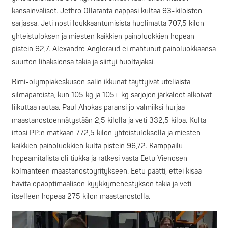
kansainväliset. Jethro Ollaranta nappasi kultaa 93-kiloisten
sarjassa. Jeti nosti loukkaantumisista huolimatta 707,5 kilon
yhteistuloksen ja miesten kaikkien painoluokkien hopean
pistein 92,7. Alexandre Angleraud ei mahtunut painoluokkaansa
suurten lihaksiensa takia ja siirtyi huoltajaksi.
Rimi-olympiakeskusen salin ikkunat täyttyivät uteliaista
silmäpareista, kun 105 kg ja 105+ kg sarjojen järkäleet alkoivat
liikuttaa rautaa. Paul Ahokas paransi jo valmiiksi hurjaa
maastanostoennätystään 2,5 kilolla ja veti 332,5 kiloa. Kulta
irtosi PP:n matkaan 772,5 kilon yhteistuloksella ja miesten
kaikkien painoluokkien kulta pistein 96,72. Kamppailu
hopeamitalista oli tiukka ja ratkesi vasta Eetu Vienosen
kolmanteen maastanostoyritykseen. Eetu päätti, ettei kisaa
hävitä epäoptimaalisen kyykkymenestyksen takia ja veti
itselleen hopeaa 275 kilon maastanostolla.