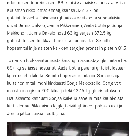
edustuksen tuorein jäsen, 69-kiloisissa naisissa nostava Alisa
Kuusman rikkoi omat ennätyksensä 322,5 kilon
yhteistuloksella. Toisessa ryhmässä nostaneita suomalaisia
olivat Jenna Onkalo, Jenna Pikkarainen, Aada Uotila ja Sonja
Makkonen. Jenna Onkalo nosti 63 kg sarjaan 372,5 kg
yhteistuloksen loukkaantumisista huolimatta. Se riitti
hopeamitaliin ja naisten kaikkien sarjojen pronssiin pistein 81.5.
Toinenkin loukkaantumisista kärsinyt naisnostaja ylsi mitaleille:
69+ kg sarjassa nostanut Aada Uotila paransi yhteistulostaan
kymmenellä kilolla. Se riitti hopeiseen mitaliin. Saman sarjan
kultainen mitali meni kirkkaasti Sonja Makkoselle. Sonja veti
maasta maagisen 200 kiloa ja teki 427,5 kg yhteistuloksen.
Hauiskääntö kannusti Sonjaa kaikella äänellä mitä keuhkoista
lähti. Jenna Pikkaraisen kyykyt eivät yltäneet pohjaan asti ja
Jenna jatkoi päivää huoltajana.