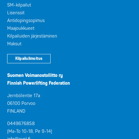
SM-kilpailut
Lisenssit
Antidopingsopimus
Maajoukkueet
Kilpailuiden järjestäminen
Maksut
Kilpailuilmoitus
Suomen Voimanostoliitto ry
Finnish Powerlifting Federation
Jernbölentie 17a
06100 Porvoo
FINLAND
0449676858
(Ma-To 10-18, Pe 9-14)