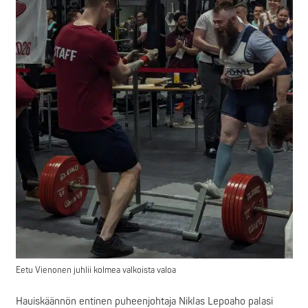
Eetu Vienonen juhlii kolmea valkoista valoa
Hauiskäännön entinen puheenjohtaja Niklas Lepoaho palasi