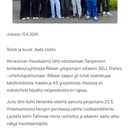
Julkaistu
15.6.2026
Teksti ja kuvat: Aada Uotila
Herwannan Hauiskääntö lähti edustamaan Tampereen
korkeakouluyhteisöä Riikaan yliopistojen väliseen SELL Games
-urheilutapahtumaan. Riikaan saapui yli tuhat osallistujaa
kahdestatoista maasta ja 43 yliopistosta. Kisoissa oli
mahdollista kilpailla neljässätoista eri lajissa.
Juna lähti kohti Helsinkiä viideltä aamulla perjantaina 22.5.
Yhdeksäntoista hengen porukassa vallitsi luokkaretkihenki.
Lautalla kohti Tallinnaa meno rauhoittui ja aikainen aamu alkoi
näkyä hauiskääntäjistä.