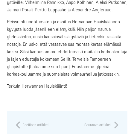
ystäville: Vilhelmiina Rannikko, Aapo Kolhinen, Aleksi Putkonen,
Jalmari Porali, Perttu Leppäaho ja Alexandre Angleraud.
Reissu oli unohtumaton ja osoitus Hervannan Hauiskäännön
kyvystä luoda jäsenilleen elämyksiä. Niin paljon naurua,
yhdessäoloa, uusia kansainvälisiä ystäviä ja tietenkin raskaita
nostoja. En usko, että vastaavaa saa montaa kertaa elämässä
kokea. Siksi kannustamme ehdottomasti muitakin korkeakouluja
ja lajien edustajia kokemaan Sellit. Terveisiä Tampereen
yliopistolle (haluamme sen lipun). Edustamme ylpeinä
korkeakouluamme ja suomalaista voimaurheilua jatkossakin.
Terkuin Herwannan Hauiskääntö
Edellinen artikkeli
Seuraava artikkeli