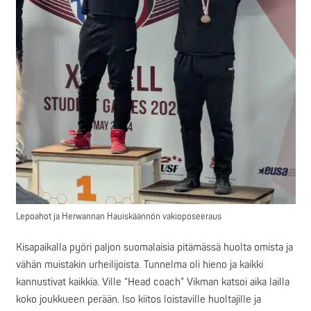
Lepoahot ja Herwannan Hauiskäännön vakioposeeraus
Kisapaikalla pyöri paljon suomalaisia pitämässä huolta omista ja
vähän muistakin urheilijoista. Tunnelma oli hieno ja kaikki
kannustivat kaikkia. Ville “Head coach” Vikman katsoi aika lailla
koko joukkueen perään. Iso kiitos loistaville huoltajille ja