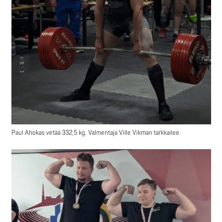
Paul Ahokas vetää 332,5 kg. Valmentaja Ville Vikman tarkkailee.