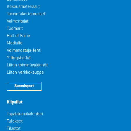
Kokousmateriaalit
Toimintakertomukset
Valmentajat
Tuomarit
Hall of Fame
Medialle
Voimanostaja-lehti
Yhteystiedot
Liiton toimintasäännöt
Liiton verkkokauppa
Suomisport
Kilpailut
Tapahtumakalenteri
Tulokset
Tilastot