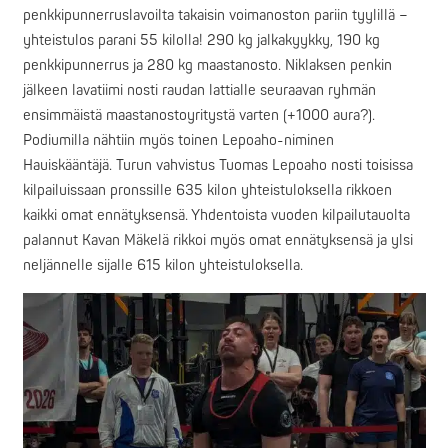
penkkipunnerruslavoilta takaisin voimanoston pariin tyylillä –
yhteistulos parani 55 kilolla! 290 kg jalkakyykky, 190 kg
penkkipunnerrus ja 280 kg maastanosto. Niklaksen penkin
jälkeen lavatiimi nosti raudan lattialle seuraavan ryhmän
ensimmäistä maastanostoyritystä varten (+1000 aura?).
Podiumilla nähtiin myös toinen Lepoaho-niminen
Hauiskääntäjä. Turun vahvistus Tuomas Lepoaho nosti toisissa
kilpailuissaan pronssille 635 kilon yhteistuloksella rikkoen
kaikki omat ennätyksensä. Yhdentoista vuoden kilpailutauolta
palannut Kavan Mäkelä rikkoi myös omat ennätyksensä ja ylsi
neljännelle sijalle 615 kilon yhteistuloksella.