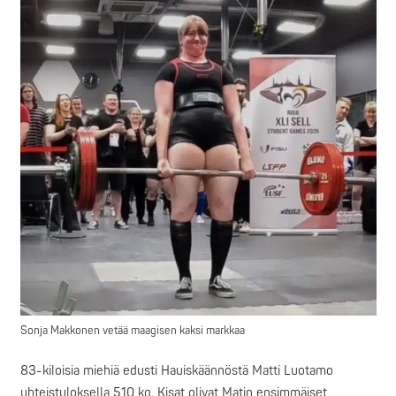
Sonja Makkonen vetää maagisen kaksi markkaa
83-kiloisia miehiä edusti Hauiskäännöstä Matti Luotamo
yhteistuloksella 510 kg. Kisat olivat Matin ensimmäiset