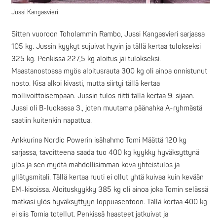
Jussi Kangasvieri
Sitten vuoroon Toholammin Rambo, Jussi Kangasvieri sarjassa
105 kg. Jussin kyykyt sujuivat hyvin ja tällä kertaa tulokseksi
325 kg. Penkissä 227,5 kg aloitus jäi tulokseksi.
Maastanostossa myös aloitusrauta 300 kg oli ainoa onnistunut
nosto. Kisa alkoi kivasti, mutta siirtyi tällä kertaa
mollivoittoisempaan. Jussin tulos riitti tällä kertaa 9. sijaan.
Jussi oli B-luokassa 3., joten muutama päänahka A-ryhmästä
saatiin kuitenkin napattua.
Ankkurina Nordic Powerin isähahmo Tomi Määttä 120 kg
sarjassa, tavoitteena saada tuo 400 kg kyykky hyväksyttynä
ylös ja sen myötä mahdollisimman kova yhteistulos ja
yllätysmitali. Tällä kertaa ruuti ei ollut yhtä kuivaa kuin kevään
EM-kisoissa. Aloituskyykky 385 kg oli ainoa joka Tomin selässä
matkasi ylös hyväksyttyyn loppuasentoon. Tällä kertaa 400 kg
ei siis Tomia totellut. Penkissä haasteet jatkuivat ja