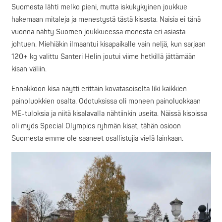
Suomesta lähti melko pieni, mutta iskukykyinen joukkue
hakemaan mitaleja ja menestystä tästä kisasta. Naisia ei tänä
vuonna nähty Suomen joukkueessa monesta eri asiasta
johtuen. Miehiäkin ilmaantui kisapaikalle vain neljä, kun sarjaan
120+ kg valittu Santeri Helin joutui viime hetkillä jättämään
kisan väliin.
Ennakkoon kisa näytti erittäin kovatasoiselta liki kaikkien
painoluokkien osalta. Odotuksissa oli moneen painoluokkaan
ME-tuloksia ja niitä kisalavalla nähtiinkin useita. Näissä kisoissa
oli myös Special Olympics ryhmän kisat, tähän osioon
Suomesta emme ole saaneet osallistujia vielä lainkaan.