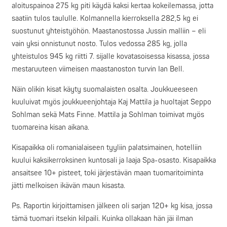
aloituspainoa 275 kg piti käydä kaksi kertaa kokeilemassa, jotta
saatiin tulos taululle. Kolmannella kierroksella 282,5 kg ei
suostunut yhteistyöhön. Maastanostossa Jussin malliin – eli
vain yksi onnistunut nosto. Tulos vedossa 285 kg, jolla
yhteistulos 945 kg riitti 7. sijalle kovatasoisessa kisassa, jossa
mestaruuteen viimeisen maastanoston turvin Ian Bell.
Näin olikin kisat käyty suomalaisten osalta. Joukkueeseen
kuuluivat myös joukkueenjohtaja Kaj Mattila ja huoltajat Seppo
Sohlman sekä Mats Finne. Mattila ja Sohlman toimivat myös
tuomareina kisan aikana.
Kisapaikka oli romanialaiseen tyyliin palatsimainen, hotelliin
kuului kaksikerroksinen kuntosali ja laaja Spa-osasto. Kisapaikka
ansaitsee 10+ pisteet, toki järjestävän maan tuomaritoiminta
jätti melkoisen ikävän maun kisasta.
Ps. Raportin kirjoittamisen jälkeen oli sarjan 120+ kg kisa, jossa
tämä tuomari itsekin kilpaili. Kuinka ollakaan hän jäi ilman