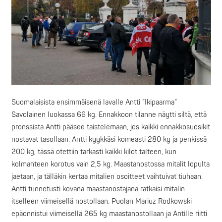
Suomalaisista ensimmäisenä lavalle Antti ”Ikipaarma”
Savolainen luokassa 66 kg. Ennakkoon tilanne näytti siltä, että
pronssista Antti pääsee taistelemaan, jos kaikki ennakkosuosikit
nostavat tasollaan. Antti kyykkäsi komeasti 280 kg ja penkissä
200 kg, tässä otettiin tarkasti kaikki kilot talteen, kun
kolmanteen korotus vain 2,5 kg. Maastanostossa mitalit lopulta
jaetaan, ja tälläkin kertaa mitalien osoitteet vaihtuivat tiuhaan.
Antti tunnetusti kovana maastanostajana ratkaisi mitalin
itselleen viimeisellä nostollaan. Puolan Mariuz Rodkowski
epäonnistui viimeisellä 265 kg maastanostollaan ja Antille riitti