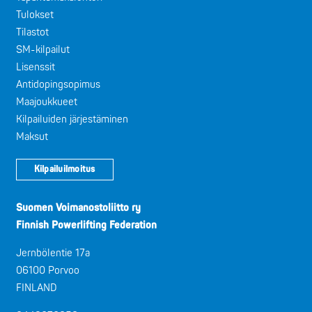
Tulokset
Tilastot
SM-kilpailut
Lisenssit
Antidopingsopimus
Maajoukkueet
Kilpailuiden järjestäminen
Maksut
Kilpailuilmoitus
Suomen Voimanostoliitto ry
Finnish Powerlifting Federation
Jernbölentie 17a
06100 Porvoo
FINLAND