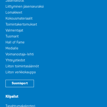
Jäsenseurat
Liittyminen jäsenseuraksi
Lomakkeet
Kokousmateriaalit
Toimintakertomukset
Valmentajat
Tuomarit
Hall of Fame
Medialle
Voimanostaja-lehti
Yhteystiedot
Liiton toimintasäännöt
Liiton verkkokauppa
Suomisport
Kilpailut
Tapahtumakalenteri