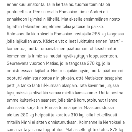
ennenkuulumatonta. Tällä kertaa ns. tuomaritoiminta oli
puolueellista. Penkin osalla Romanian Irimie Andrei oli
ennakkoon lajimitalin lähellä. Matiaksella ensimmäinen nosto
hylättiin teknisten ongelmien takia ja toisella paikko.
Kolmannella kierroksella Romanian nostajalla 265 kg tangossa,
jolla lajikullan arvo. Kädet eivät olleet lukittuina ennen ”start” -
komentoa, mutta romanialainen päätuomari rohkeasti antoi
komennon ja Irimie sai raudat hyväksyttyyn loppuasentoon.
Seuraavana vuoroon Matias, jolla tangossa 270 kg, jolla
onnistuessaan lajikulta. Nosto sujuikin hyvin, mutta päätuomari
odotutti valmista nostoa niin pitkään, että Matiaksen tasapaino
petti ja tanko lähti liikkumaan alaspäin. Tätä kävimme juryssä
kysymässä ja olivatkin samaa mieltä kanssamme. Uutta nostoa
emme kuitenkaan saaneet, jolla tämä korruptoitunut tilanne
olisi saatu korjattua. Rumaa tuomaripeliä. Maastanostossa
aloitus 280 kg helposti ja korotus 310 kg, jolla hetkellisesti
mitaliin kiinni ei sitten onnistunutkaan. Kolmannella kierroksella
sama rauta ja sama lopputulos. Matiakselle yhteistulos 875 kg