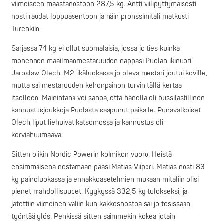
viimeiseen maastanostoon 287,5 kg. Antti viilipyttymäisesti
nosti raudat loppuasentoon ja näin pronssimitali matkusti
Turenkiin.
Sarjassa 74 kg ei ollut suomalaisia, jossa jo ties kuinka
monennen maailmanmestaruuden nappasi Puolan ikinuori
Jaroslaw Olech. M2-ikäluokassa jo oleva mestari joutui koville,
mutta sai mestaruuden kehonpainon turvin tällä kertaa
itselleen. Mainintana voi sanoa, että hänellä oli bussilastillinen
kannustusjoukkoja Puolasta saapunut paikalle. Punavalkoiset
Olech liput liehuivat katsomossa ja kannustus oli
korviahuumaava.
Sitten olikin Nordic Powerin kolmikon vuoro. Heistä
ensimmäisenä nostamaan pääsi Matias Viiperi. Matias nosti 83
kg painoluokassa ja ennakkoasetelmien mukaan mitaliin olisi
pienet mahdollisuudet. Kyykyssä 332,5 kg tulokseksi, ja
jätettiin viimeinen väliin kun kakkosnostoa sai jo tosissaan
työntää ylös. Penkissä sitten saimmekin kokea jotain