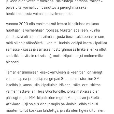
jälkeen olen vetänyt toiminnallisia tunteja, personal trainer -
palveluita, voimailuun painottuvia pienryhmiä sekä
henkilökohtaista voimanostovalmennusta.
Vuonna 2020 olin ensimmäistä kertaa kilpailuissa mukana
huoltajan ja valmentajan roolissa. Muistan edelleen, kuinka
jännittävää oli astua maailmaan, josta tiesi etukäteen vain sen,
mitä oli ohjesäännöistä lukenut. Huolsin vieläpä kahta kilpailijaa
samassa kisassa ja samassa nostoryhmässä (mikä ei ehkä ollut
se kaikkein viisain ratkaisu…), mutta kilpailu sujui molemmilta
hienosti.
Tämän ensimmäisen kisakokemuksen jälkeen tieni on vienyt
valmentajana ja huoltajana ympäri Suomea mastersien SM-
kisoihin ja kansallisiin kilpailuihin. Näiden lisäksi erityiskiitos
valmennettavalleni Teija Grönlundille, jonka matkassa olen
päässyt myös MM-kilpailuiden myötä Mongoliaan ja Etelä-
Afrikkaan. Laji on siis vienyt myös paikkoihin, joihin ei olisi
muuten tullut koskaan lähdettyä, ja siitä olen hyvin kiitollinen.