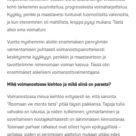
kohti tarkemmin suunniteltua, progressiivista voimaharjoittelua.
Kyykky, penkki ja maastaveto tuntuivat luonnollisilta valinnoilta,
ja kun eteneminen oli maltillista, kroppa pysyi mukana. Tästä
alkoi oma voimailuni.
Vuotta myöhemmin aloitin ensimmäisen pienryhmän
valmentamisen puhtaasti voimanostopainotteisesti:
keskityimme kyykkyyn, penkkiin ja maastavetoon ja
tavoittelimme nimenomaan voiman kasvua. Tässä otin
ensimmäiset askeleeni voimanostovalmentajana.
Mikä voimanostossa kiehtoo ja mikä siinä on parasta?
Voimanostossa minua kiehtoo erityisesti se, että sanonta
”Roomaan vie monta tietä” pitää täysin paikkansa. Tapoja tulla
vahvaksi on lukuisia, ja niiden tutkiminen, ymmärtäminen ja
soveltaminen nostajakohtaisesti on äärimmäisen kiinnostavaa.
Toisinaan parhaat ratkaisut ovat olleet hyvin epätyypillisiä –
sellaisia, joiden ei perinteisen ajattelun mukaan pitäisi edes