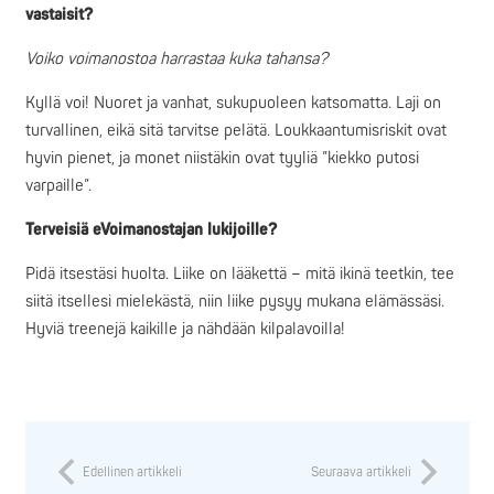
vastaisit?
Voiko voimanostoa harrastaa kuka tahansa?
Kyllä voi! Nuoret ja vanhat, sukupuoleen katsomatta. Laji on
turvallinen, eikä sitä tarvitse pelätä. Loukkaantumisriskit ovat
hyvin pienet, ja monet niistäkin ovat tyyliä ”kiekko putosi
varpaille”.
Terveisiä eVoimanostajan lukijoille?
Pidä itsestäsi huolta. Liike on lääkettä – mitä ikinä teetkin, tee
siitä itsellesi mielekästä, niin liike pysyy mukana elämässäsi.
Hyviä treenejä kaikille ja nähdään kilpalavoilla!
Edellinen artikkeli
Seuraava artikkeli