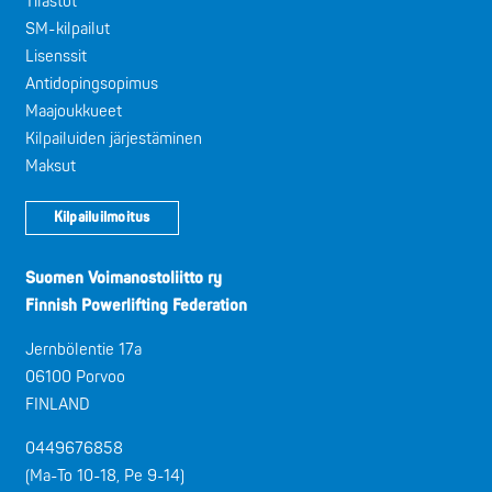
Tilastot
SM-kilpailut
Lisenssit
Antidopingsopimus
Maajoukkueet
Kilpailuiden järjestäminen
Maksut
Kilpailuilmoitus
Suomen Voimanostoliitto ry
Finnish Powerlifting Federation
Jernbölentie 17a
06100 Porvoo
FINLAND
0449676858
(Ma-To 10-18, Pe 9-14)