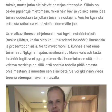
toimia, mutta jotka silti vievät nostajaa eteenpäin. Silloin on
pakko pysähtyä miettimään, miksi näin kävi ja voisiko sama idea
toimia uudestaan tai jollain toisella nostajalla. Voisiko kyseistä
erikoista ratkaisua viedä vielä pidemmälle jne.
Uran alkuvaiheessa ohjelmani olivat hyvin insinöörimäisiä
(tuskin yllätys, koska olen koulutukseltani insinööri): lineaarisia
ja prosenttipohjaisia. Ne toimivat monilla, kunnes eivät enää
toimineet. Nykyinen ajatusmaailmani poikkeaa vahvasti tästä.
Insinöörilogiikka ei pysty esimerkiksi huomioimaan sitä, miten
valtava merkitys on sillä, että nostaja todella pitää omasta
ohjelmastaan ja innostuu sen sisällöstä. Se voi yksinään viedä
treeniä eteenpäin aivan eri tavalla.