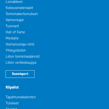
Lomakkeet
Kokousmateriaalit
Toimintakertomukset
Valmentajat
Tuomarit
Hall of Fame
Medialle
Voimanostaja-lehti
Yhteystiedot
Liiton toimintasäännöt
Liiton verkkokauppa
Suomisport
Kilpailut
Tapahtumakalenteri
Tulokset