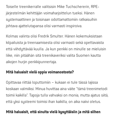
Toiselle treenikerralle valitsisin Mike Tuchschererin, RPE-
järjestelmän kehittäjän voimaharjoittelun tueksi. Hänen
systemaattinen ja toisinaan odottamattomiin ratkaisuihin
johtava ajattelutapansa olisi varmasti inspiroiva.
Kolmas valinta olisi Fredrik Smulter. Hänen kokemuksistaan
kilpailuista ja treenaamisesta olisi varmasti sekä opettavaista
että viihdyttävää kuulla. Ja kun penkki on minulle se mieluisin
liike, niin pitäähän sitä treenikaveriksi valita Suomen kautta
aikojen hurjin penkkipunnertaja.
Mitä haluaisit vielä oppia voimanostosta?
Opittavaa riittää loputtomiin – kukaan ei tule tässä lajissa
koskaan valmiiksi. Minua huvittaa aina väite ”tämä treenimetodi
toimii kaikilla”. Tapoja tulla vahvaksi on monia, mutta ajatus siitä,
että yksi systeemi toimisi ihan kaikilla, on aika naiivi oletus.
Mitä haluaisit, että sinulta vielä kysyttäisiin ja mitä siihen