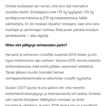
Omista nostoistani sen verran, että olen toki treenaillut
taustalla itsekin. Ennätykseni ovat 175 kg kyykyssä, 135 kg
penkkipunnerruksessa ja 215 kg maastavedossa, kaikki
salinostoina. En ole koskaan kilpaillut nostajana, vaan ollut aina
huoltajan ja valmentajan roolissa. Ehkä jonain päivänä innostun
penkkikisoihin – aika näyttää.
Miten olet päätynyt voimanoston pariin?
Harrastin ja valmensin crossfitiä vuodesta 2013 alkaen ja olin
hyvin intohimoinen lajin suhteen. Vuonna 2015 minulla todettiin
selkärankareuma, mikä selitti pitkään vaivanneet selkäkivut.
Tämän jälkeen muutin treeniäni hieman
voimapainotteisemmaksi ja vähemmän crossfit-tyyliseksi.
Vuoden 2017 lopulla reuma paheni niin, että menetin
hetkellisesti kävelykyvyn ja treenaamisesta tuli taukoa. Onneksi
sain lopulta biologisen lääkityksen reumaan, ja oireet
helpottivat vähitellen. Vuoden 2018 aikana siirryin crossfitistä