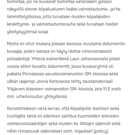
toimintaa, jos ne kuvaavat toimintaa varsinaisen yleisön
näkyvillä olevan kilpailualueen lisäksi valmistautumis- ja/tai
lämmittelytiloissa, jotta turvataan muiden kilpailijoiden
keskittymis- ja valmistautumisrauha sekä turvataan heidän
yksityisyytensä suoja.
Meillä on ollut mukana joissain kisoissa muutamia dokumentin
kuvaajia, joiden kanssa on käyty lävitse nimenomaisesti
pelisääntöjä. Yhtenä esimerkkinä Lauri Johanssonista joitain
vuosia sitten kuvattu dokumentti, jossa kuvausryhmä oli
paikalla Pornaisissa varustevoimanoston SM-kisoissa sekä
vähän laajempi Jonna Kettusesta tehty taustamateriaali
Ylöjärven klassisen voimanoston SM-kisoista, jota YLE esitti
mm. urheiluruudun yhteydessä.
Korostettakoon vielä kerran, että kilpailijoille itselleen sekä
huoltajille tämä on edelleen sallittua huomioiden teknisten
voimanostosääntöjen sekä muiden kv. liittojen säännöt sekä
niihin rinnastuvat säännökset esim. linjaukset (policy).