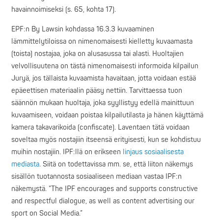
havainnoimiseksi (s. 65, kohta 17).
EPF:n By Lawsin kohdassa 16.3.3 kuvaaminen
lämmittelytiloissa on nimenomaisesti kielletty kuvaamasta
(toista) nostajaa, joka on alusasussa tai alasti. Huoltajien
velvollisuutena on tästä nimenomaisesti informoida kilpailun
Juryä, jos tällaista kuvaamista havaitaan, jotta voidaan estää
epäeettisen materiaalin pääsy nettiin. Tarvittaessa tuon
säännön mukaan huoltaja, joka syyllistyy edellä mainittuun
kuvaamiseen, voidaan poistaa kilpailutilasta ja hänen käyttämä
kamera takavarikoida (confiscate). Laventaen tätä voidaan
soveltaa myös nostajiin itseensä erityisesti, kun se kohdistuu
muihin nostajiin. IPF:llä on erikseen
linjaus sosiaalisesta
mediasta
. Siitä on todettavissa mm. se, että liiton näkemys
sisällön tuotannosta sosiaaliseen mediaan vastaa IPF:n
näkemystä. ”The IPF encourages and supports constructive
and respectful dialogue, as well as content advertising our
sport on Social Media.”