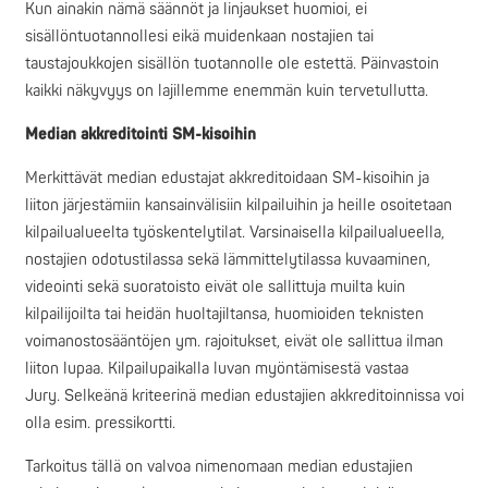
Kun ainakin nämä säännöt ja linjaukset huomioi, ei
sisällöntuotannollesi eikä muidenkaan nostajien tai
taustajoukkojen sisällön tuotannolle ole estettä. Päinvastoin
kaikki näkyvyys on lajillemme enemmän kuin tervetullutta.
Median akkreditointi SM-kisoihin
Merkittävät median edustajat akkreditoidaan SM-kisoihin ja
liiton järjestämiin kansainvälisiin kilpailuihin ja heille osoitetaan
kilpailualueelta työskentelytilat. Varsinaisella kilpailualueella,
nostajien odotustilassa sekä lämmittelytilassa kuvaaminen,
videointi sekä suoratoisto eivät ole sallittuja muilta kuin
kilpailijoilta tai heidän huoltajiltansa, huomioiden teknisten
voimanostosääntöjen ym. rajoitukset, eivät ole sallittua ilman
liiton lupaa. Kilpailupaikalla luvan myöntämisestä vastaa
Jury. Selkeänä kriteerinä median edustajien akkreditoinnissa voi
olla esim. pressikortti.
Tarkoitus tällä on valvoa nimenomaan median edustajien