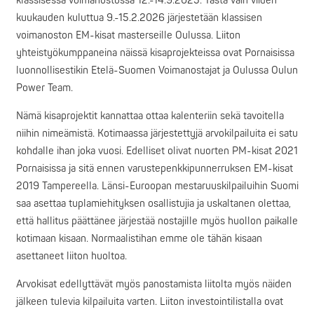
klassisessa voimanostossa 12.-14.9.2025. Tästä vain viiden
kuukauden kuluttua 9.-15.2.2026 järjestetään klassisen
voimanoston EM-kisat masterseille Oulussa. Liiton
yhteistyökumppaneina näissä kisaprojekteissa ovat Pornaisissa
luonnollisestikin Etelä-Suomen Voimanostajat ja Oulussa Oulun
Power Team.
Nämä kisaprojektit kannattaa ottaa kalenteriin sekä tavoitella
niihin nimeämistä. Kotimaassa järjestettyjä arvokilpailuita ei satu
kohdalle ihan joka vuosi. Edelliset olivat nuorten PM-kisat 2021
Pornaisissa ja sitä ennen varustepenkkipunnerruksen EM-kisat
2019 Tampereella. Länsi-Euroopan mestaruuskilpailuihin Suomi
saa asettaa tuplamiehityksen osallistujia ja uskaltanen olettaa,
että hallitus päättänee järjestää nostajille myös huollon paikalle
kotimaan kisaan. Normaalistihan emme ole tähän kisaan
asettaneet liiton huoltoa.
Arvokisat edellyttävät myös panostamista liitolta myös näiden
jälkeen tulevia kilpailuita varten. Liiton investointilistalla ovat