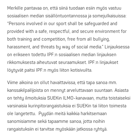
Merkille pantavaa on, että siinä tuodaan esiin myös vastuu
sosiaalisen median sisällöntuontannossa ja somejulkaisuissa:
“Persons involved in our sport shall be safeguarded and
provided with a safe, respectful, and secure environment for
both training and competition, free from all bullying,
harassment, and threats by way of social media.” Linjauksessa
on erikseen todettu IPF:n sosiaalisen median linjauksen
rikkomuksesta aiheutuvat seuraamukset. IPF:n linjaukset
löytyvät paitsi IPF:n myös liiton kotisivuilta.
Viime aikoina on ollut havaittavissa, että tapa sanoa mm.
kanssakilpailijoista on mennyt arveluttavaan suuntaan. Asiasta
on tehty ilmoituksia SUEKin ILMO-kanavaan, mutta toistaiseksi
varsinaisia kurinpitorangaistuksia ei SUEKin tai liiton toimesta
ole langetettu. Pyydän meitä kaikkia harkitsemaan
sanomisiamme sekä tapaamme sanoa, jotta noihin
rangaistuksiin ei tarvitse myöskään jatkossa ryhtyä.