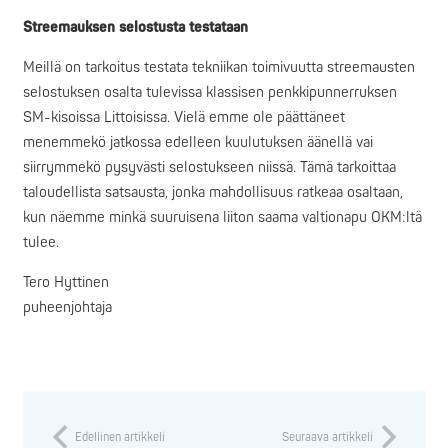
Streemauksen selostusta testataan
Meillä on tarkoitus testata tekniikan toimivuutta streemausten
selostuksen osalta tulevissa klassisen penkkipunnerruksen
SM-kisoissa Littoisissa. Vielä emme ole päättäneet
menemmekö jatkossa edelleen kuulutuksen äänellä vai
siirrymmekö pysyvästi selostukseen niissä. Tämä tarkoittaa
taloudellista satsausta, jonka mahdollisuus ratkeaa osaltaan,
kun näemme minkä suuruisena liiton saama valtionapu OKM:ltä
tulee.
Tero Hyttinen
puheenjohtaja
Edellinen artikkeli
Seuraava artikkeli