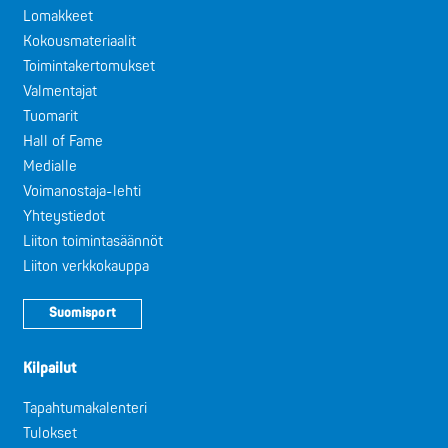
Lomakkeet
Kokousmateriaalit
Toimintakertomukset
Valmentajat
Tuomarit
Hall of Fame
Medialle
Voimanostaja-lehti
Yhteystiedot
Liiton toimintasäännöt
Liiton verkkokauppa
Suomisport
Kilpailut
Tapahtumakalenteri
Tulokset