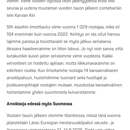
voimin. Viime vuoden lopussa liiton jäsenyydestä erosi viisi
seuraa ja uutena muutaman vuoden tauon jälkeen comebackin
teki Karvian Kiri.
SM-kisoihin ilmoittautui viime vuonna 1 029 nostajaa, mikä oli
104 enemmän kuin vuonna 2022. Kehitys on siis ollut hienoa
lajimme parissa ja toivottavasti se myös jatkuu sellaisena.
Ainoana haasteenamme on liiton talous. Jo nyt voin sanoa, että
kutakuinkin kuivin jaloin selvisimme viime vuodesta. Kaikki
velvoitteet on hoidettu ajallaan, mutta liikkumavaramme on
edelleen niukka. Kun ilmoitamme nostajia 14 kansainväliseen
arvokilpailuun, huolehdimme tuomarit sekä huoltajat ja
joukkueenjohtajat nostajien mukaan, muodostaa kansainvälinen
toimintamme yhden suurimmista kulueristämme.
Arvokisoja edessä myös Suomessa
Vuosien tauon jälkeen olemme tilanteessa, missä tänä vuonna
järjestetään Länsi-Euroopan mestaruuskilpailut varuste- ja