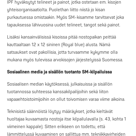
IPF hyväksytyt telineet ja painot, jotka ostetaan em. kisojen
yhteisorganisaatiolta. Puolethan liitto niistä jo kisan
purkautuessa omistaakin. Myös SM-kisamme tarvitsevat joka
tapauksessa lähivuosina uudet telineet, tangot sekä painot.
Lisäksi kansainvälisissä kisoissa pitää nostopaikan peittää
kauttaaltaan 12 x 12 sininen (Royal blue) alusta. Nämä
satsaukset ovat pakollisia, jotta turvaamme kykymme olla
mukana myös tulevissa arvokisojen järjestelyissä Suomessa.
Sosiaalinen media ja sisällön tuotanto SM-kilpailuissa
Sosiaalisen median käytöksessä, julkaisuissa ja sisällön
tuotannossa suhteessa kanssakilpailijoihin sekä liiton
vapaaehtoistoimijoihin on ollut toivomisen varaa viime aikoina.
Teknisistä säännöistä löytyy määräykset, jotka kieltävät
huoltajaa kuvaamasta nostoja itse kilpailulavalla (s. 43, kohta 1
viimeinen kappale). Sitten erikseen on todettu, että
lämmittelyssä kuvaaminen on sallittua mm. tekniikkavirheiden