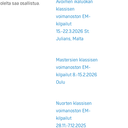
Avoimen ikäluokan
elta saa osallistua.
klassisen
voimanoston EM-
kilpailut
15.-22.3.2026 St.
Julians, Malta
Mastersien klassisen
voimanoston EM-
kilpailut 8.-15.2.2026
Oulu
Nuorten klassisen
voimanoston EM-
kilpailut
28.11.-7.12.2025