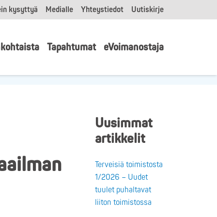
in kysyttyä
Medialle
Yhteystiedot
Uutiskirje
kohtaista
Tapahtumat
eVoimanostaja
Uusimmat
artikkelit
maailman
Terveisiä toimistosta
1/2026 – Uudet
tuulet puhaltavat
liiton toimistossa