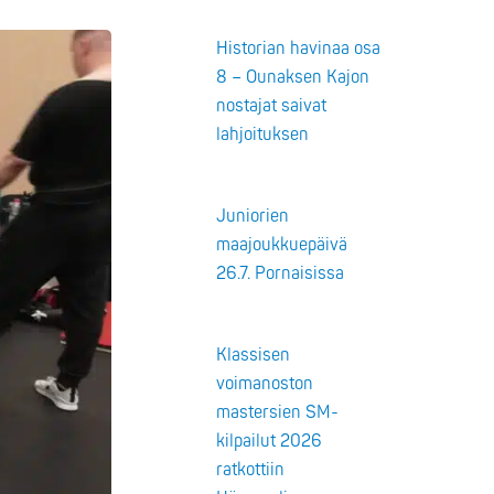
Historian havinaa osa
8 – Ounaksen Kajon
nostajat saivat
lahjoituksen
Juniorien
maajoukkuepäivä
26.7. Pornaisissa
Klassisen
voimanoston
mastersien SM-
kilpailut 2026
ratkottiin