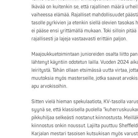
Ikävää on kuitenkin se, että rajallinen määrä urheil
vaiheessa elämää. Rajalliset mahdollisuudet pääst
tasolle pyrkivien ja etenkin siellä olevien tasokas 
ei pääse ensi yrittämällä mukaan. Toki silloin pitä
rajallisesti ja lajeja vastaavasti erittäin paljon.
Maajoukkuetoimintaan junioreiden osalta liitto pan
lähtenyt käyntiin odotetun lailla. Vuoden 2024 aika
leiritystä. Tähän ollaan etsimässä uutta virtaa, 
muutoksia myös masterseille, jotka saavat arvokiso
apu arvokisoihin.
Sitten vielä hieman spekulaatiota, KV-tasolla va
syynä se, että klassisella puolella ”kuherruskuuka
pikkuhiljaa selkeästi nostanut kiinnostusta. Meill
kiinnostus onkin noussut. Lajilta puuttuu Sheffiel
Karjalan mestari tasoisen kutsukisan myös varustep