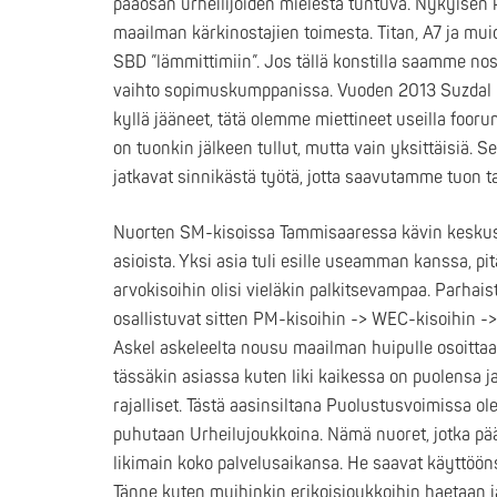
pääosan urheilijoiden mielestä tuntuva. Nykyisen
maailman kärkinostajien toimesta. Titan, A7 ja mui
SBD ”lämmittimiin”. Jos tällä konstilla saamme no
vaihto sopimuskumppanissa. Vuoden 2013 Suzdal 
kyllä jääneet, tätä olemme miettineet useilla foor
on tuonkin jälkeen tullut, mutta vain yksittäisiä. 
jatkavat sinnikästä työtä, jotta saavutamme tuon t
Nuorten SM-kisoissa Tammisaaressa kävin keskus
asioista. Yksi asia tuli esille useamman kanssa, pitäi
arvokisoihin olisi vieläkin palkitsevampaa. Parhais
osallistuvat sitten PM-kisoihin -> WEC-kisoihin -> 
Askel askeleelta nousu maailman huipulle osoittaa p
tässäkin asiassa kuten liki kaikessa on puolensa j
rajalliset. Tästä aasinsiltana Puolustusvoimissa
puhutaan Urheilujoukkoina. Nämä nuoret, jotka pä
likimain koko palvelusaikansa. He saavat käyttöön
Tänne kuten muihinkin erikoisjoukkoihin haetaan