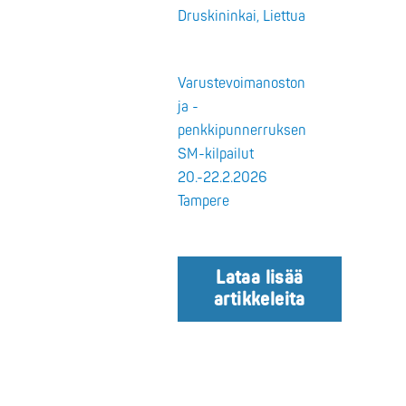
Druskininkai, Liettua
Varustevoimanoston
ja -
penkkipunnerruksen
SM-kilpailut
20.-22.2.2026
Tampere
Lataa lisää
artikkeleita