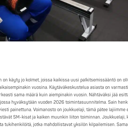
on käyty jo kolmet, joissa kaikissa uusi palkitsemissääntö on ol
n aikaisempinakin vuosina. Käytäväkeskustelua asiasta on varmasti 
arkeasti sama määrä kuin aiempinakin vuosin. Nähtäväksi jää esit
jossa hyväksytään vuoden 2026 toimintasuunnitelma. Sain henki
viesti painettuna. Voimanosto on joukkuelaji, tämä pätee lajiimm
estävät SM-kisat ja kaiken muunkin liiton toiminnan. Joukkuelaji, 
ita tukihenkilöitä, jotka mahdollistavat yksilön kilpailemisen. Sa