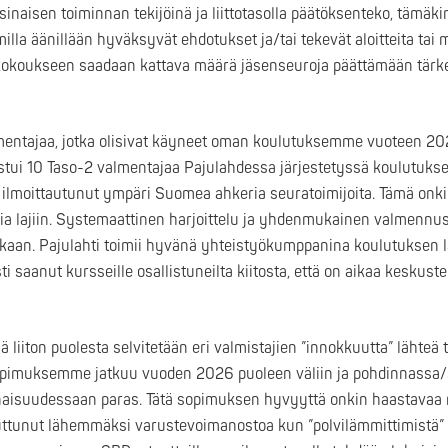
sinaisen toiminnan tekijöinä ja liittotasolla päätöksenteko, tämäki
illa äänillään hyväksyvät ehdotukset ja/tai tekevät aloitteita tai
kokoukseen saadaan kattava määrä jäsenseuroja päättämään tärkeis
mentajaa, jotka olisivat käyneet oman koulutuksemme vuoteen 2
tui 10 Taso-2 valmentajaa Pajulahdessa järjestetyssä koulutukse
 ilmoittautunut ympäri Suomea ahkeria seuratoimijoita. Tämä onkin
ia lajiin. Systemaattinen harjoittelu ja yhdenmukainen valmennus 
ukaan. Pajulahti toimii hyvänä yhteistyökumppanina koulutuksen l
 saanut kursseille osallistuneilta kiitosta, että on aikaa keskuste
ä liiton puolesta selvitetään eri valmistajien ”innokkuutta” lähte
imuksemme jatkuu vuoden 2026 puoleen väliin ja pohdinnassa/
konaisuudessaan paras. Tätä sopimuksen hyvyyttä onkin haastavaa m
uttunut lähemmäksi varustevoimanostoa kun ”polvilämmittimistä”