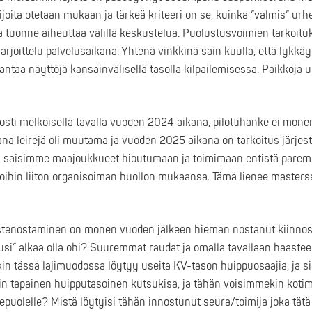
ijoita otetaan mukaan ja tärkeä kriteeri on se, kuinka ”valmis” urhe
ä tuonne aiheuttaa välillä keskustelua. Puolustusvoimien tarkoit
harjoittelu palvelusaikana. Yhtenä vinkkinä sain kuulla, että lykkäy
ä antaa näyttöjä kansainvälisellä tasolla kilpailemisessa. Paikkoja
osti melkoisella tavalla vuoden 2024 aikana, pilottihanke ei mone
na leirejä oli muutama ja vuoden 2025 aikana on tarkoitus järjestää
jotta saisimme maajoukkueet hioutumaan ja toimimaan entistä parem
ihin liiton organisoiman huollon mukaansa. Tämä lienee masterseil
rustenostaminen on monen vuoden jälkeen hieman nostanut kiinnos
usi” alkaa olla ohi? Suuremmat raudat ja omalla tavallaan haastee
äkin tässä lajimuodossa löytyy useita KV-tason huippuosaajia, ja s
din tapainen huipputasoinen kutsukisa, ja tähän voisimmekin koti
uolelle? Mistä löytyisi tähän innostunut seura/toimija joka tätä 