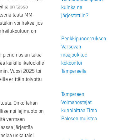
ilija on tässä
kuinka ne
uksena taata MM-
järjestettiin?
stäkin voi hakea, jos
 urheilukouluun on
Penkkipunnerruksen
Varsovan
n pienen asian takia
maajoukkue
 kaikille ikäluokille
kokoontui
min. Vuosi 2025 toi
Tampereella
le erittäin toivottu
Tampereen
Voimanostajat
tusta. Onko tähän
kunnioittaa Timo
llisempi lajimuoto on
Palosen muistoa
iitä varmaan
maassa järjestää
asiaa uskaltaisi