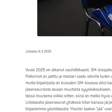
Julkaistu
6.3.2025
Vuosi 2025 on alkanut vauhdikkaasti, SM-kisojakin 
Palkinnot on jaettu ja mestari saatu selville kute
mutta kilpailijoita on kussakin SM-kisassa ollut k
jäsenseuroista asiaan muutosta syyskokoukseen, 
tässä muutama viikko sitten, siinä on melko hyvä 
Liitotasolla jäsenseurat yhdessä liiton kanssa järj
kilpailemme yksilötasolla. Yksilön taakse ”jää” use