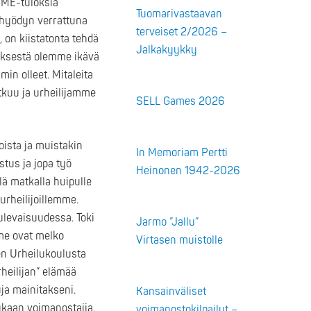
 ME-tuloksia
Tuomarivastaavan
n hyödyn verrattuna
terveiset 2/2026 –
 on kiistatonta tehdä
Jalkakyykky
yksestä olemme ikävä
in olleet. Mitaleita
atkuu ja urheilijamme
SELL Games 2026
sta ja muistakin
In Memoriam Pertti
ostus ja jopa työ
Heinonen 1942-2026
lä matkalla huipulle
urheilijoillemme.
tulevaisuudessa. Toki
Jarmo ”Jallu”
mme ovat melko
Virtasen muistolle
en Urheilukoulusta
heilijan” elämää
ja mainitakseni.
Kansainväliset
kaan voimanostajia.
voimanostokilpailut –