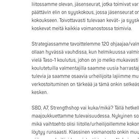
liitossamme olevan, jäsenseurat, jotka toimivat var
päättävin elin on syyskokous, jossa jäsenseurat om
kokoukseen. Toivottavasti tulevaan kevät- ja syys
koskevat meitä kaikkia voimanostossa toimivia.
Strategiassamme tavoittelemme 120 ohjaajaa/val
ollaan hyvässä vauhdissa, kun helmikuussa valmis
vielä Taso-1 koulutus, johon on jo melko mukavasti
koulutetuilla valmentajilla saamme uusia harrastaj
tulevia ja saamme osaavia urheilijoita lajiimme m
verkostoituminen on tärkeää ja tämä onkin selkeästi
kesken.
SBD, A7, Strengthshop vai kuka/mikä? Tällä hetkell
maajoukkuettamme tulevaisuudessa. Nykyinen sop
mikä vaihtoehto olisi liitolle/urheilijoillemme ko
löytyy runsaasti. Klassinen voimanosto onkin mu