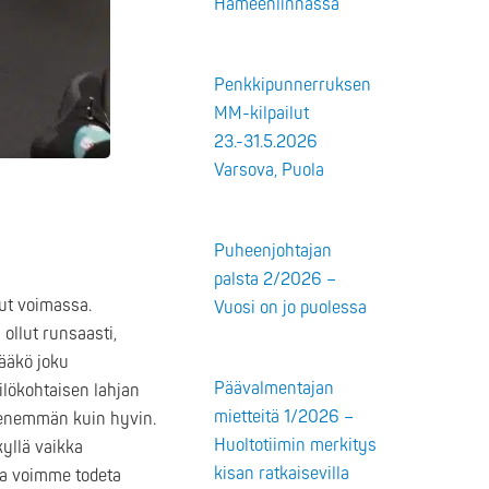
Hämeenlinnassa
Penkkipunnerruksen
MM-kilpailut
23.-31.5.2026
Varsova, Puola
Puheenjohtajan
palsta 2/2026 –
lut voimassa.
Vuosi on jo puolessa
ollut runsaasti,
tääkö joku
Päävalmentajan
lökohtaisen lahjan
mietteitä 1/2026 –
e enemmän kuin hyvin.
Huoltotiimin merkitys
kyllä vaikka
kisan ratkaisevilla
maa voimme todeta