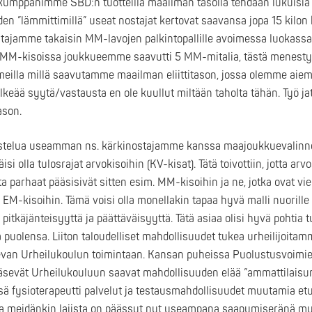
 kumppanimme SBD:n tuotteilla maailman tasolla tehdään lukuisia
den ”lämmittimillä” useat nostajat kertovat saavansa jopa 15 kilo
stajamme takaisin MM-lavojen palkintopallille avoimessa luokassa,
MM-kisoissa joukkueemme saavutti 5 MM-mitalia, tästä menest
umeilla millä saavutamme maailman eliittitason, jossa olemme aiemm
Selkeää syytä/vastausta en ole kuullut miltään taholta tähän. Työ j
ason.
telua useamman ns. kärkinostajamme kanssa maajoukkuevalinnoi
si olla tulosrajat arvokisoihin (KV-kisat). Tätä toivottiin, jotta arv
ta parhaat pääsisivät sitten esim. MM-kisoihin ja ne, jotka ovat vie
EM-kisoihin. Tämä voisi olla monellakin tapaa hyvä malli nuorille 
itkäjänteisyyttä ja päättäväisyyttä. Tätä asiaa olisi hyvä pohtia 
a puolensa. Liiton taloudelliset mahdollisuudet tukea urheilijoita
 olevan Urheilukoulun toimintaan. Kansan puheissa Puolustusvoimi
äsevät Urheilukouluun saavat mahdollisuuden elää ”ammattilaisur
sä fysioterapeutti palvelut ja testausmahdollisuudet muutamia etu
 ja meidänkin lajista on päässyt nyt useampana saapumiseränä mu