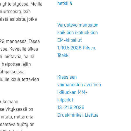
hetkillä
n yhteistyössä. Meillä
 muutosesityksiä
tä asioista, jotka
Varustevoimanoston
kaikkien ikäluokkien
EM-kilpailut
029 mennessä. Tässä
1.-10.5.2026 Pilsen,
ssa. Keväällä alkaa
Tšekki
 loistavaa, näillä
helpottaa lajiin
ähijaksoissa,
Klassisen
luille koulutettavien
voimanoston avoimen
ikäluokan MM-
kilpailut
ä tukemaan
13.-21.6.2026
selvityksessä on
Druskininkai, Liettua
itata, mittareita
 saatava hyöty on