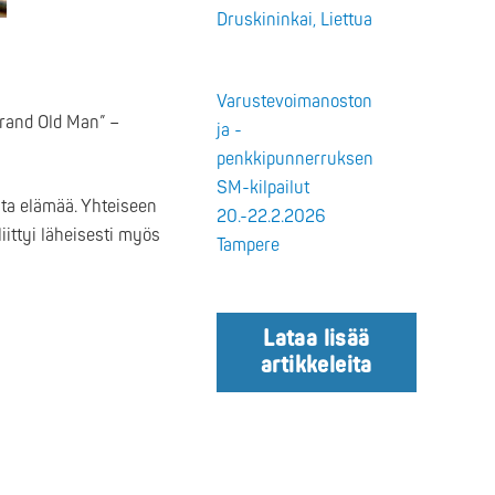
Druskininkai, Liettua
Varustevoimanoston
”Grand Old Man” –
ja -
penkkipunnerruksen
SM-kilpailut
sta elämää. Yhteiseen
20.-22.2.2026
iittyi läheisesti myös
Tampere
Lataa lisää
artikkeleita