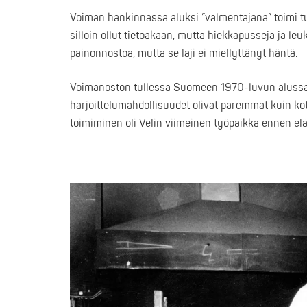
Voiman hankinnassa aluksi ”valmentajana” toimi ture
silloin ollut tietoakaan, mutta hiekkapusseja ja leu
painonnostoa, mutta se laji ei miellyttänyt häntä.
Voimanoston tullessa Suomeen 1970-luvun alussa sii
harjoittelumahdollisuudet olivat paremmat kuin kot
toimiminen oli Velin viimeinen työpaikka ennen elä