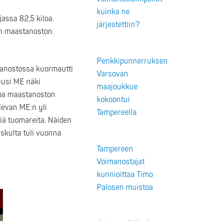
kuinka ne
assa 82,5 kiloa.
järjestettiin?
on maastanoston.
Penkkipunnerruksen
tanostossa kuormautti
Varsovan
 uusi ME näki
maajoukkue
iloa maastanoston
kokoontui
levan ME:n yli
Tampereella
siä tuomareita. Näiden
uskulta tuli vuonna
Tampereen
Voimanostajat
kunnioittaa Timo
Palosen muistoa