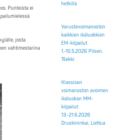
hetkillä
eos. Punteista ei
ilpailumielessä
Varustevoimanoston
kaikkien ikäluokkien
ylälle, josta
EM-kilpailut
teen vahtimestarina
1.-10.5.2026 Pilsen,
Tšekki
Klassisen
voimanoston avoimen
ikäluokan MM-
kilpailut
13.-21.6.2026
Druskininkai, Liettua