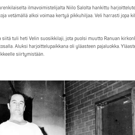
nkilaiselta ilmavoimistelijalta Niilo Salolta hankittu harjoittelut
koja vetämällä alkoi voimaa kertyä pikkuhiljaa. Veli harrasti jopa k
tä tuli heti Velin suosikkilaji, jota puolsi muutto Ranuan kirkonk
osalla. Aluksi harjoittelupaikkana oli yläasteen pajaluokka. Yläas
kkeelle siirtymistään.