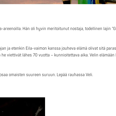
-areenoilla. Hän oli hyvin meritoitunut nostaja, todellinen lajin 
ajan ja etenkin Eila-vaimon kanssa jouheva elämä olivat sitä para
e viettivät lähes 70 vuotta – kunnioitettava aika. Velin elämään l
 osaa omaisten suureen suruun. Lepää rauhassa Veli.