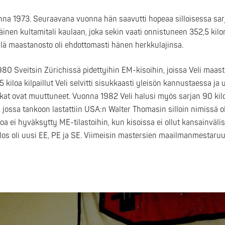
na 1973. Seuraavana vuonna hän saavutti hopeaa silloisessa sarj
en kultamitali kaulaan, joka sekin vaati onnistuneen 352,5 kil
llä maastanosto oli ehdottomasti hänen herkkulajinsa.
 Sveitsin Zürichissä pidettyihin EM-kisoihin, joissa Veli maas
kiloa kilpaillut Veli selvitti sisukkaasti yleisön kannustaessa ja
luokat ovat muuttuneet. Vuonna 1982 Veli halusi myös sarjan 90 k
, jossa tankoon lastattiin USA:n Walter Thomasin silloin nimissä o
toa ei hyväksytty ME-tilastoihin, kun kisoissa ei ollut kansainväli
 tulos oli uusi EE, PE ja SE. Viimeisin mastersien maailmanmestaru