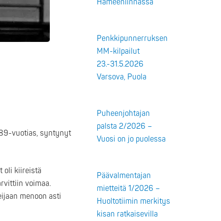
Hämeenlinnassa
Penkkipunnerruksen
MM-kilpailut
23.-31.5.2026
Varsova, Puola
Puheenjohtajan
palsta 2/2026 –
89-vuotias, syntynyt
Vuosi on jo puolessa
oli kiireistä
Päävalmentajan
rvittiin voimaa.
mietteitä 1/2026 –
meijaan menoon asti
Huoltotiimin merkitys
kisan ratkaisevilla