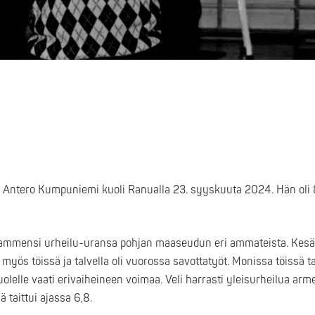
i Antero Kumpuniemi kuoli Ranualla 23. syyskuuta 2024. Hän oli 
i ammensi urheilu-uransa pohjan maaseudun eri ammateista. Kesät 
 myös töissä ja talvella oli vuorossa savottatyöt. Monissa töissä ta
puolelle vaati erivaiheineen voimaa. Veli harrasti yleisurheilua ar
 taittui ajassa 6,8.