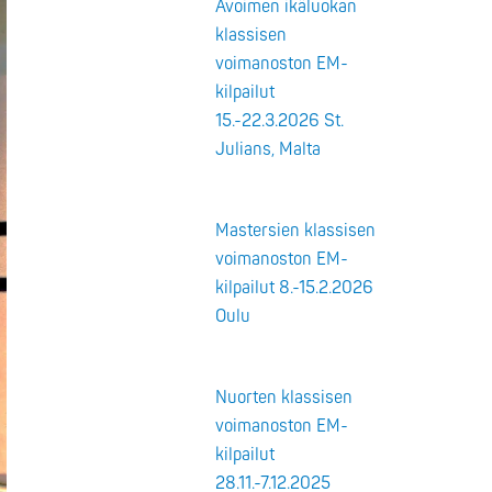
Avoimen ikäluokan
klassisen
voimanoston EM-
kilpailut
15.-22.3.2026 St.
Julians, Malta
Mastersien klassisen
voimanoston EM-
kilpailut 8.-15.2.2026
Oulu
Nuorten klassisen
voimanoston EM-
kilpailut
28.11.-7.12.2025