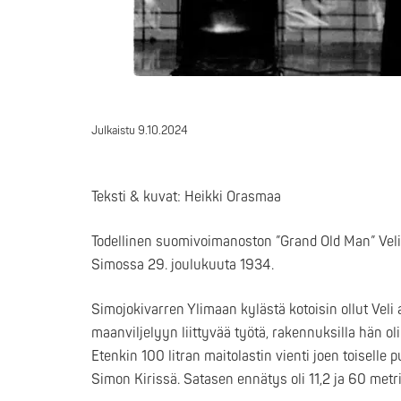
Julkaistu
9.10.2024
Teksti & kuvat: Heikki Orasmaa
Todellinen suomivoimanoston ”Grand Old Man” Vel
Simossa 29. joulukuuta 1934.
Simojokivarren Ylimaan kylästä kotoisin ollut Vel
maanviljelyyn liittyvää työtä, rakennuksilla hän oli
Etenkin 100 litran maitolastin vienti joen toiselle 
Simon Kirissä. Satasen ennätys oli 11,2 ja 60 metriä