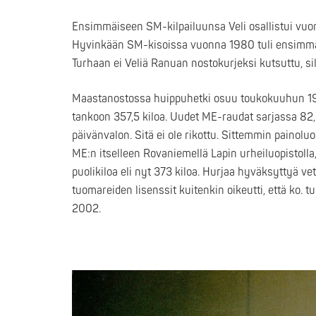
Ensimmäiseen SM-kilpailuunsa Veli osallistui vuon
Hyvinkään SM-kisoissa vuonna 1980 tuli ensimmäin
Turhaan ei Veliä Ranuan nostokurjeksi kutsuttu, si
Maastanostossa huippuhetki osuu toukokuuhun 1980
tankoon 357,5 kiloa. Uudet ME-raudat sarjassa 82,5 
päivänvalon. Sitä ei ole rikottu. Sittemmin paino
ME:n itselleen Rovaniemellä Lapin urheiluopistolla
puolikiloa eli nyt 373 kiloa. Hurjaa hyväksyttyä ve
tuomareiden lisenssit kuitenkin oikeutti, että ko.
2002.