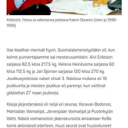
Köberich, Hessu ja valkoisessa paidassa Kalevi Oksanen (liiton pj 1998-
1999)
Itse kisathan menivät hyvin. Suomalaismenetystäkin oli, kun
kolme punnertajaamme sai mestaruusmitalin: Alvi Eriksson
sarjassa 82,5 kiloa 217,5 kg, Helena Heiniluoma sarjassa 60
kiloa 112,5 kg ja Jari Sjöman sarjassa 120 kiloa 270 kg.
Joukkuepisteissä naiset olivat 3. Naisissa mukana oli 16
joukkuetta ja miesten joukkue oli parempi, kun voittivat
ykköstilan 27 maan joukosta.
Kisoja järjestämässä oli neljä eri seuraa; Keravan Bodonos,
Mäntsälän Voimailijat, Järvenpään Voimailijat ja Puotinkylän
Valtti. Näistä voimanoston jäsenseuroista ainoastaan KeBo
toimii aktiivisesti edelleen, muut seurat ovat fuusioituneet