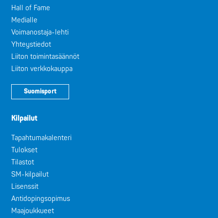
Hall of Fame
Medialle
Voimanostaja-lehti
Yhteystiedot
Liiton toimintasäännöt
Liiton verkkokauppa
Suomisport
Kilpailut
Tapahtumakalenteri
Tulokset
Tilastot
SM-kilpailut
Lisenssit
Antidopingsopimus
Maajoukkueet