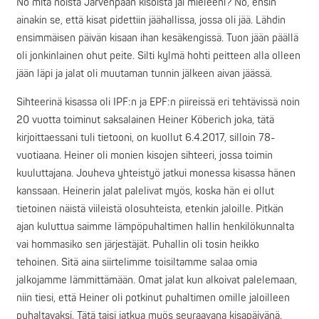
No mitä noista Järvenpään kisoista jäi mieleeni? No, ensin
ainakin se, että kisat pidettiin jäähallissa, jossa oli jää. Lähdin
ensimmäisen päivän kisaan ihan kesäkengissä. Tuon jään päällä
oli jonkinlainen ohut peite. Silti kylmä hohti peitteen alla olleen
jään läpi ja jalat oli muutaman tunnin jälkeen aivan jäässä.
Sihteerinä kisassa oli IPF:n ja EPF:n piireissä eri tehtävissä noin
20 vuotta toiminut saksalainen Heiner Köberich joka, tätä
kirjoittaessani tuli tietooni, on kuollut 6.4.2017, silloin 78-
vuotiaana. Heiner oli monien kisojen sihteeri, jossa toimin
kuuluttajana. Jouheva yhteistyö jatkui monessa kisassa hänen
kanssaan. Heinerin jalat palelivat myös, koska hän ei ollut
tietoinen näistä viileistä olosuhteista, etenkin jaloille. Pitkän
ajan kuluttua saimme lämpöpuhaltimen hallin henkilökunnalta
vai hommasiko sen järjestäjät. Puhallin oli tosin heikko
tehoinen. Sitä aina siirtelimme toisiltamme salaa omia
jalkojamme lämmittämään. Omat jalat kun alkoivat palelemaan,
niin tiesi, että Heiner oli potkinut puhaltimen omille jaloilleen
puhaltavaksi. Tätä taisi jatkua myös seuraavana kisapäivänä.