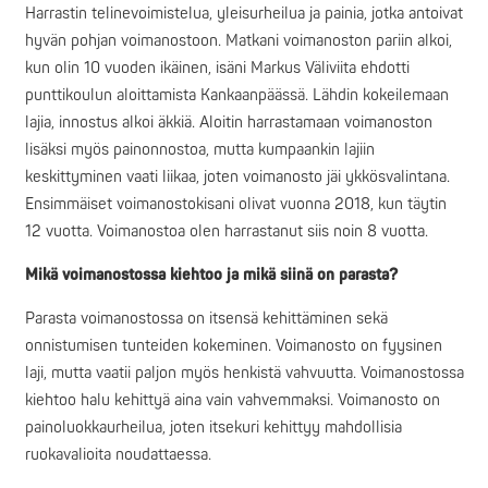
Harrastin telinevoimistelua, yleisurheilua ja painia, jotka antoivat
hyvän pohjan voimanostoon. Matkani voimanoston pariin alkoi,
kun olin 10 vuoden ikäinen, isäni Markus Väliviita ehdotti
punttikoulun aloittamista Kankaanpäässä. Lähdin kokeilemaan
lajia, innostus alkoi äkkiä. Aloitin harrastamaan voimanoston
lisäksi myös painonnostoa, mutta kumpaankin lajiin
keskittyminen vaati liikaa, joten voimanosto jäi ykkösvalintana.
Ensimmäiset voimanostokisani olivat vuonna 2018, kun täytin
12 vuotta. Voimanostoa olen harrastanut siis noin 8 vuotta.
Mikä voimanostossa kiehtoo ja mikä siinä on parasta?
Parasta voimanostossa on itsensä kehittäminen sekä
onnistumisen tunteiden kokeminen. Voimanosto on fyysinen
laji, mutta vaatii paljon myös henkistä vahvuutta. Voimanostossa
kiehtoo halu kehittyä aina vain vahvemmaksi. Voimanosto on
painoluokkaurheilua, joten itsekuri kehittyy mahdollisia
ruokavalioita noudattaessa.