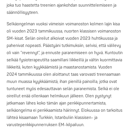
joka tuo haastetta treenien ajankohdan suunnittelemiseen ja
säännöllisyyteen.
Selkäongelman vuoksi viimeisin voimanoston kolmen lajin kisa
oli vuoden 2023 tammikuussa, nuorten klassisen voimanoston
SM-kisat. Selän oireilut alkoivat vuoden 2023 huhtikuussa ja
pahenivat nopeasti. Päästyäni tutkimuksiin, selvisi, että välilevy
oli vain ”revennyt”, ja ennuste paranemiseen on hyvä. Kuntoutin
selkää fysioterapeutilta saamillani liikkeillä ja vältin kuormittavia
liikkeitä, kuten kyykkäämistä ja maastanostamista. Vuoden
2024 tammikuussa olen aloittanut taas varovasti treenaamaan
muun muassa kyykkäämistä, ihan pienillä painoilla, jotka ovat
tuntuneet myös edesauttavan selän paranemista. Selkä ei ole
oireillut enää ollenkaan helmikuun jälkeen. Olen pystynyt
jatkamaan lähes koko tämän ajan penkkipunnertamista,
selkäongelma ei penkkaamista häirinnyt. Elokuussa on tarkoitus
lähteä kisaamaan Turkkiin, Istanbuliin klassisen- ja
varustepenkkipunnerruksen EM-kilpailuun.