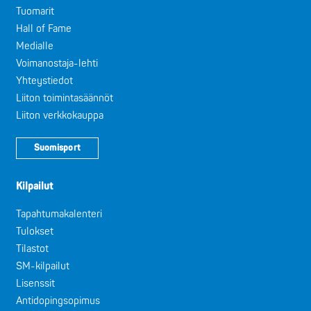
Tuomarit
Hall of Fame
Medialle
Voimanostaja-lehti
Yhteystiedot
Liiton toimintasäännöt
Liiton verkkokauppa
Suomisport
Kilpailut
Tapahtumakalenteri
Tulokset
Tilastot
SM-kilpailut
Lisenssit
Antidopingsopimus