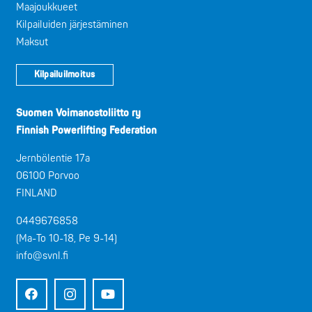
Maajoukkueet
Kilpailuiden järjestäminen
Maksut
Kilpailuilmoitus
Suomen Voimanostoliitto ry
Finnish Powerlifting Federation
Jernbölentie 17a
06100 Porvoo
FINLAND
0449676858
(Ma-To 10-18, Pe 9-14)
info@svnl.fi