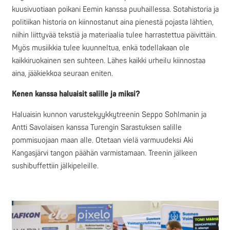
kuusivuotiaan poikani Eemin kanssa puuhaillessa. Sotahistoria ja
politiikan historia on kiinnostanut aina pienestä pojasta lähtien,
niihin liittyvää tekstiä ja materiaalia tulee harrastettua päivittäin.
Myös musiikkia tulee kuunneltua, enkä todellakaan ole
kaikkiruokainen sen suhteen. Lähes kaikki urheilu kiinnostaa
aina, jääkiekkoa seuraan eniten.
Kenen kanssa haluaisit salille ja miksi?
Haluaisin kunnon varustekyykkytreenin Seppo Sohlmanin ja
Antti Savolaisen kanssa Turengin Sarastuksen salille
pommisuojaan maan alle. Otetaan vielä varmuudeksi Aki
Kangasjärvi tangon päähän varmistamaan. Treenin jälkeen
sushibuffettiin jälkipeleille.