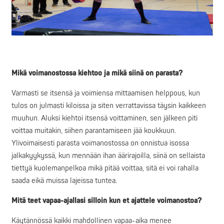
Mikä voimanostossa kiehtoo ja mikä siinä on parasta?
Varmasti se itsensä ja voimiensa mittaamisen helppous, kun
tulos on julmasti kiloissa ja siten verrattavissa täysin kaikkeen
muuhun. Aluksi kiehtoi itsensä voittaminen, sen jälkeen piti
voittaa muitakin, siihen parantamiseen jää koukkuun.
Ylivoimaisesti parasta voimanostossa on onnistua isossa
jalkakyykyssä, kun mennään ihan äärirajoilla, siinä on sellaista
tiettyä kuolemanpelkoa mikä pitää voittaa, sitä ei voi rahalla
saada eikä muissa lajeissa tuntea.
Mitä teet vapaa-ajallasi silloin kun et ajattele voimanostoa?
Käytännössä kaikki mahdollinen vapaa-aika menee