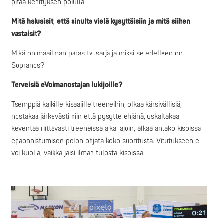
pitää kehityksen polulla.
Mitä haluaisit, että sinulta vielä kysyttäisiin ja mitä siihen
vastaisit?
Mikä on maailman paras tv-sarja ja miksi se edelleen on
Sopranos?
Terveisiä eVoimanostajan lukijoille?
Tsemppiä kaikille kisaajille treeneihin, olkaa kärsivällisiä,
nostakaa järkevästi niin että pysytte ehjänä, uskaltakaa
keventää riittävästi treeneissä aika-ajoin, älkää antako kisoissa
epäonnistumisen pelon ohjata koko suoritusta. Vitutukseen ei
voi kuolla, vaikka jäisi ilman tulosta kisoissa.