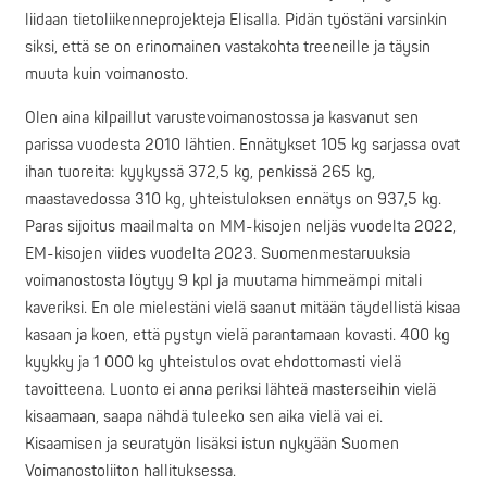
liidaan tietoliikenneprojekteja Elisalla. Pidän työstäni varsinkin
siksi, että se on erinomainen vastakohta treeneille ja täysin
muuta kuin voimanosto.
Olen aina kilpaillut varustevoimanostossa ja kasvanut sen
parissa vuodesta 2010 lähtien. Ennätykset 105 kg sarjassa ovat
ihan tuoreita: kyykyssä 372,5 kg, penkissä 265 kg,
maastavedossa 310 kg, yhteistuloksen ennätys on 937,5 kg.
Paras sijoitus maailmalta on MM-kisojen neljäs vuodelta 2022,
EM-kisojen viides vuodelta 2023. Suomenmestaruuksia
voimanostosta löytyy 9 kpl ja muutama himmeämpi mitali
kaveriksi. En ole mielestäni vielä saanut mitään täydellistä kisaa
kasaan ja koen, että pystyn vielä parantamaan kovasti. 400 kg
kyykky ja 1 000 kg yhteistulos ovat ehdottomasti vielä
tavoitteena. Luonto ei anna periksi lähteä masterseihin vielä
kisaamaan, saapa nähdä tuleeko sen aika vielä vai ei.
Kisaamisen ja seuratyön lisäksi istun nykyään Suomen
Voimanostoliiton hallituksessa.