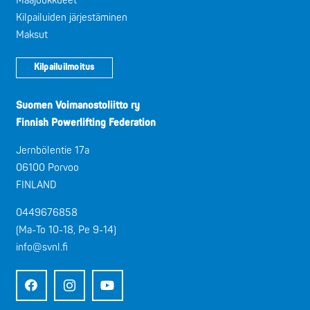
Maajoukkueet
Kilpailuiden järjestäminen
Maksut
Kilpailuilmoitus
Suomen Voimanostoliitto ry
Finnish Powerlifting Federation
Jernbölentie 17a
06100 Porvoo
FINLAND
0449676858
(Ma-To 10-18, Pe 9-14)
info@svnl.fi