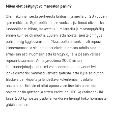
Miten olet päätynyt voimanoston pariin?
Olen liikunnallisesta perheestä lähtöisin ja meillä oli 20 vuoden
ajan mökki Iso-Syötteellä, tämän vuoksi lajivalinnat olivat aika
luonnollisesti hiihto, laskettelu, lumilautailu ja maastopyöräily
ennen kuin se oli muotia. Luulen, että noista lajeista on hyvä
pohja tehty kyykkäämiselle. Yläasteella tietenkin sali rupesi
kiinnostamaan ja siellä tuli harjoiteltua omaan tahtiin aina
armeijaan asti, huomasin että kehityn kyllä ja jossain välissä
rupean kisaamaan. Armeijavuotena 2002 minun
joukkueenjohtajanani toimi voimanostolegenda Jouni Kvist,
jonka esimerkki varmasti vahvisti ajatusta, että kyllä se nyt on
tilattava penkkipaita ja lähdettävä kokeilemaan paidalla
nostamista. Ketään ei ollut apuna vaan itse luin paketista
ohjeita ensin yrittäen ja sitten erehtyen. 160 kg raakapenkillä
taisin 200 kg nostaa paidalla, vaikka en tiennyt koko hommasta
yhtään mitään.