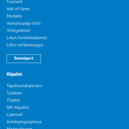
Tuomarit
Hall of Fame
Medialle
Voimanostaja-lehti
Yhteystiedot
Liiton toimintasäännöt
Liiton verkkokauppa
Suomisport
Kilpailut
Tapahtumakalenteri
Tulokset
Tilastot
SM-kilpailut
Lisenssit
Antidopingsopimus