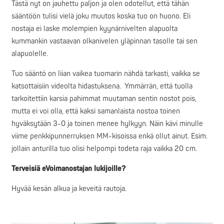
Tästä nyt on jauhettu paljon ja olen odotellut, että tähän
sääntöön tulisi vielä joku muutos koska tuo on huono. Eli
nostaja ei laske molempien kyynärnivelten alapuolta
kummankin vastaavan olkanivelen yläpinnan tasolle tai sen
alapuolelle.
Tuo sääntö on liian vaikea tuomarin nähdä tarkasti, vaikka se
katsottaisiin videolta hidastuksena. Ymmärrän, että tuolla
tarkoitettiin karsia pahimmat muutaman sentin nostot pois,
mutta ei voi olla, että kaksi samanlaista nostoa toinen
hyväksytään 3-0 ja toinen menee hylkyyn. Näin kävi minulle
viime penkkipunnerruksen MM-kisoissa enkä ollut ainut. Esim.
jollain anturilla tuo olisi helpompi todeta raja vaikka 20 cm.
Terveisiä eVoimanostajan lukijoille?
Hyvää kesän alkua ja keveitä rautoja.