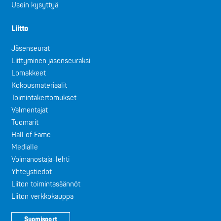
Usein kysyttyä
Liitto
Jäsenseurat
Liittyminen jäsenseuraksi
Lomakkeet
Kokousmateriaalit
Toimintakertomukset
Valmentajat
Tuomarit
Hall of Fame
Medialle
Voimanostaja-lehti
Yhteystiedot
Liiton toimintasäännöt
Liiton verkkokauppa
Suomisport