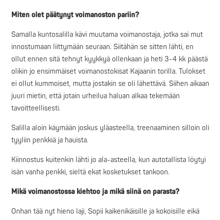
Miten olet päätynyt voimanoston pariin?
Samalla kuntosalilla kävi muutama voimanostaja, jotka sai mut
innostumaan liittymään seuraan. Siitähän se sitten lähti, en
ollut ennen sitä tehnyt kyykkyä ollenkaan ja heti 3-4 kk päästä
olikin jo ensimmäiset voimanostokisat Kajaanin torilla. Tulokset
ei ollut kummoiset, mutta jostakin se oli lähettävä. Siihen aikaan
juuri mietin, että jotain urheilua haluan alkaa tekemään
tavoitteellisesti.
Salilla aloin käymään joskus yläasteella, treenaaminen silloin oli
tyyliin penkkiä ja hauista.
Kiinnostus kuitenkin lähti jo ala-asteella, kun autotallista löytyi
isän vanha penkki, sieltä ekat kosketukset tankoon.
Mikä voimanostossa kiehtoo ja mikä siinä on parasta?
Onhan tää nyt hieno laji, Sopii kaikenikäisille ja kokoisille eikä