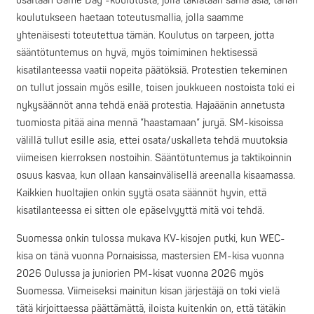
osaltaan Game Day -koulutusta, jolla taklataan sama asia, tähän
koulutukseen haetaan toteutusmallia, jolla saamme
yhtenäisesti toteutettua tämän. Koulutus on tarpeen, jotta
sääntötuntemus on hyvä, myös toimiminen hektisessä
kisatilanteessa vaatii nopeita päätöksiä. Protestien tekeminen
on tullut jossain myös esille, toisen joukkueen nostoista toki ei
nykysäännöt anna tehdä enää protestia. Hajaäänin annetusta
tuomiosta pitää aina mennä ”haastamaan” juryä. SM-kisoissa
välillä tullut esille asia, ettei osata/uskalleta tehdä muutoksia
viimeisen kierroksen nostoihin. Sääntötuntemus ja taktikoinnin
osuus kasvaa, kun ollaan kansainvälisellä areenalla kisaamassa.
Kaikkien huoltajien onkin syytä osata säännöt hyvin, että
kisatilanteessa ei sitten ole epäselvyyttä mitä voi tehdä.
Suomessa onkin tulossa mukava KV-kisojen putki, kun WEC-
kisa on tänä vuonna Pornaisissa, mastersien EM-kisa vuonna
2026 Oulussa ja juniorien PM-kisat vuonna 2026 myös
Suomessa. Viimeiseksi mainitun kisan järjestäjä on toki vielä
tätä kirjoittaessa päättämättä, iloista kuitenkin on, että tätäkin