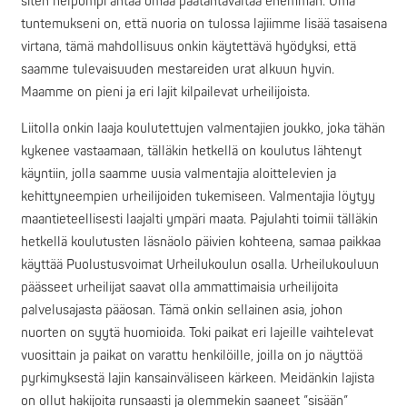
siten helpompi antaa omaa päätäntävaltaa enemmän. Oma
tuntemukseni on, että nuoria on tulossa lajiimme lisää tasaisena
virtana, tämä mahdollisuus onkin käytettävä hyödyksi, että
saamme tulevaisuuden mestareiden urat alkuun hyvin.
Maamme on pieni ja eri lajit kilpailevat urheilijoista.
Liitolla onkin laaja koulutettujen valmentajien joukko, joka tähän
kykenee vastaamaan, tälläkin hetkellä on koulutus lähtenyt
käyntiin, jolla saamme uusia valmentajia aloittelevien ja
kehittyneempien urheilijoiden tukemiseen. Valmentajia löytyy
maantieteellisesti laajalti ympäri maata. Pajulahti toimii tälläkin
hetkellä koulutusten läsnäolo päivien kohteena, samaa paikkaa
käyttää Puolustusvoimat Urheilukoulun osalla. Urheilukouluun
päässeet urheilijat saavat olla ammattimaisia urheilijoita
palvelusajasta pääosan. Tämä onkin sellainen asia, johon
nuorten on syytä huomioida. Toki paikat eri lajeille vaihtelevat
vuosittain ja paikat on varattu henkilöille, joilla on jo näyttöä
pyrkimyksestä lajin kansainväliseen kärkeen. Meidänkin lajista
on ollut hakijoita runsaasti ja olemmekin saaneet ”sisään”