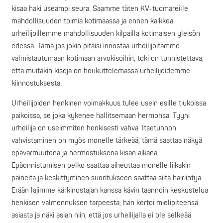
kisaa haki useampi seura. Saamme täten KV-tuomareille
mahdollisuuden toimia kotimaassa ja ennen kaikkea
urheilijoillemme mahdollisuuden kilpailla kotimaisen yleisön
edessä. Tämä jos jokin pitäisi innostaa urheilijoitamme
valmistautumaan kotimaan arvokisoihin, toki on tunnistettava,
että muitakin kisoja on houkuttelemassa urheilijoidemme
kiinnostuksesta.
Urheilijoiden henkinen voimakkuus tulee usein esille tiukoissa
paikoissa, se joka kykenee hallitsemaan hermonsa. Tyyni
urheilija on useimmiten henkisesti vahva. Itsetunnon
vahvistaminen on myös monelle tärkeää, tämä saattaa näkyä
epävarmuutena ja hermostuksena kisan aikana.
Epäonnistumisen pelko saattaa aiheuttaa monelle liikakin
paineita ja keskittyminen suoritukseen saattaa siitä häiriintyä.
Erään lajimme kärkinostajan kanssa kävin taannoin keskustelua
henkisen valmennuksen tarpeesta, hän kertoi mielipiteensä
asiasta ja näki asian niin, että jos urheilijalla ei ole selkeää