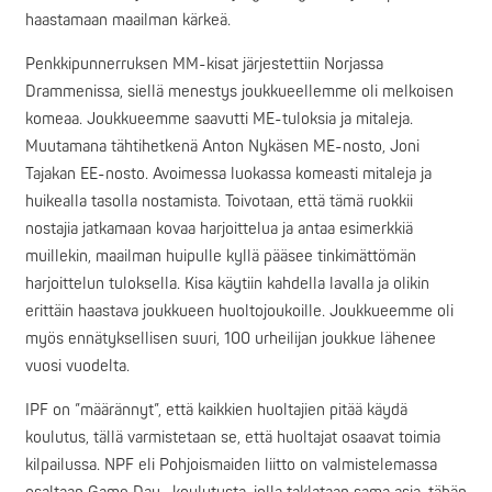
haastamaan maailman kärkeä.
Penkkipunnerruksen MM-kisat järjestettiin Norjassa
Drammenissa, siellä menestys joukkueellemme oli melkoisen
komeaa. Joukkueemme saavutti ME-tuloksia ja mitaleja.
Muutamana tähtihetkenä Anton Nykäsen ME-nosto, Joni
Tajakan EE-nosto. Avoimessa luokassa komeasti mitaleja ja
huikealla tasolla nostamista. Toivotaan, että tämä ruokkii
nostajia jatkamaan kovaa harjoittelua ja antaa esimerkkiä
muillekin, maailman huipulle kyllä pääsee tinkimättömän
harjoittelun tuloksella. Kisa käytiin kahdella lavalla ja olikin
erittäin haastava joukkueen huoltojoukoille. Joukkueemme oli
myös ennätyksellisen suuri, 100 urheilijan joukkue lähenee
vuosi vuodelta.
IPF on ”määrännyt”, että kaikkien huoltajien pitää käydä
koulutus, tällä varmistetaan se, että huoltajat osaavat toimia
kilpailussa. NPF eli Pohjoismaiden liitto on valmistelemassa