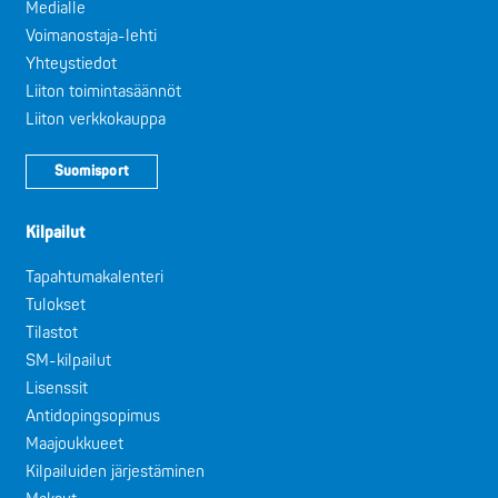
Medialle
Voimanostaja-lehti
Yhteystiedot
Liiton toimintasäännöt
Liiton verkkokauppa
Suomisport
Kilpailut
Tapahtumakalenteri
Tulokset
Tilastot
SM-kilpailut
Lisenssit
Antidopingsopimus
Maajoukkueet
Kilpailuiden järjestäminen