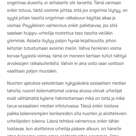
ongelmaa alueella, ei sellaiselle ole tarvetta. Tämä varmaan
onkin totuus, tästä voimme johtaa, että jos ongelmia löytyy, on
syytä jollain tasolla ongelman ratkaisuun käyttää aikaa ja
voimaa. Psyykkinen valmennus onkin palkitsevaa, jos sillä
saadaan huippu-urheilija nostettua taso tasolta vieläkin
ylemmäs. Asiasta löytyy paljon hyvää kirjallisuutta, johon
kehotan tutustumaan avoimin mielin. Vahva henkinen voima
korvaa fyysistä voimaa, tämä on moneen kertaan tullut nähtyä
arvokisojen ratkaisuhetkillä. Vahvin ei aina voita vaan voittoon
vaaditaan paljon muutakin.
Nuorten ajatuksia sekoitetaan nykypäivänä sosiaalisen median
taholta, nuoret kokemattomat uransa alussa olevat urheilijat
eivät välttämättä kykene hahmottamaan mikä on totta ja mikä
tarua sosiaalisen median infotulvassa. Tässä onkin loistava
paikka kokeneempien konkareiden olla nuorten ja aloittelevien
urheilijoiden tukena. Läsnä tehtävä valmennus onkin tähän
loistavaa, kun aloitteleva urheilija pääsee alkuun, on hänelle