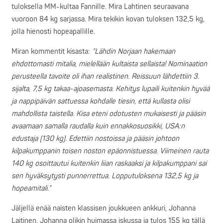
tuloksella MM-kultaa Fannille. Mira Lahtinen seuraavana
vuoroon 84 kg sarjassa. Mira tekikin kovan tuloksen 132,5 kg,
jolla hienosti hopeapallille.
Miran kommentit kisasta:
”Lähdin Norjaan hakemaan
ehdottomasti mitalia, mielellään kultaista sellaista! Nominaation
perusteella tavoite oli ihan realistinen. Reissuun lähdettiin 3.
sijalta, 7,5 kg takaa-ajoasemasta. Kehitys lupaili kuitenkin hyvää
ja nappipäivän sattuessa kohdalle tiesin, että kullasta olisi
mahdollista taistella. Kisa eteni odotusten mukaisesti ja pääsin
avaamaan samalla raudalla kuin ennakkosuosikki, USA:n
edustaja (130 kg). Edettiin nostoissa ja pääsin johtoon
kilpakumppanin toisen noston epäonnistuessa. Viimeinen rauta
140 kg osoittautui kuitenkin liian raskaaksi ja kilpakumppani sai
sen hyväksytysti punnerrettua. Lopputuloksena 132,5 kg ja
hopeamitali.”
Jäljellä enää naisten klassisen joukkueen ankkuri, Johanna
Laitinen. Johanna olikin huimassa iskussa ja tulos 155 kg tällä