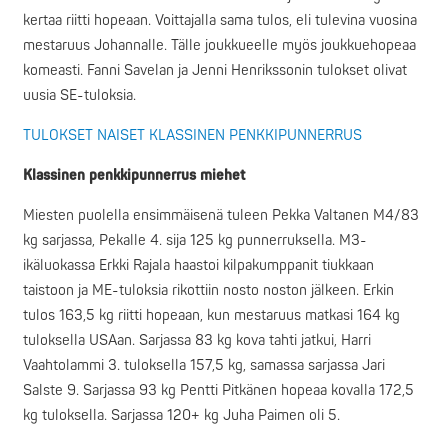
kertaa riitti hopeaan. Voittajalla sama tulos, eli tulevina vuosina
mestaruus Johannalle. Tälle joukkueelle myös joukkuehopeaa
komeasti. Fanni Savelan ja Jenni Henrikssonin tulokset olivat
uusia SE-tuloksia.
TULOKSET NAISET KLASSINEN PENKKIPUNNERRUS
Klassinen penkkipunnerrus miehet
Miesten puolella ensimmäisenä tuleen Pekka Valtanen M4/83
kg sarjassa, Pekalle 4. sija 125 kg punnerruksella. M3-
ikäluokassa Erkki Rajala haastoi kilpakumppanit tiukkaan
taistoon ja ME-tuloksia rikottiin nosto noston jälkeen. Erkin
tulos 163,5 kg riitti hopeaan, kun mestaruus matkasi 164 kg
tuloksella USAan. Sarjassa 83 kg kova tahti jatkui, Harri
Vaahtolammi 3. tuloksella 157,5 kg, samassa sarjassa Jari
Salste 9. Sarjassa 93 kg Pentti Pitkänen hopeaa kovalla 172,5
kg tuloksella. Sarjassa 120+ kg Juha Paimen oli 5.