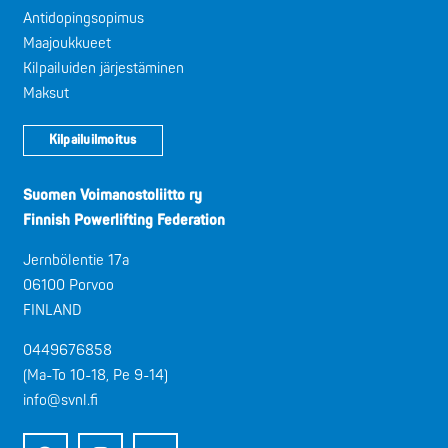
Antidopingsopimus
Maajoukkueet
Kilpailuiden järjestäminen
Maksut
Kilpailuilmoitus
Suomen Voimanostoliitto ry
Finnish Powerlifting Federation
Jernbölentie 17a
06100 Porvoo
FINLAND
0449676858
(Ma-To 10-18, Pe 9-14)
info@svnl.fi