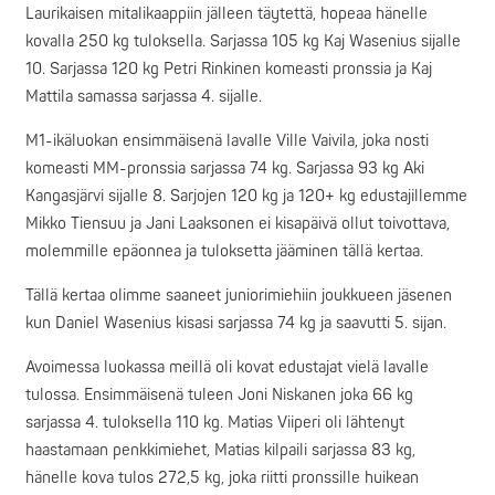
Laurikaisen mitalikaappiin jälleen täytettä, hopeaa hänelle
kovalla 250 kg tuloksella. Sarjassa 105 kg Kaj Wasenius sijalle
10. Sarjassa 120 kg Petri Rinkinen komeasti pronssia ja Kaj
Mattila samassa sarjassa 4. sijalle.
M1-ikäluokan ensimmäisenä lavalle Ville Vaivila, joka nosti
komeasti MM-pronssia sarjassa 74 kg. Sarjassa 93 kg Aki
Kangasjärvi sijalle 8. Sarjojen 120 kg ja 120+ kg edustajillemme
Mikko Tiensuu ja Jani Laaksonen ei kisapäivä ollut toivottava,
molemmille epäonnea ja tuloksetta jääminen tällä kertaa.
Tällä kertaa olimme saaneet juniorimiehiin joukkueen jäsenen
kun Daniel Wasenius kisasi sarjassa 74 kg ja saavutti 5. sijan.
Avoimessa luokassa meillä oli kovat edustajat vielä lavalle
tulossa. Ensimmäisenä tuleen Joni Niskanen joka 66 kg
sarjassa 4. tuloksella 110 kg. Matias Viiperi oli lähtenyt
haastamaan penkkimiehet, Matias kilpaili sarjassa 83 kg,
hänelle kova tulos 272,5 kg, joka riitti pronssille huikean