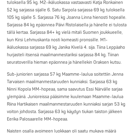
tuloksella 95 kg. M2-ikäluokassa vastaavasti Katja Ronkainen
52 kg sarjassa sijalle 6. Satu Sarpola sarjassa 69 kg tuloksella
105 kg sijalle 5. Sarjassa 76 kg Joanna Linna hienosti hopealle.
Sarjassa 84 kg epäonnea Päivi Ristolaisella ja hänelle ei tulosta
tällä kertaa. Sarjassa 84+ kg vielä mitali Suomen joukkueelle,
kun Kirsi Lehmuskanta nosti komeasti pronssille. M1-
ikäluokassa sarjassa 69 kg Janika Kivelä 4. sija. Tiina Leppäaho
hurjasteli itsensä maailmanmestariksi sarjassa 84 kg. Tiinan
seuratoverilla hieman epäonnea ja hänellekin Oraksen kutsu.
Sub-juniorien sarjassa 57 kg Maamme-laulua soitettiin Jenna
Tarvaisen maailmanmestaruuden kunniaksi. Sarjassa 63 kg
Ninni Kopola MM-hopeaa, sama saavutus Essi Närvälle sarjaa
ylempänä. Junioreissa pääsimme kuulemaan Maamme-laulua
Riina Hartikaisen maailmanmestaruuden kunniaksi sarjan 53 kg
voiton johdosta. Sarjassa 63 kg käydyn tiukan taiston jälkeen
Eerika Palosaarelle MM-hopeaa.
Naisten osalla avoimeen luokkaan oli saatu mukava määrä