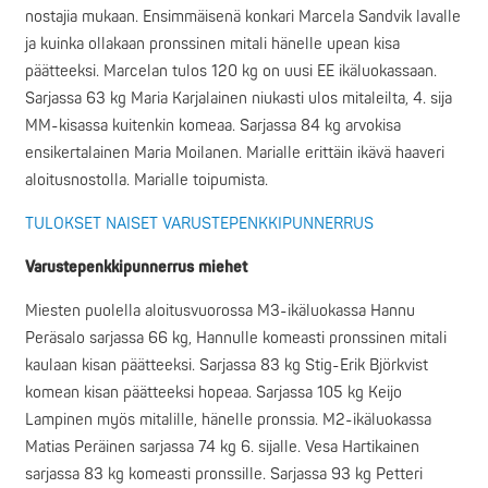
nostajia mukaan. Ensimmäisenä konkari Marcela Sandvik lavalle
ja kuinka ollakaan pronssinen mitali hänelle upean kisa
päätteeksi. Marcelan tulos 120 kg on uusi EE ikäluokassaan.
Sarjassa 63 kg Maria Karjalainen niukasti ulos mitaleilta, 4. sija
MM-kisassa kuitenkin komeaa. Sarjassa 84 kg arvokisa
ensikertalainen Maria Moilanen. Marialle erittäin ikävä haaveri
aloitusnostolla. Marialle toipumista.
TULOKSET NAISET VARUSTEPENKKIPUNNERRUS
Varustepenkkipunnerrus miehet
Miesten puolella aloitusvuorossa M3-ikäluokassa Hannu
Peräsalo sarjassa 66 kg, Hannulle komeasti pronssinen mitali
kaulaan kisan päätteeksi. Sarjassa 83 kg Stig-Erik Björkvist
komean kisan päätteeksi hopeaa. Sarjassa 105 kg Keijo
Lampinen myös mitalille, hänelle pronssia. M2-ikäluokassa
Matias Peräinen sarjassa 74 kg 6. sijalle. Vesa Hartikainen
sarjassa 83 kg komeasti pronssille. Sarjassa 93 kg Petteri