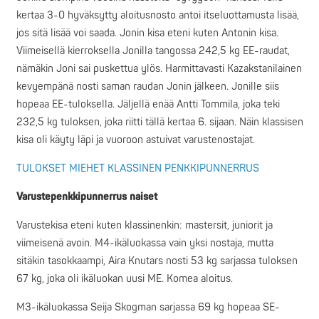
kertaa 3-0 hyväksytty aloitusnosto antoi itseluottamusta lisää,
jos sitä lisää voi saada. Jonin kisa eteni kuten Antonin kisa.
Viimeisellä kierroksella Jonilla tangossa 242,5 kg EE-raudat,
nämäkin Joni sai puskettua ylös. Harmittavasti Kazakstanilainen
kevyempänä nosti saman raudan Jonin jälkeen. Jonille siis
hopeaa EE-tuloksella. Jäljellä enää Antti Tommila, joka teki
232,5 kg tuloksen, joka riitti tällä kertaa 6. sijaan. Näin klassisen
kisa oli käyty läpi ja vuoroon astuivat varustenostajat.
TULOKSET MIEHET KLASSINEN PENKKIPUNNERRUS
Varustepenkkipunnerrus naiset
Varustekisa eteni kuten klassinenkin: mastersit, juniorit ja
viimeisenä avoin. M4-ikäluokassa vain yksi nostaja, mutta
sitäkin tasokkaampi, Aira Knutars nosti 53 kg sarjassa tuloksen
67 kg, joka oli ikäluokan uusi ME. Komea aloitus.
M3-ikäluokassa Seija Skogman sarjassa 69 kg hopeaa SE-