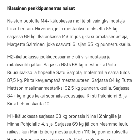
Klassinen penkkipunnerrus naiset
Naisten puolella M4-ikäluokassa meiltä oli vain yksi nostaja,
Liisa Tiensuu-Hirvonen, joka mestariksi tuloksella 55 kg
sarjassa 69 kg. Ikäluokassa M3 myös yksi suomalaisedustaja,
Margetta Salminen, joka saavutti 6. sijan 65 kg punnerruksella.
M2-ikäluokassa joukkueessamme oli viisi nostajaa ja
mitalivauhti jatkui. Sarjassa N50/69 kg mestariksi Pirita
Ruusulaakso ja hopealle Satu Sarpola, molemmilla sama tulos
87,5 kg. Pirita kevyempänä mestaruuteen. Sarjassa 84 kg Tutta
Mattson maailmanmestariksi 92,5 kg punnerruksella. Sarjassa
84+ kg myös kaksi suomalaisedustajaa, Kirsti Paloniemi 8. ja
Kirsi Lehmuskanta 10.
M1-ikäluokassa sarjassa 63 kg pronssia Niina Köningille ja
Minna Pohjolalle 4. sija. Sarjassa 69 kg jälleen Maamme laulu
raikasi, kun Mari Enberg mestaruuteen 110 kg punnerruksella,
Hanna Karhu samassa sarjassa 8. Pauliina Suomela sai