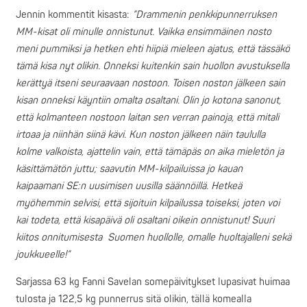
Jennin kommentit kisasta:
”Drammenin penkkipunnerruksen
MM-kisat oli minulle onnistunut. Vaikka ensimmäinen nosto
meni pummiksi ja hetken ehti hiipiä mieleen ajatus, että tässäkö
tämä kisa nyt olikin. Onneksi kuitenkin sain huollon avustuksella
kerättyä itseni seuraavaan nostoon. Toisen noston jälkeen sain
kisan onneksi käyntiin omalta osaltani. Olin jo kotona sanonut,
että kolmanteen nostoon laitan sen verran painoja, että mitali
irtoaa ja niinhän siinä kävi. Kun noston jälkeen näin taululla
kolme valkoista, ajattelin vain, että tämäpäs on aika mieletön ja
käsittämätön juttu; saavutin MM-kilpailuissa jo kauan
kaipaamani SE:n uusimisen uusilla säännöillä. Hetkeä
myöhemmin selvisi, että sijoituin kilpailussa toiseksi, joten voi
kai todeta, että kisapäivä oli osaltani oikein onnistunut! Suuri
kiitos onnitumisesta Suomen huollolle, omalle huoltajalleni sekä
joukkueelle!”
Sarjassa 63 kg Fanni Savelan somepäivitykset lupasivat huimaa
tulosta ja 122,5 kg punnerrus sitä olikin, tällä komealla