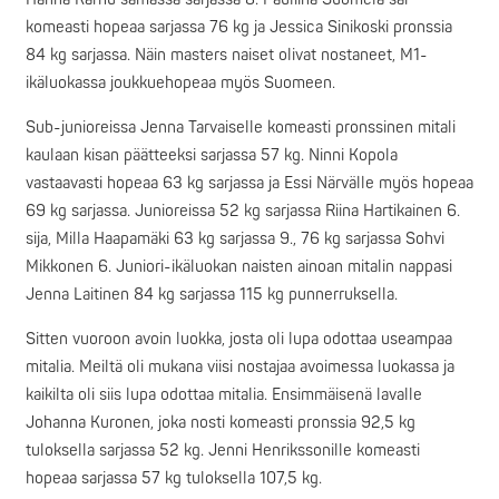
komeasti hopeaa sarjassa 76 kg ja Jessica Sinikoski pronssia
84 kg sarjassa. Näin masters naiset olivat nostaneet, M1-
ikäluokassa joukkuehopeaa myös Suomeen.
Sub-junioreissa Jenna Tarvaiselle komeasti pronssinen mitali
kaulaan kisan päätteeksi sarjassa 57 kg. Ninni Kopola
vastaavasti hopeaa 63 kg sarjassa ja Essi Närvälle myös hopeaa
69 kg sarjassa. Junioreissa 52 kg sarjassa Riina Hartikainen 6.
sija, Milla Haapamäki 63 kg sarjassa 9., 76 kg sarjassa Sohvi
Mikkonen 6. Juniori-ikäluokan naisten ainoan mitalin nappasi
Jenna Laitinen 84 kg sarjassa 115 kg punnerruksella.
Sitten vuoroon avoin luokka, josta oli lupa odottaa useampaa
mitalia. Meiltä oli mukana viisi nostajaa avoimessa luokassa ja
kaikilta oli siis lupa odottaa mitalia. Ensimmäisenä lavalle
Johanna Kuronen, joka nosti komeasti pronssia 92,5 kg
tuloksella sarjassa 52 kg. Jenni Henrikssonille komeasti
hopeaa sarjassa 57 kg tuloksella 107,5 kg.