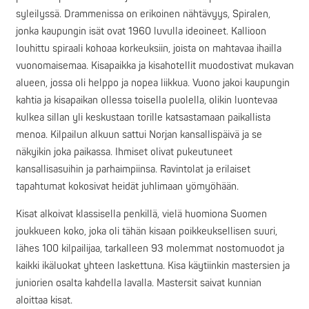
syleilyssä. Drammenissa on erikoinen nähtävyys, Spiralen,
jonka kaupungin isät ovat 1960 luvulla ideoineet. Kallioon
louhittu spiraali kohoaa korkeuksiin, joista on mahtavaa ihailla
vuonomaisemaa. Kisapaikka ja kisahotellit muodostivat mukavan
alueen, jossa oli helppo ja nopea liikkua. Vuono jakoi kaupungin
kahtia ja kisapaikan ollessa toisella puolella, olikin luontevaa
kulkea sillan yli keskustaan torille katsastamaan paikallista
menoa. Kilpailun alkuun sattui Norjan kansallispäivä ja se
näkyikin joka paikassa. Ihmiset olivat pukeutuneet
kansallisasuihin ja parhaimpiinsa. Ravintolat ja erilaiset
tapahtumat kokosivat heidät juhlimaan yömyöhään.
Kisat alkoivat klassisella penkillä, vielä huomiona Suomen
joukkueen koko, joka oli tähän kisaan poikkeuksellisen suuri,
lähes 100 kilpailijaa, tarkalleen 93 molemmat nostomuodot ja
kaikki ikäluokat yhteen laskettuna. Kisa käytiinkin mastersien ja
juniorien osalta kahdella lavalla. Mastersit saivat kunnian
aloittaa kisat.