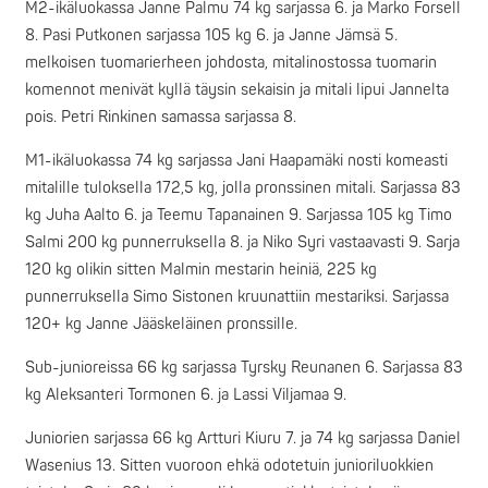
M2-ikäluokassa Janne Palmu 74 kg sarjassa 6. ja Marko Forsell
8. Pasi Putkonen sarjassa 105 kg 6. ja Janne Jämsä 5.
melkoisen tuomarierheen johdosta, mitalinostossa tuomarin
komennot menivät kyllä täysin sekaisin ja mitali lipui Jannelta
pois. Petri Rinkinen samassa sarjassa 8.
M1-ikäluokassa 74 kg sarjassa Jani Haapamäki nosti komeasti
mitalille tuloksella 172,5 kg, jolla pronssinen mitali. Sarjassa 83
kg Juha Aalto 6. ja Teemu Tapanainen 9. Sarjassa 105 kg Timo
Salmi 200 kg punnerruksella 8. ja Niko Syri vastaavasti 9. Sarja
120 kg olikin sitten Malmin mestarin heiniä, 225 kg
punnerruksella Simo Sistonen kruunattiin mestariksi. Sarjassa
120+ kg Janne Jääskeläinen pronssille.
Sub-junioreissa 66 kg sarjassa Tyrsky Reunanen 6. Sarjassa 83
kg Aleksanteri Tormonen 6. ja Lassi Viljamaa 9.
Juniorien sarjassa 66 kg Artturi Kiuru 7. ja 74 kg sarjassa Daniel
Wasenius 13. Sitten vuoroon ehkä odotetuin junioriluokkien