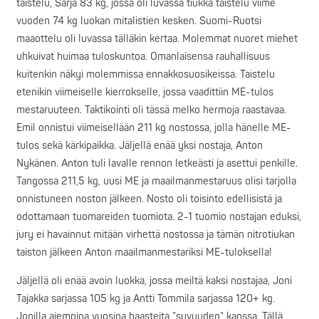
taistelu, Sarja 83 kg, jossa oli luvassa tiukka taistelu viime
vuoden 74 kg luokan mitalistien kesken. Suomi-Ruotsi
maaottelu oli luvassa tälläkin kertaa. Molemmat nuoret miehet
uhkuivat huimaa tuloskuntoa. Omanlaisensa rauhallisuus
kuitenkin näkyi molemmissa ennakkosuosikeissa. Taistelu
etenikin viimeiselle kierrokselle, jossa vaadittiin ME-tulos
mestaruuteen. Taktikointi oli tässä melko hermoja raastavaa.
Emil onnistui viimeisellään 211 kg nostossa, jolla hänelle ME-
tulos sekä kärkipaikka. Jäljellä enää yksi nostaja, Anton
Nykänen. Anton tuli lavalle rennon letkeästi ja asettui penkille.
Tangossa 211,5 kg, uusi ME ja maailmanmestaruus olisi tarjolla
onnistuneen noston jälkeen. Nosto oli toisinto edellisistä ja
odottamaan tuomareiden tuomiota. 2-1 tuomio nostajan eduksi,
jury ei havainnut mitään virhettä nostossa ja tämän nitrotiukan
taiston jälkeen Anton maailmanmestariksi ME-tuloksella!
Jäljellä oli enää avoin luokka, jossa meiltä kaksi nostajaa, Joni
Tajakka sarjassa 105 kg ja Antti Tommila sarjassa 120+ kg.
Jonilla aiempina vuosina haasteita ”syvyyden” kanssa. Tällä