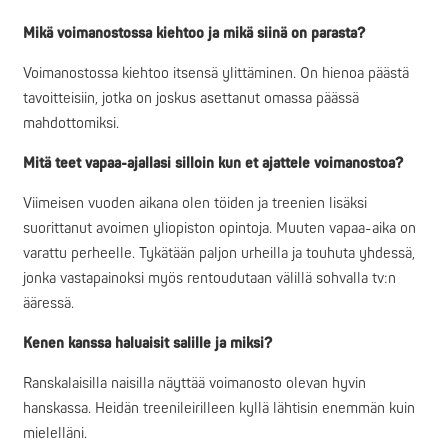
Mikä voimanostossa kiehtoo ja mikä siinä on parasta?
Voimanostossa kiehtoo itsensä ylittäminen. On hienoa päästä
tavoitteisiin, jotka on joskus asettanut omassa päässä
mahdottomiksi.
Mitä teet vapaa-ajallasi silloin kun et ajattele voimanostoa?
Viimeisen vuoden aikana olen töiden ja treenien lisäksi
suorittanut avoimen yliopiston opintoja. Muuten vapaa-aika on
varattu perheelle. Tykätään paljon urheilla ja touhuta yhdessä,
jonka vastapainoksi myös rentoudutaan välillä sohvalla tv:n
ääressä.
Kenen kanssa haluaisit salille ja miksi?
Ranskalaisilla naisilla näyttää voimanosto olevan hyvin
hanskassa. Heidän treenileirilleen kyllä lähtisin enemmän kuin
mielelläni.