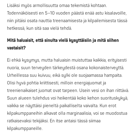
Lisäksi myös armollisuutta omaa tekemistä kohtaan.
Todennäköisesti en 5–10 vuoden päästä enää astu kisalavoille,
niin pitäisi osata nauttia treenaamisesta ja kilpailemisesta tässä
hetkessä, kun sitä saa vielä tehdä.
Mitä haluaisit, että sinulta vielä kysyttäisiin ja mitä siihen
vastaisit?
Ei ehkä kysymys, mutta haluaisin muistuttaa kaikkia, erityisesti
nuoria, suun terveyden tärkeydestä osana kokonaisterveyttä.
Urheillessa suu kuivuu, eikä sylki ole suojaamassa hampaita.
Olisi hyvä pohtia kriittisesti, milloin energiajuomat ja
treenienaikaiset juomat ovat tarpeen. Usein vesi on ihan riittävä.
Suun alueen tulehdus voi heikentää koko kehon suorituskykyä,
vaikka se näyttäisi pieneltä paikalliselta vaivalta. Kun erot
kilpakumppaneihin alkavat olla marginaalisia, voi se muodostua
ratkaisevaksi tekijäksi. En itse antaisi tässä siimaa
kilpakumppaneille.