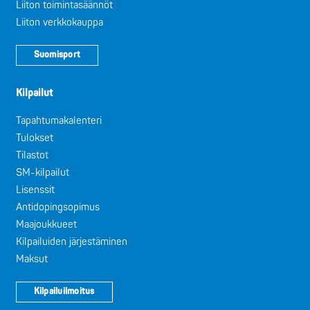
Liiton toimintasäännöt
Liiton verkkokauppa
Suomisport
Kilpailut
Tapahtumakalenteri
Tulokset
Tilastot
SM-kilpailut
Lisenssit
Antidopingsopimus
Maajoukkueet
Kilpailuiden järjestäminen
Maksut
Kilpailuilmoitus