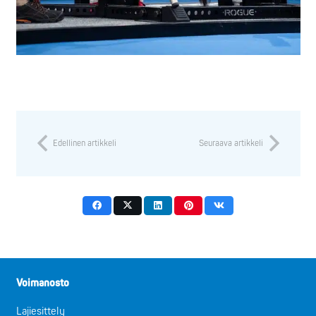
Edellinen artikkeli
Seuraava artikkeli
Voimanosto
Lajiesittely