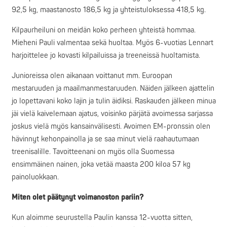
92,5 kg, maastanosto 186,5 kg ja yhteistuloksessa 418,5 kg.
Kilpaurheiluni on meidän koko perheen yhteistä hommaa.
Mieheni Pauli valmentaa sekä huoltaa. Myös 6-vuotias Lennart
harjoittelee jo kovasti kilpailuissa ja treeneissä huoltamista.
Junioreissa olen aikanaan voittanut mm. Euroopan
mestaruuden ja maailmanmestaruuden. Näiden jälkeen ajattelin
jo lopettavani koko lajin ja tulin äidiksi. Raskauden jälkeen minua
jäi vielä kaivelemaan ajatus, voisinko pärjätä avoimessa sarjassa
joskus vielä myös kansainvälisesti. Avoimen EM-pronssin olen
hävinnyt kehonpainolla ja se saa minut vielä raahautumaan
treenisalille. Tavoitteenani on myös olla Suomessa
ensimmäinen nainen, joka vetää maasta 200 kiloa 57 kg
painoluokkaan.
Miten olet päätynyt voimanoston pariin?
Kun aloimme seurustella Paulin kanssa 12-vuotta sitten,