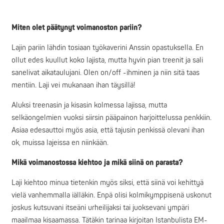
Miten olet päätynyt voimanoston pariin?
Lajin pariin lähdin tosiaan työkaverini Anssin opastuksella. En
ollut edes kuullut koko lajista, mutta hyvin pian treenit ja sali
sanelivat aikataulujani. Olen on/off -ihminen ja niin sitä taas
mentiin. Laji vei mukanaan ihan täysillä!
Aluksi treenasin ja kisasin kolmessa lajissa, mutta
selkäongelmien vuoksi siirsin pääpainon harjoittelussa penkkiin.
Asiaa edesauttoi myös asia, että tajusin penkissä olevani ihan
ok, muissa lajeissa en niinkään.
Mikä voimanostossa kiehtoo ja mikä siinä on parasta?
Laji kiehtoo minua tietenkin myös siksi, että siinä voi kehittyä
vielä vanhemmalla iälläkin. Enpä olisi kolmikymppisenä uskonut
joskus kutsuvani itseäni urheilijaksi tai juoksevani ympäri
maailmaa kisaamassa. Tätäkin tarinaa kirjoitan Istanbulista EM-