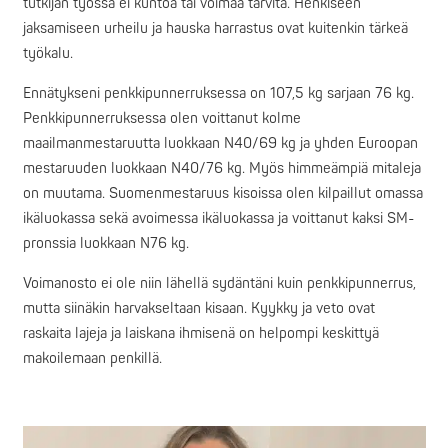
tutkijan työssä ei kuntoa tai voimaa tarvita. Henkiseen
jaksamiseen urheilu ja hauska harrastus ovat kuitenkin tärkeä
työkalu.
Ennätykseni penkkipunnerruksessa on 107,5 kg sarjaan 76 kg.
Penkkipunnerruksessa olen voittanut kolme
maailmanmestaruutta luokkaan N40/69 kg ja yhden Euroopan
mestaruuden luokkaan N40/76 kg. Myös himmeämpiä mitaleja
on muutama. Suomenmestaruus kisoissa olen kilpaillut omassa
ikäluokassa sekä avoimessa ikäluokassa ja voittanut kaksi SM-
pronssia luokkaan N76 kg.
Voimanosto ei ole niin lähellä sydäntäni kuin penkkipunnerrus,
mutta siinäkin harvakseltaan kisaan. Kyykky ja veto ovat
raskaita lajeja ja laiskana ihmisenä on helpompi keskittyä
makoilemaan penkillä.