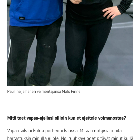
Pauliina ja hänen valmentajansa Mats Finne
Mitä teet vapaa-ajallasi silloin kun et ajattele voimanostoa?
Vapaa-aikani kuluu perheeni kanssa. Mitään erityisiä muita
harrastuksia minulla ei ole. Ns. ruuhkavuodet pitävät minut kyllä