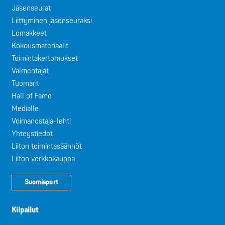
Jäsenseurat
Liittyminen jäsenseuraksi
Lomakkeet
Kokousmateriaalit
Toimintakertomukset
Valmentajat
Tuomarit
Hall of Fame
Medialle
Voimanostaja-lehti
Yhteystiedot
Liiton toimintasäännöt
Liiton verkkokauppa
Suomisport
Kilpailut