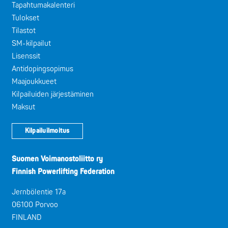
Tapahtumakalenteri
Tulokset
Tilastot
SM-kilpailut
Lisenssit
Antidopingsopimus
Maajoukkueet
Kilpailuiden järjestäminen
Maksut
Kilpailuilmoitus
Suomen Voimanostoliitto ry
Finnish Powerlifting Federation
Jernbölentie 17a
06100 Porvoo
FINLAND