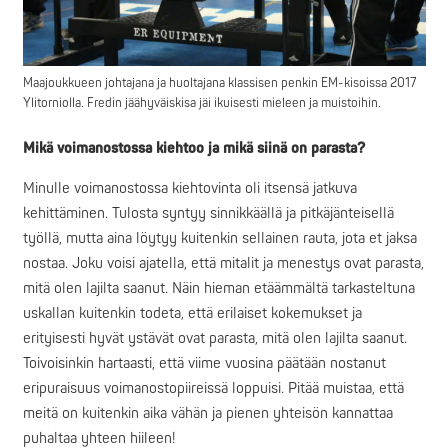
Maajoukkueen johtajana ja huoltajana klassisen penkin EM-kisoissa 2017
Ylitorniolla. Fredin jäähyväiskisa jäi ikuisesti mieleen ja muistoihin.
Mikä voimanostossa kiehtoo ja mikä siinä on parasta?
Minulle voimanostossa kiehtovinta oli itsensä jatkuva
kehittäminen. Tulosta syntyy sinnikkäällä ja pitkäjänteisellä
työllä, mutta aina löytyy kuitenkin sellainen rauta, jota et jaksa
nostaa. Joku voisi ajatella, että mitalit ja menestys ovat parasta,
mitä olen lajilta saanut. Näin hieman etäämmältä tarkasteltuna
uskallan kuitenkin todeta, että erilaiset kokemukset ja
erityisesti hyvät ystävät ovat parasta, mitä olen lajilta saanut.
Toivoisinkin hartaasti, että viime vuosina päätään nostanut
eripuraisuus voimanostopiireissä loppuisi. Pitää muistaa, että
meitä on kuitenkin aika vähän ja pienen yhteisön kannattaa
puhaltaa yhteen hiileen!