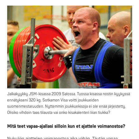
Jalkakyykky JSM-kisassa 2009 Salossa. Tuossa kisassa nostin kyykyssä
ennätykseni 320 kg. Sotkamon Visa voitti joukkueiden
suomenmestaruuden. Nyttemmin joukkuekisoja ei ole enää järjestetty.
Olisiko vihdoin taas tilausta vai onko kisakalenteri liian tiukka?
Mitä teet vapaa-ajallasi silloin kun et ajattele voimanostoa?
Nykyään ajattelen voimanostoa aika vähän. Täytän vapaa-