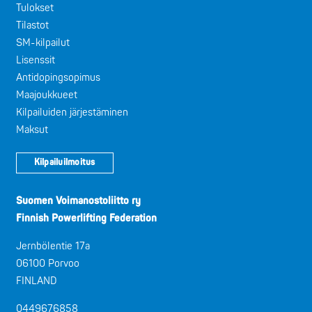
Tulokset
Tilastot
SM-kilpailut
Lisenssit
Antidopingsopimus
Maajoukkueet
Kilpailuiden järjestäminen
Maksut
Kilpailuilmoitus
Suomen Voimanostoliitto ry
Finnish Powerlifting Federation
Jernbölentie 17a
06100 Porvoo
FINLAND
0449676858