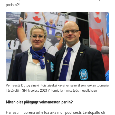
parista?!
Perheestä löytyy ainakin toistaiseksi kaksi kansainvälisen luokan tuomaria.
Tässä oltiin SM-kisoissa 2021 Ylitorniolla – missäpäs muuallakaan.
Miten olet päätynyt voimanoston pariin?
Harrastin nuorena urheilua aika monipuolisesti. Lentopallo oli