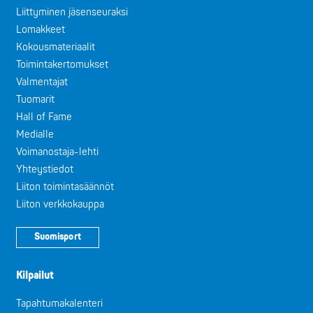
Liittyminen jäsenseuraksi
Lomakkeet
Kokousmateriaalit
Toimintakertomukset
Valmentajat
Tuomarit
Hall of Fame
Medialle
Voimanostaja-lehti
Yhteystiedot
Liiton toimintasäännöt
Liiton verkkokauppa
Suomisport
Kilpailut
Tapahtumakalenteri