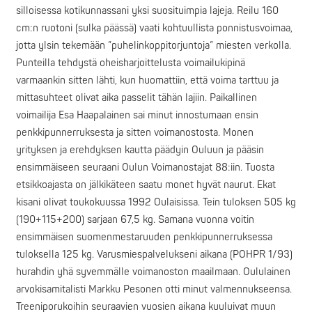
silloisessa kotikunnassani yksi suosituimpia lajeja. Reilu 160
cm:n ruotoni (sulka päässä) vaati kohtuullista ponnistusvoimaa,
jotta ylsin tekemään ”puhelinkoppitorjuntoja” miesten verkolla.
Punteilla tehdystä oheisharjoittelusta voimailukipinä
varmaankin sitten lähti, kun huomattiin, että voima tarttuu ja
mittasuhteet olivat aika passelit tähän lajiin. Paikallinen
voimailija Esa Haapalainen sai minut innostumaan ensin
penkkipunnerruksesta ja sitten voimanostosta. Monen
yrityksen ja erehdyksen kautta päädyin Ouluun ja pääsin
ensimmäiseen seuraani Oulun Voimanostajat 88:iin. Tuosta
etsikkoajasta on jälkikäteen saatu monet hyvät naurut. Ekat
kisani olivat toukokuussa 1992 Oulaisissa. Tein tuloksen 505 kg
(190+115+200) sarjaan 67,5 kg. Samana vuonna voitin
ensimmäisen suomenmestaruuden penkkipunnerruksessa
tuloksella 125 kg. Varusmiespalvelukseni aikana (POHPR 1/93)
hurahdin yhä syvemmälle voimanoston maailmaan. Oululainen
arvokisamitalisti Markku Pesonen otti minut valmennukseensa.
Treeniporukoihin seuraavien vuosien aikana kuuluivat muun