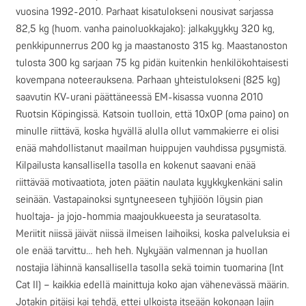
vuosina 1992-2010. Parhaat kisatulokseni nousivat sarjassa
82,5 kg (huom. vanha painoluokkajako): jalkakyykky 320 kg,
penkkipunnerrus 200 kg ja maastanosto 315 kg. Maastanoston
tulosta 300 kg sarjaan 75 kg pidän kuitenkin henkilökohtaisesti
kovempana noteerauksena. Parhaan yhteistulokseni (825 kg)
saavutin KV-urani päättäneessä EM-kisassa vuonna 2010
Ruotsin Köpingissä. Katsoin tuolloin, että 10xOP (oma paino) on
minulle riittävä, koska hyvällä alulla ollut vammakierre ei olisi
enää mahdollistanut maailman huippujen vauhdissa pysymistä.
Kilpailusta kansallisella tasolla en kokenut saavani enää
riittävää motivaatiota, joten päätin naulata kyykkykenkäni salin
seinään. Vastapainoksi syntyneeseen tyhjiöön löysin pian
huoltaja- ja jojo-hommia maajoukkueesta ja seuratasolta.
Meriitit niissä jäivät niissä ilmeisen laihoiksi, koska palveluksia ei
ole enää tarvittu… heh heh. Nykyään valmennan ja huollan
nostajia lähinnä kansallisella tasolla sekä toimin tuomarina (Int
Cat II) – kaikkia edellä mainittuja koko ajan vähenevässä määrin.
Jotakin pitäisi kai tehdä, ettei ulkoista itseään kokonaan lajin