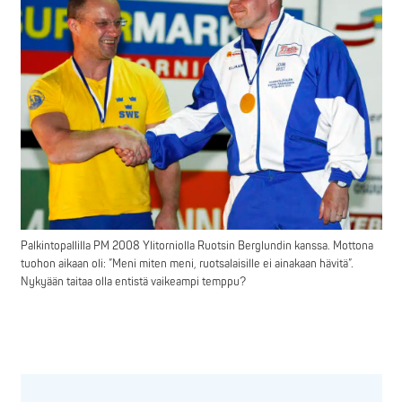
Palkintopallilla PM 2008 Ylitorniolla Ruotsin Berglundin kanssa. Mottona
tuohon aikaan oli: ”Meni miten meni, ruotsalaisille ei ainakaan hävitä”.
Nykyään taitaa olla entistä vaikeampi temppu?