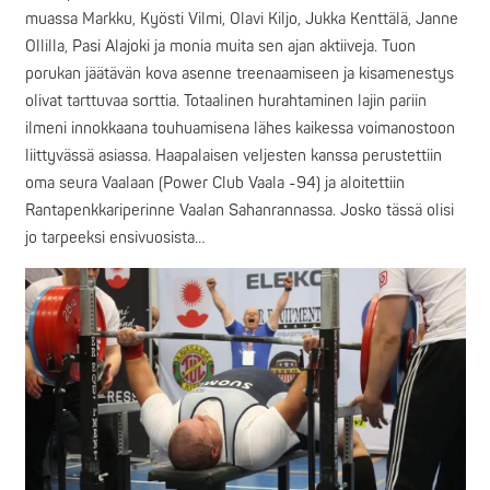
muassa Markku, Kyösti Vilmi, Olavi Kiljo, Jukka Kenttälä, Janne
Ollilla, Pasi Alajoki ja monia muita sen ajan aktiiveja. Tuon
porukan jäätävän kova asenne treenaamiseen ja kisamenestys
olivat tarttuvaa sorttia. Totaalinen hurahtaminen lajin pariin
ilmeni innokkaana touhuamisena lähes kaikessa voimanostoon
liittyvässä asiassa. Haapalaisen veljesten kanssa perustettiin
oma seura Vaalaan (Power Club Vaala -94) ja aloitettiin
Rantapenkkariperinne Vaalan Sahanrannassa. Josko tässä olisi
jo tarpeeksi ensivuosista…