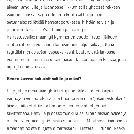
aikaani urheilulla ja luonnossa liikkumisella yhdessä rakkaan
vaimoni kanssa. Käyn edelleen kuntosalilla, pelaan
satunnaisesti lätkää harrasteporukassa, hiihdän talvisin ja
pyöräilen kesäisin. Avantouinti palasi myös
harrastusvalikoimaani yli kymmenen vuoden tauon jälkeen,
mutta siihen ei voi sanoa kuluvan niin paljon aikaa, että se
täyttäisi merkittävästi vapaa-aikaani. Luulen, että jatkossa
vietän enemmän aikaa ensimmäisen lapsenlapseni kanssa, joka
syntyi tammikuussa.
Kenen kanssa haluaisit salille ja miksi?
En pysty nimeämään yhtä tiettyä henkilöä. Eniten kaipaan
vanhoja treeniporukoita, sitä huumoria ja niitä ”jokamiesluokan”
kisoja, mitä otettiin ex tempore pienen vedonlyönnin
siivittämänä. Kahvilla ja sössömunkilla sai siihen aikaan naiset ja
miehet venymään yltiöpäisiin suorituksiin. Muutaman isännän ja
emännän noista hurjista nimetäkseni… Hintelä-Hiltunen, Raaka-