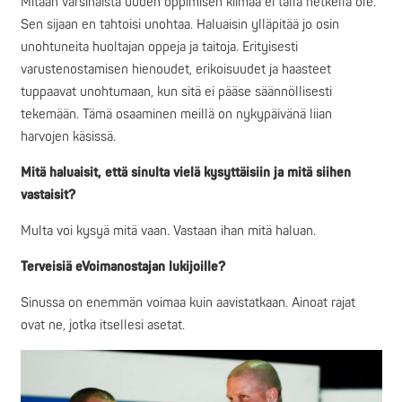
Mitään varsinaista uuden oppimisen kiimaa ei tällä hetkellä ole.
Sen sijaan en tahtoisi unohtaa. Haluaisin ylläpitää jo osin
unohtuneita huoltajan oppeja ja taitoja. Erityisesti
varustenostamisen hienoudet, erikoisuudet ja haasteet
tuppaavat unohtumaan, kun sitä ei pääse säännöllisesti
tekemään. Tämä osaaminen meillä on nykypäivänä liian
harvojen käsissä.
Mitä haluaisit, että sinulta vielä kysyttäisiin ja mitä siihen
vastaisit?
Multa voi kysyä mitä vaan. Vastaan ihan mitä haluan.
Terveisiä eVoimanostajan lukijoille?
Sinussa on enemmän voimaa kuin aavistatkaan. Ainoat rajat
ovat ne, jotka itsellesi asetat.