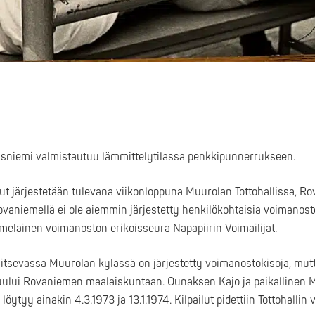
asniemi valmistautuu lämmittelytilassa penkkipunnerrukseen.
t järjestetään tulevana viikonloppuna Muurolan Tottohallissa, R
 Rovaniemellä ei ole aiemmin järjestetty henkilökohtaisia voimanos
meläinen voimanoston erikoisseura Napapiirin Voimailijat.
itsevassa Muurolan kylässä on järjestetty voimanostokisoja, mut
 kuului Rovaniemen maalaiskuntaan. Ounaksen Kajo ja paikallinen
löytyy ainakin 4.3.1973 ja 13.1.1974. Kilpailut pidettiin Tottohallin 