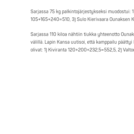
Sarjassa 75 kg palkintojärjestykseksi muodostui:
105+165+240=510, 3) Sulo Kierivaara Ounaksen 
Sarjassa 110 kiloa nähtiin tiukka yhteenotto Oun
välillä. Lapin Kansa uutisoi, että kamppailu päätt
olivat: 1) Kiviranta 120+200+232,5=552,5, 2) Val