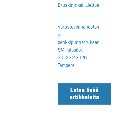
Druskininkai, Liettua
Varustevoimanoston
ja -
penkkipunnerruksen
SM-kilpailut
20.-22.2.2026
Tampere
Lataa lisää
artikkeleita