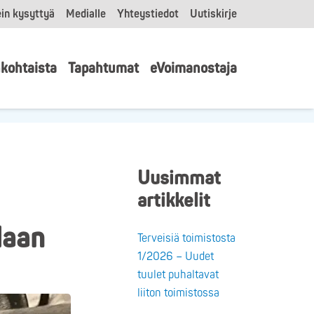
in kysyttyä
Medialle
Yhteystiedot
Uutiskirje
kohtaista
Tapahtumat
eVoimanostaja
Uusimmat
artikkelit
laan
Terveisiä toimistosta
1/2026 – Uudet
tuulet puhaltavat
liiton toimistossa