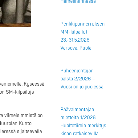
Hämeenlinnassa
Penkkipunnerruksen
MM-kilpailut
23.-31.5.2026
Varsova, Puola
Puheenjohtajan
palsta 2/2026 –
ovaniemellä. Kyseessä
Vuosi on jo puolessa
ton SM-kilpailuja
Päävalmentajan
ta viimeisimmistä on
mietteitä 1/2026 –
 Muurolan Kunto
Huoltotiimin merkitys
vieressä sijaitsevalla
kisan ratkaisevilla