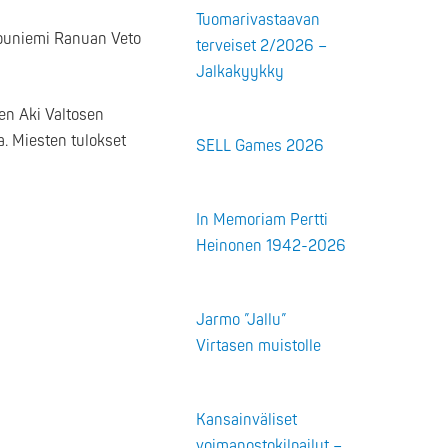
Tuomarivastaavan
mpuniemi Ranuan Veto
terveiset 2/2026 –
Jalkakyykky
en Aki Valtosen
a. Miesten tulokset
SELL Games 2026
In Memoriam Pertti
Heinonen 1942-2026
Jarmo ”Jallu”
Virtasen muistolle
Kansainväliset
voimanostokilpailut –