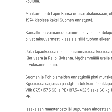
koululla.
Maakuntalehti Lapin Kansa uutisoi otsikoissaan, 
1974 kisoissa kaksi Suomen ennätystä.
Kansallinen voimanostotoiminta oli vielä alkutekijö
olivat takuuvarmasti klassisia, sillä tuohon aikaan 
Joka tapauksessa noissa ensimmäisissä kisoissa ra
Kierivaara ja Reijo Kiviranta. Myöhemmällä uralla
arvokisamitaleihin.
Suomen ja Pohjoismaiden ennätyksiä pisti murskaks
Kyseisissä sarjoissa päädyttiin tuloksiin (penkk
Viik 87,5+157,5 SE ja PE+187,5=432,5 sekä 60 kg 
PE.
Issakaisen maastanosto jäi uupumaan ainoastaan 