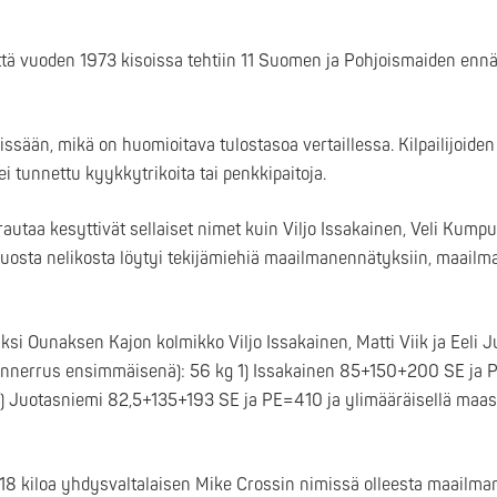
että vuoden 1973 kisoissa tehtiin 11 Suomen ja Pohjoismaiden enn
issään, mikä on huomioitava tulostasoa vertaillessa. Kilpailijoide
ei tunnettu kyykkytrikoita tai penkkipaitoja.
utaa kesyttivät sellaiset nimet kuin Viljo Issakainen, Veli Kumpu
 tuosta nelikosta löytyi tekijämiehiä maailmanennätyksiin, maail
i Ounaksen Kajon kolmikko Viljo Issakainen, Matti Viik ja Eeli J
ipunnerrus ensimmäisenä): 56 kg 1) Issakainen 85+150+200 SE ja 
1) Juotasniemi 82,5+135+193 SE ja PE=410 ja ylimääräisellä maas
18 kiloa yhdysvaltalaisen Mike Crossin nimissä olleesta maailma