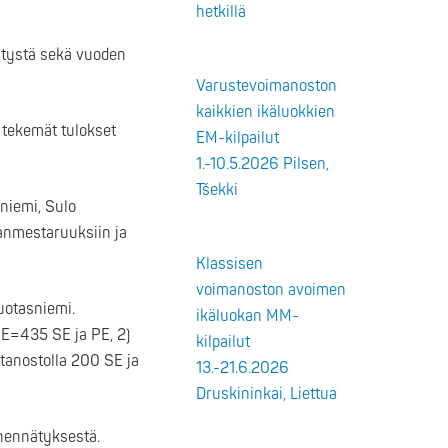
hetkillä
ätystä sekä vuoden
Varustevoimanoston
kaikkien ikäluokkien
n tekemät tulokset
EM-kilpailut
1.-10.5.2026 Pilsen,
Tšekki
niemi, Sulo
manmestaruuksiin ja
Klassisen
voimanoston avoimen
uotasniemi.
ikäluokan MM-
PE=435 SE ja PE, 2)
kilpailut
tanostolla 200 SE ja
13.-21.6.2026
Druskininkai, Liettua
nennätyksestä.