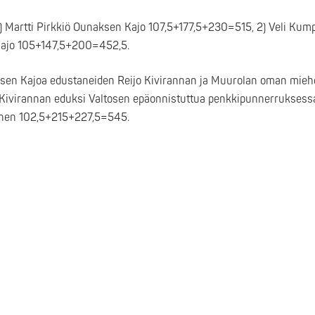
 1) Martti Pirkkiö Ounaksen Kajo 107,5+177,5+230=515, 2) Veli Ku
Kajo 105+147,5+200=452,5.
aksen Kajoa edustaneiden Reijo Kivirannan ja Muurolan oman mieh
yi Kivirannan eduksi Valtosen epäonnistuttua penkkipunnerruksess
tonen 102,5+215+227,5=545.