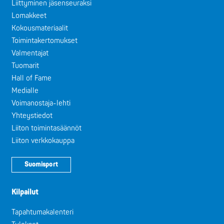
Liittyminen jäsenseuraksi
Lomakkeet
Kokousmateriaalit
Toimintakertomukset
Valmentajat
Tuomarit
Hall of Fame
Medialle
Voimanostaja-lehti
Yhteystiedot
Liiton toimintasäännöt
Liiton verkkokauppa
Suomisport
Kilpailut
Tapahtumakalenteri