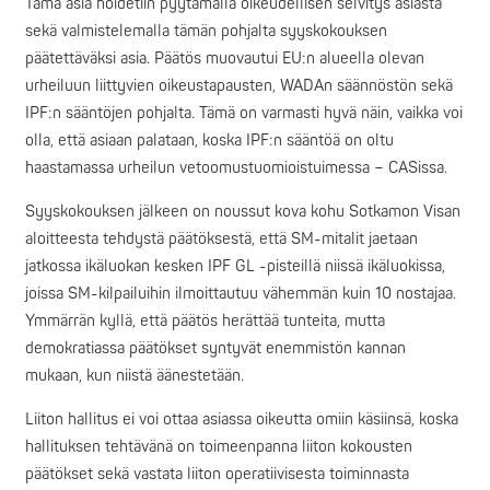
Tämä asia hoidetiin pyytämällä oikeudellisen selvitys asiasta
sekä valmistelemalla tämän pohjalta syyskokouksen
päätettäväksi asia. Päätös muovautui EU:n alueella olevan
urheiluun liittyvien oikeustapausten, WADAn säännöstön sekä
IPF:n sääntöjen pohjalta. Tämä on varmasti hyvä näin, vaikka voi
olla, että asiaan palataan, koska IPF:n sääntöä on oltu
haastamassa urheilun vetoomustuomioistuimessa – CASissa.
Syyskokouksen jälkeen on noussut kova kohu Sotkamon Visan
aloitteesta tehdystä päätöksestä, että SM-mitalit jaetaan
jatkossa ikäluokan kesken IPF GL -pisteillä niissä ikäluokissa,
joissa SM-kilpailuihin ilmoittautuu vähemmän kuin 10 nostajaa.
Ymmärrän kyllä, että päätös herättää tunteita, mutta
demokratiassa päätökset syntyvät enemmistön kannan
mukaan, kun niistä äänestetään.
Liiton hallitus ei voi ottaa asiassa oikeutta omiin käsiinsä, koska
hallituksen tehtävänä on toimeenpanna liiton kokousten
päätökset sekä vastata liiton operatiivisesta toiminnasta