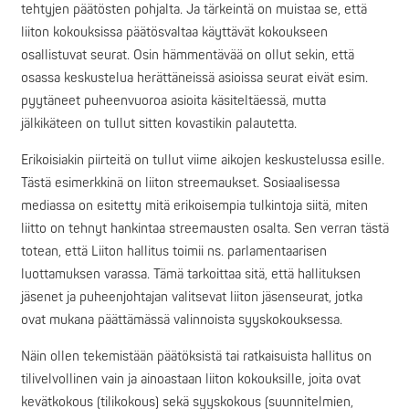
tehtyjen päätösten pohjalta. Ja tärkeintä on muistaa se, että
liiton kokouksissa päätösvaltaa käyttävät kokoukseen
osallistuvat seurat. Osin hämmentävää on ollut sekin, että
osassa keskustelua herättäneissä asioissa seurat eivät esim.
pyytäneet puheenvuoroa asioita käsiteltäessä, mutta
jälkikäteen on tullut sitten kovastikin palautetta.
Erikoisiakin piirteitä on tullut viime aikojen keskustelussa esille.
Tästä esimerkkinä on liiton streemaukset. Sosiaalisessa
mediassa on esitetty mitä erikoisempia tulkintoja siitä, miten
liitto on tehnyt hankintaa streemausten osalta. Sen verran tästä
totean, että Liiton hallitus toimii ns. parlamentaarisen
luottamuksen varassa. Tämä tarkoittaa sitä, että hallituksen
jäsenet ja puheenjohtajan valitsevat liiton jäsenseurat, jotka
ovat mukana päättämässä valinnoista syyskokouksessa.
Näin ollen tekemistään päätöksistä tai ratkaisuista hallitus on
tilivelvollinen vain ja ainoastaan liiton kokouksille, joita ovat
kevätkokous (tilikokous) sekä syyskokous (suunnitelmien,