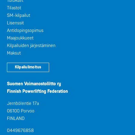
Tulokset
Tilastot
SM-kilpailut
Lisenssit
Antidopingsopimus
Maajoukkueet
Kilpailuiden järjestäminen
Maksut
Kilpailuilmoitus
Suomen Voimanostoliitto ry
Finnish Powerlifting Federation
Jernbölentie 17a
06100 Porvoo
FINLAND
0449676858