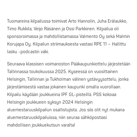
Tuomareina kilpailussa toimivat Arto Hannolin, Juha Erälaukko,
Timo Rukkila, Veijo Räsänen ja Ossi Parkkinen. Kilpailua oli
sponsoroimassa ja mahdollistamassa Valmento Oy sekä Malmin
Korujapa Oy. Kilpailun striimauksesta vastasi RPE 11 – Hallittu
lasku -podcastin väki.
Seuraava klassisen voimanoston Pääkaupunkiottelu järjestetään
Tallinnassa toukokuussa 2025. Kyseessä on vuosittainen
Helsingin, Tallinnan ja Tukholman välinen ystävyysottelu, jonka
järjestämisestä vastaa jokainen kaupunki omalla vuorollaan.
Kilpailu käydään joukkueina IPF GL-pisteillä. PSS kokoaa
Helsingin joukkueen syksyn 2024 Helsingin
aluemestaruuskilpailun osallistujista. Jos siis olit nyt mukana
aluemestaruuskilpailuissa, niin seuraa sähköpostiasi
mahdollisen joukkuekutsun varalta!