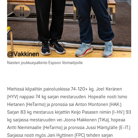
Naisten joukkuepalkinto Espoon Voimailijoille
Miehissä kilpailtiin painoluokissa 74-120+ kg. Joel Keränen
(HYV) nappasi 74 kg sarjan mestaruuden. Hopealle nosti Ismo
Hietanen (HeTarmo) ja pronssia sai Anton Montonen (HAK.)
Sarjan 83 kg mestaruus kirjattiin Keijo Pasasen nimiin (I-HV.) 93
kg sarjassa mestaruuden vei Joona Makkonen (TiKa), hopeaa
Antti Niemimaalle (HeTarmo) ja pronssia Jussi Mäntylälle (E-IT.)
Sarjassa nosti myös Jani Hyttinen (FPC) tehden sarjan