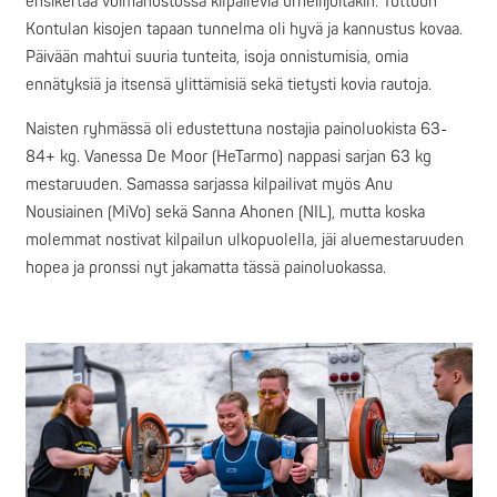
ensikertaa voimanostossa kilpailevia urheilijoitakin. Tuttuun
Kontulan kisojen tapaan tunnelma oli hyvä ja kannustus kovaa.
Päivään mahtui suuria tunteita, isoja onnistumisia, omia
ennätyksiä ja itsensä ylittämisiä sekä tietysti kovia rautoja.
Naisten ryhmässä oli edustettuna nostajia painoluokista 63-
84+ kg. Vanessa De Moor (HeTarmo) nappasi sarjan 63 kg
mestaruuden. Samassa sarjassa kilpailivat myös Anu
Nousiainen (MiVo) sekä Sanna Ahonen (NIL), mutta koska
molemmat nostivat kilpailun ulkopuolella, jäi aluemestaruuden
hopea ja pronssi nyt jakamatta tässä painoluokassa.