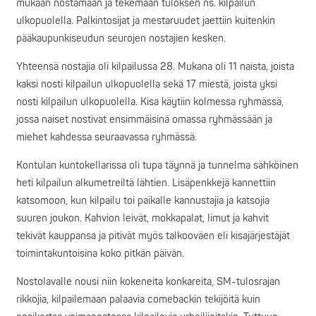
mukaan nostamaan ja tekemään tuloksen ns. kilpailun
ulkopuolella. Palkintosijat ja mestaruudet jaettiin kuitenkin
pääkaupunkiseudun seurojen nostajien kesken.
Yhteensä nostajia oli kilpailussa 28. Mukana oli 11 naista, joista
kaksi nosti kilpailun ulkopuolella sekä 17 miestä, joista yksi
nosti kilpailun ulkopuolella. Kisa käytiin kolmessa ryhmässä,
jossa naiset nostivat ensimmäisinä omassa ryhmässään ja
miehet kahdessa seuraavassa ryhmässä.
Kontulan kuntokellarissa oli tupa täynnä ja tunnelma sähköinen
heti kilpailun alkumetreiltä lähtien. Lisäpenkkejä kannettiin
katsomoon, kun kilpailu toi paikalle kannustajia ja katsojia
suuren joukon. Kahvion leivät, mokkapalat, limut ja kahvit
tekivät kauppansa ja pitivät myös talkooväen eli kisajärjestäjät
toimintakuntoisina koko pitkän päivän.
Nostolavalle nousi niin kokeneita konkareita, SM-tulosrajan
rikkojia, kilpailemaan palaavia comebackin tekijöitä kuin