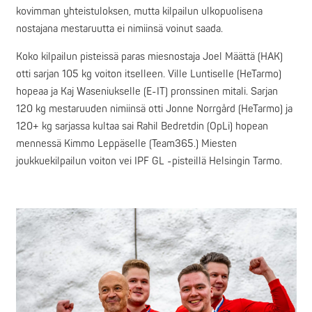
kovimman yhteistuloksen, mutta kilpailun ulkopuolisena
nostajana mestaruutta ei nimiinsä voinut saada.
Koko kilpailun pisteissä paras miesnostaja Joel Määttä (HAK)
otti sarjan 105 kg voiton itselleen. Ville Luntiselle (HeTarmo)
hopeaa ja Kaj Waseniukselle (E-IT) pronssinen mitali. Sarjan
120 kg mestaruuden nimiinsä otti Jonne Norrgård (HeTarmo) ja
120+ kg sarjassa kultaa sai Rahil Bedretdin (OpLi) hopean
mennessä Kimmo Leppäselle (Team365.) Miesten
joukkuekilpailun voiton vei IPF GL -pisteillä Helsingin Tarmo.