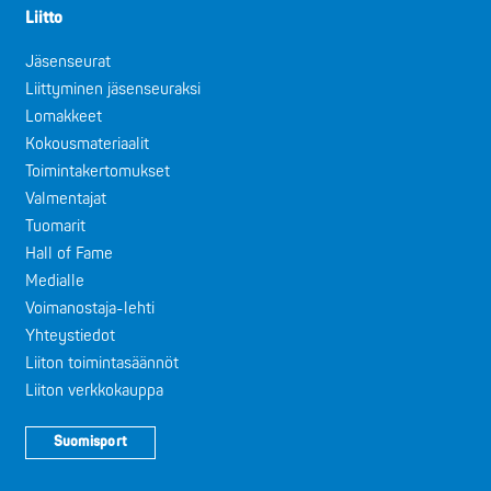
Liitto
Jäsenseurat
Liittyminen jäsenseuraksi
Lomakkeet
Kokousmateriaalit
Toimintakertomukset
Valmentajat
Tuomarit
Hall of Fame
Medialle
Voimanostaja-lehti
Yhteystiedot
Liiton toimintasäännöt
Liiton verkkokauppa
Suomisport