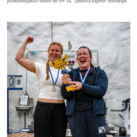
joukkuekilpailun voiton vei IPF GL -pisteillä Espoon Voimailijat.