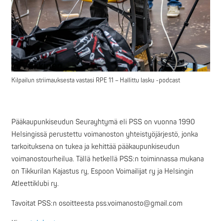
Kilpailun striimauksesta vastasi RPE 11 – Hallittu lasku -podcast
Pääkaupunkiseudun Seurayhtymä eli PSS on vuonna 1990
Helsingissä perustettu voimanoston yhteistyöjärjestö, jonka
tarkoituksena on tukea ja kehittää pääkaupunkiseudun
voimanostourheilua. Tällä hetkellä PSS:n toiminnassa mukana
on Tikkurilan Kajastus ry, Espoon Voimailijat ry ja Helsingin
Atleettiklubi ry.
Tavoitat PSS:n osoitteesta pss.voimanosto@gmail.com