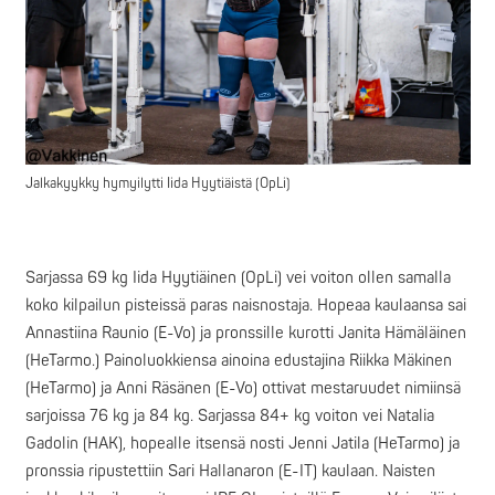
Jalkakyykky hymyilytti Iida Hyytiäistä (OpLi)
Sarjassa 69 kg Iida Hyytiäinen (OpLi) vei voiton ollen samalla
koko kilpailun pisteissä paras naisnostaja. Hopeaa kaulaansa sai
Annastiina Raunio (E-Vo) ja pronssille kurotti Janita Hämäläinen
(HeTarmo.) Painoluokkiensa ainoina edustajina Riikka Mäkinen
(HeTarmo) ja Anni Räsänen (E-Vo) ottivat mestaruudet nimiinsä
sarjoissa 76 kg ja 84 kg. Sarjassa 84+ kg voiton vei Natalia
Gadolin (HAK), hopealle itsensä nosti Jenni Jatila (HeTarmo) ja
pronssia ripustettiin Sari Hallanaron (E-IT) kaulaan. Naisten