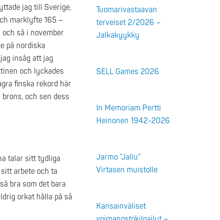
yttade jag till Sverige,
Tuomarivastaavan
och marklyfte 165 –
terveiset 2/2026 –
å och så i november
Jalkakyykky
ge på nordiska
ag insåg att jag
ttinen och lyckades
SELL Games 2026
ågra finska rekord här
nn brons, och sen dess
In Memoriam Pertti
Heinonen 1942-2026
Jarmo ”Jallu”
a talar sitt tydliga
Virtasen muistolle
 sitt arbete och ta
i så bra som det bara
drig orkat hålla på så
Kansainväliset
voimanostokilpailut –