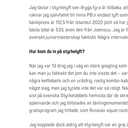
Jag tävlar i styrkelyft sen dryga fyra år tillbaka, 
räknar jag självfallet till mina PB:n endast lyft so
bänkpress är 112,5 från Istanbul 2022 (och så har 
bästa total är 533, även den från Joensuu. Jag är 
svenskt juniormästerskap faktiskt. Några internati
Hur kom du in på styrkelyft?
När jag var 13 drog jag i väg en stark googling som
kan man ju faktiskt det (om du inte visste det – var
några kettlebells och en uråldrig, rostig kombo-kab
något slag, men jag tyckte inte det var så roligt. 
sist på svenska Styrkelabbets hemsida där de skrev
spännande och jag tilltalades av tävlingsmomentet 
gratisprogram jag hittade, som Russian squat routi
Jag kopplade dock aldrig att styrkelyft var en grej 