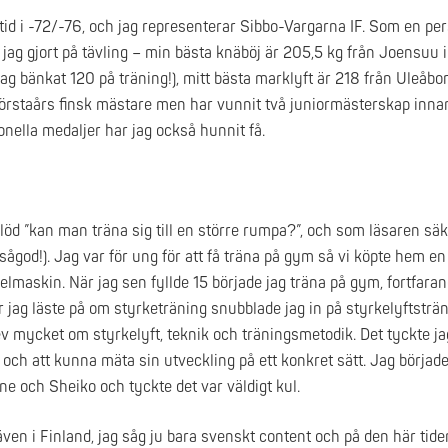
alltid i -72/-76, och jag representerar Sibbo-Vargarna IF. Som en p
m jag gjort på tävling – min bästa knäböj är 205,5 kg från Joensuu i
jag bänkat 120 på träning!), mitt bästa marklyft är 218 från Uleåb
förstaårs finsk mästare men har vunnit två juniormästerskap innan
onella medaljer har jag också hunnit få.
 löd ”kan man träna sig till en större rumpa?”, och som läsaren säk
sågod!). Jag var för ung för att få träna på gym så vi köpte hem en s
elmaskin. När jag sen fyllde 15 började jag träna på gym, fortfara
När jag läste på om styrketräning snubblade jag in på styrkelyftsträ
 mycket om styrkelyft, teknik och träningsmetodik. Det tyckte jag
och att kunna mäta sin utveckling på ett konkret sätt. Jag börjad
ne och Sheiko och tyckte det var väldigt kul.
även i Finland, jag såg ju bara svenskt content och på den här tide