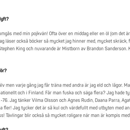
lyft?
ch umgås med min pojkvän! Ofta över en middag eller en öl (om det ä
Jag läser också böcker så mycket jag hinner med, mycket skräck,
av Stephen King och nuvarande är Mistborn av Brandon Sanderson
för?
älv men varje gång jag får träna med andra är jag eld och lågor. M
nationellt och i Finland. Får man fuska och säga flera? Jag hade ty
 i -76. Jag tänker Vilma Olsson och Agnes Rudin, Daana Parra, Aga
a fler! Jag tycker det är så kul och värdefullt med utbyten med a
ass! Tävlingar blir också så mycket roligare när man är kompis med