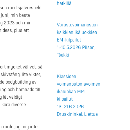
hetkillä
erson med självrespekt
 juni, min bästa
org 2023 och min
Varustevoimanoston
 dess, plus ett
kaikkien ikäluokkien
EM-kilpailut
1.-10.5.2026 Pilsen,
Tšekki
ert mycket väl vet, så
kivstång, lite vikter,
Klassisen
nde bodybuilding av
voimanoston avoimen
ning och hamnade till
ikäluokan MM-
 lät väldigt
kilpailut
e köra diverse
13.-21.6.2026
Druskininkai, Liettua
n rörde jag mig inte