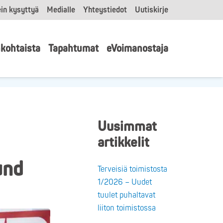
in kysyttyä
Medialle
Yhteystiedot
Uutiskirje
kohtaista
Tapahtumat
eVoimanostaja
Uusimmat
artikkelit
und
Terveisiä toimistosta
1/2026 – Uudet
tuulet puhaltavat
liiton toimistossa