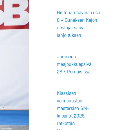
Historian havinaa osa
8 – Ounaksen Kajon
nostajat saivat
lahjoituksen
Juniorien
maajoukkuepäivä
26.7. Pornaisissa
Klassisen
voimanoston
mastersien SM-
kilpailut 2026
ratkottiin