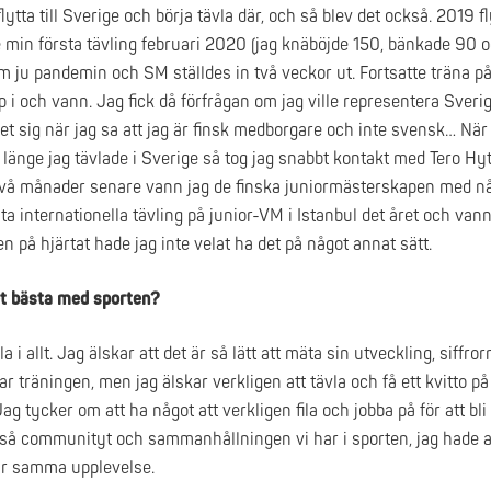
 flytta till Sverige och börja tävla där, och så blev det också. 2019 fl
e min första tävling februari 2020 (jag knäböjde 150, bänkade 90 
om ju pandemin och SM ställdes in två veckor ut. Fortsatte träna p
 i och vann. Jag fick då förfrågan om jag ville representera Sveri
 sig när jag sa att jag är finsk medborgare och inte svensk… När j
 länge jag tävlade i Sverige så tog jag snabbt kontakt med Tero Hy
t. Två månader senare vann jag de finska juniormästerskapen med n
sta internationella tävling på junior-VM i Istanbul det året och va
en på hjärtat hade jag inte velat ha det på något annat sätt.
et bästa med sporten?
a i allt. Jag älskar att det är så lätt att mäta sin utveckling, siffrorn
kar träningen, men jag älskar verkligen att tävla och få ett kvitto på
Jag tycker om att ha något att verkligen fila och jobba på för att bl
ckså communityt och sammanhållningen vi har i sporten, jag hade al
ar samma upplevelse.