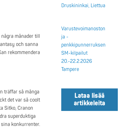
Druskininkai, Liettua
Varustevoimanoston
r några månader till
ja -
 fantasy och sanna
penkkipunnerruksen
. Kan rekommendera
SM-kilpailut
20.-22.2.2026
Tampere
an träffar så många
Lataa lisää
ckt det var så coolt
artikkeleita
ta Sitko, Cranon
ndra superduktiga
 sina konkurrenter.