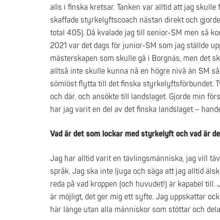
alls i finska kretsar. Tanken var alltid att jag skulle
skaffade styrkelyftscoach nästan direkt och gjord
total 405). Då kvalade jag till senior-SM men så k
2021 var det dags för junior-SM som jag ställde upp
mästerskapen som skulle gå i Borgnäs, men det sket
alltså inte skulle kunna nå en högre nivå än SM så
sömlöst flytta till det finska styrkelyftsförbunde
och där, och ansökte till landslaget. Gjorde min för
har jag varit en del av det finska landslaget – hand
Vad är det som lockar med styrkelyft och vad är d
Jag har alltid varit en tävlingsmänniska, jag vill tävl
språk. Jag ska inte ljuga och säga att jag alltid äls
reda på vad kroppen (och huvudet!) är kapabel till. 
är möjligt, det ger mig ett syfte. Jag uppskattar o
här länge utan alla människor som stöttar och del