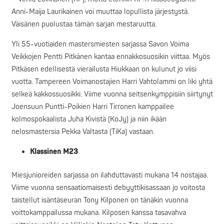
Anni-Maija Laurikainen voi muuttaa lopullista järjestystä.
Väisänen puolustaa tämän sarjan mestaruutta.
Yli 55-vuotiaiden mastersmiesten sarjassa Savon Voima
Veikkojen Pentti Pitkänen kantaa ennakkosuosikin viittaa. Myös
Pitkäsen edellisestä vierailusta Hiukkaan on kulunut jo viisi
vuotta. Tampereen Voimanostajien Harri Vahtolammi on liki yhtä
selkeä kakkossuosikki. Viime vuonna seitsenkymppisiin siirtynyt
Joensuun Puntti-Poikien Harri Tirronen kamppailee
kolmospokaalista Juha Kivistä (KoJy) ja niin ikään
nelosmastersia Pekka Valtasta (TiKa) vastaan.
Klassinen M23
Miesjunioreiden sarjassa on ilahduttavasti mukana 14 nostajaa.
Viime vuonna sensaatiomaisesti debyyttikisassaan jo voitosta
taistellut isäntäseuran Tony Kilponen on tänäkin vuonna
voittokamppailussa mukana. Kilposen kanssa tasavahva