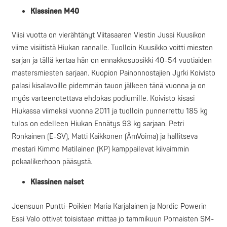
Klassinen M40
Viisi vuotta on vierähtänyt Viitasaaren Viestin Jussi Kuusikon
viime visiitistä Hiukan rannalle. Tuolloin Kuusikko voitti miesten
sarjan ja tällä kertaa hän on ennakkosuosikki 40-54 vuotiaiden
mastersmiesten sarjaan. Kuopion Painonnostajien Jyrki Koivisto
palasi kisalavoille pidemmän tauon jälkeen tänä vuonna ja on
myös varteenotettava ehdokas podiumille. Koivisto kisasi
Hiukassa viimeksi vuonna 2011 ja tuolloin punnerrettu 185 kg
tulos on edelleen Hiukan Ennätys 93 kg sarjaan. Petri
Ronkainen (E-SV), Matti Kaikkonen (ÄmVoima) ja hallitseva
mestari Kimmo Matilainen (KP) kamppailevat kiivaimmin
pokaalikerhoon pääsystä.
Klassinen naiset
Joensuun Puntti-Poikien Maria Karjalainen ja Nordic Powerin
Essi Valo ottivat toisistaan mittaa jo tammikuun Pornaisten SM-