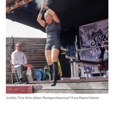
Juhliiko Tiina Voho jälleen Rantapenkkareissa? Kuva Maaria Haikola.