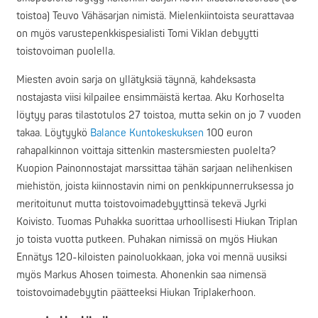
toistoa) Teuvo Vähäsarjan nimistä. Mielenkiintoista seurattavaa
on myös varustepenkkispesialisti Tomi Viklan debyytti
toistovoiman puolella.
Miesten avoin sarja on yllätyksiä täynnä, kahdeksasta
nostajasta viisi kilpailee ensimmäistä kertaa. Aku Korhoselta
löytyy paras tilastotulos 27 toistoa, mutta sekin on jo 7 vuoden
takaa. Löytyykö
Balance Kuntokeskuksen
100 euron
rahapalkinnon voittaja sittenkin mastersmiesten puolelta?
Kuopion Painonnostajat marssittaa tähän sarjaan nelihenkisen
miehistön, joista kiinnostavin nimi on penkkipunnerruksessa jo
meritoitunut mutta toistovoimadebyyttinsä tekevä Jyrki
Koivisto. Tuomas Puhakka suorittaa urhoollisesti Hiukan Triplan
jo toista vuotta putkeen. Puhakan nimissä on myös Hiukan
Ennätys 120-kiloisten painoluokkaan, joka voi mennä uusiksi
myös Markus Ahosen toimesta. Ahonenkin saa nimensä
toistovoimadebyytin päätteeksi Hiukan Triplakerhoon.