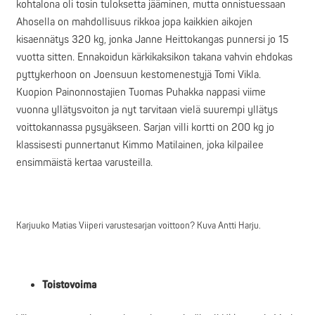
kohtalona oli tosin tuloksetta jääminen, mutta onnistuessaan
Ahosella on mahdollisuus rikkoa jopa kaikkien aikojen
kisaennätys 320 kg, jonka Janne Heittokangas punnersi jo 15
vuotta sitten. Ennakoidun kärkikaksikon takana vahvin ehdokas
pyttykerhoon on Joensuun kestomenestyjä Tomi Vikla.
Kuopion Painonnostajien Tuomas Puhakka nappasi viime
vuonna yllätysvoiton ja nyt tarvitaan vielä suurempi yllätys
voittokannassa pysyäkseen. Sarjan villi kortti on 200 kg jo
klassisesti punnertanut Kimmo Matilainen, joka kilpailee
ensimmäistä kertaa varusteilla.
Karjuuko Matias Viiperi varustesarjan voittoon? Kuva Antti Harju.
Toistovoima