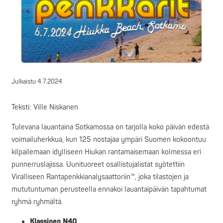
Julkaistu
4.7.2024
Teksti: Ville Niskanen
Tulevana lauantaina Sotkamossa on tarjolla koko päivän edestä
voimailuherkkua, kun 125 nostajaa ympäri Suomen kokoontuu
kilpailemaan idylliseen Hiukan rantamaisemaan kolmessa eri
punnerruslajissa. Uunituoreet osallistujalistat syötettiin
Viralliseen Rantapenkkianalysaattoriin™, joka tilastojen ja
mututuntuman perusteella ennakoi lauantaipäivän tapahtumat
ryhmä ryhmältä.
Klassinen N40