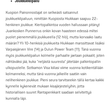
Joukkuekilpailu
Kuopion Painonnostajat on selkeästi satsannut
joukkuekilpailuun, nimittäin Kuopiosta Hiukkaan saapuu 22-
henkinen joukkue. Kiertopalkintoa vuoden hallussaan pitänyt
Juankosken Punnerrus onkin kovan haasteen edessä miltei
puolet pienemmällä joukkueella (12 hlö), mutta korvaako laatu
määrän? Yli 10-henkisiä joukkueita Hiukkaan marssittavat lisäksi
Varpaisjärven Vire (14) ja Oulun Power Team (11). Tänä vuonna
myös joukkuekilpailun kolmelle parhaalle jaetaan pokaalit, joten
nähtäväksi jää, kuka ”neljästä suuresta” jätetään palkintopallin
ulkopuolelle. Sotkamon Visa kiilasi viime vuonna kotikentällään
kolmanneksi, mutta tänä vuonna jalkeille saatiin vain
nelihenkinen joukkue. Pieni seura tarvitseekin tällä kertaa kaikki
kynnelle kykenevät mukaan kisajärjestelyihin, jotta
historiallisen suuret Rantapenkkarit saadaan selvitettyä
kunnialla läpi.