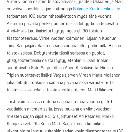
Viime vuonna naisten toistovoimassa jyrähteli Ukkonen ja Mari
on vahva suosikki sarjan voittoon ja
Balance Kuntokeskuksen
tarjoamaan 100 euron rahapalkintoon myös tänä vuonna.
Aiemmin päivällä penkkipunnerruskisadebyyttinsä tekevältä
Anni-Maija Laurikaiselta löytyy myös yli 30 toiston
tilastonoteeraus. Viime vuoden kolmonen Kajaanin Kuohun
Tiina Kangasjärvelä on useana vuonna ollut podiumilla Hiukan
toistokisoissa. Debytantteja tässä sarjassa on puolet,
yllätyspotentiaalia näistä löytyy etenkin Hiukan Triplan
suorittavalta Satu Sarpolalta ja Anne Kekäläiseltä. Hiukan
Triplan suorittavat lisäksi Varpaisjärven Vireen Maria Moilanen,
joka debytoi rohkeasti samana päivänä sekä varuste- että
toistokisassa, sekä jo toista vuotta putkeen Mari Ukkonen.
Toistovoimakisassa uutena sarjana on tänä vuonna yli 50-
vuotiaiden miesten sarja, jossa mukana on viimevuotisen
miesten sarjan sijoille 3-5 sijoittuneet Ari Patanen, Marko
Kangasjärvelä (KajKu) ja Matti Kärjä. Tämän kolmikon
ulkopuolelta löytyy kuitenkin sarjan kovin tilastonoteeraus (30