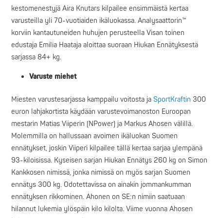
kestomenestyjä Aira Knutars kilpailee ensimmäistä kertaa
varusteilla yli 70-vuotiaiden ikäluokassa. Analysaattorin™
korviin kantautuneiden huhujen perusteella Visan toinen
edustaja Emilia Haataja aloittaa suoraan Hiukan Ennätyksestä
sarjassa 84+ kg.
Varuste miehet
Miesten varustesarjassa kamppailu voitosta ja
SportKraftin
300
euron lahjakortista käydään varustevoimanoston Euroopan
mestarin Matias Viiperin (NPower) ja Markus Ahosen välillä.
Molemmilla on hallussaan avoimen ikäluokan Suomen
ennätykset, joskin Viiperi kilpailee tällä kertaa sarjaa ylempänä
93-kiloisissa. Kyseisen sarjan Hiukan Ennätys 260 kg on Simon
Kankkosen nimissä, jonka nimissä on myös sarjan Suomen
ennätys 300 kg. Odotettavissa on ainakin jommankumman
ennätyksen rikkominen. Ahonen on SE:n nimiin saatuaan
hilannut lukemia ylöspäin kilo kilolta. Viime vuonna Ahosen