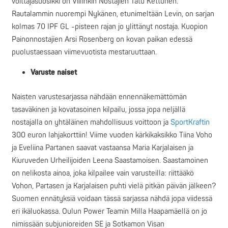
voittajasuosikki on Viilinkin Nostajien Tatu Kettunen.
Rautalammin nuorempi Nykänen, etunimeltään Levin, on sarjan
kolmas 70 IPF GL -pisteen rajan jo ylittänyt nostaja. Kuopion
Painonnostajien Arsi Rosenberg on kovan paikan edessä
puolustaessaan viimevuotista mestaruuttaan.
Varuste naiset
Naisten varustesarjassa nähdään ennennäkemättömän
tasaväkinen ja kovatasoinen kilpailu, jossa jopa neljällä
nostajalla on yhtäläinen mahdollisuus voittoon ja
SportKraftin
300 euron lahjakorttiin! Viime vuoden kärkikaksikko Tiina Voho
ja Eveliina Partanen saavat vastaansa Maria Karjalaisen ja
Kiuruveden Urheilijoiden Leena Saastamoisen. Saastamoinen
on nelikosta ainoa, joka kilpailee vain varusteilla: riittääkö
Vohon, Partasen ja Karjalaisen puhti vielä pitkän päivän jälkeen?
Suomen ennätyksiä voidaan tässä sarjassa nähdä jopa viidessä
eri ikäluokassa. Oulun Power Teamin Milla Haapamäellä on jo
nimissään subjunioreiden SE ja Sotkamon Visan