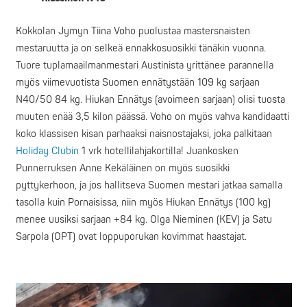
Kokkolan Jymyn Tiina Voho puolustaa mastersnaisten
mestaruutta ja on selkeä ennakkosuosikki tänäkin vuonna.
Tuore tuplamaailmanmestari Austinista yrittänee parannella
myös viimevuotista Suomen ennätystään 109 kg sarjaan
N40/50 84 kg. Hiukan Ennätys (avoimeen sarjaan) olisi tuosta
muuten enää 3,5 kilon päässä. Voho on myös vahva kandidaatti
koko klassisen kisan parhaaksi naisnostajaksi, joka palkitaan
Holiday Clubin
1 vrk hotellilahjakortilla! Juankosken
Punnerruksen Anne Kekäläinen on myös suosikki
pyttykerhoon, ja jos hallitseva Suomen mestari jatkaa samalla
tasolla kuin Pornaisissa, niin myös Hiukan Ennätys (100 kg)
menee uusiksi sarjaan +84 kg. Olga Nieminen (KEV) ja Satu
Sarpola (OPT) ovat loppuporukan kovimmat haastajat.