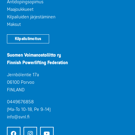
Antidopingsopimus
Maajoukkueet
Kilpailuiden järjestäminen
Maksut
Kilpailuilmoitus
Suomen Voimanostoliitto ry
Finnish Powerlifting Federation
Jernbölentie 17a
06100 Porvoo
FINLAND
0449676858
(Ma-To 10-18, Pe 9-14)
info@svnl.fi