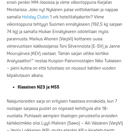
ensin penkin MM-kisoissa ja viime viikonloppuna Karjalan
Mestarissa. Joko nyt Nykänen palaa voittokantaan ja nappaa
samalla
Holiday Clubin
1 vrk hotellilahjakortin? Viime
viikonloppuna tehtyyn Suomen ennätykseen (192,5 kg sarjaan
74 kg) ja samalla Hiukan Ennätykseen odotellaan myös
parannusta. Markus Ahonen (VarpVi) koittanee uusia
viimevuotisen kakkossijansa Toni Silvennoista (E-SV) ja Janne
Mourujärveä (KEV) vastaan. Tämän sarjan villiksi kortiksi
Analysaattori™ nostaa Kuopion Painonnostajien Niko Tukiaisen
– pieni kutina on että tulostaso on noussut kahden vuoden
kilpailutauon aikana.
Klassinen N23 ja M55
Naisjunioreiden sarja on erityisen haastava ennakoida, kun 7
nostajan sarjassa puolet on nopeasti kehittyviä alle 18-
vuotiaita. Puhtaasti aiempien tilastojen perusteella arvioiden
kärkikolmikko olisi Lyyli Malinen (Sawo) – Aili Väisänen (VarpVi)
– Venla Loikkanen (KP), mutta etenkin KP:n kisadebytantti