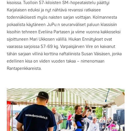
kisoissa. Tuolloin 57-kiloisten SM-hopeataistelu päättyi
Karjalaisen eduksi ja nyt nähtävä revanssi ratkaisee
todennäköisesti myös naisten sarjan voittajan. Kolmannesta
pokaalista käytäneen JuPu:n seuranväliset paluun klassisiin
kisoihin tehneen Eveliina Partasen ja viime vuonna kakkoseksi
sijoittuneen Mari Ukkosen välillä. Hiukan Ennätykset ovat
vaarassa sarjoissa 57-69 kg. Varpaisjärven Vire on kaivanut
tähän sarjaan villinä korttina naftaliinista Susan Väisäsen, jonka
edellinen kisa on viiden vuoden takaa – nimenomaan
Rantapenkkareista.