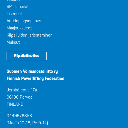
SM-kilpailut
Lisenssit
Antidopingsopimus
Maajoukkueet
Kilpailuiden järjestäminen
Maksut
Kilpailuilmoitus
Suomen Voimanostoliitto ry
Finnish Powerlifting Federation
Jernbölentie 17a
06100 Porvoo
FINLAND
0449676858
(Ma-To 10-18, Pe 9-14)