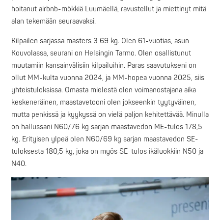
hoitanut airbnb-mökkiä Luumäellä, ravustellut ja miettinyt mitä
alan tekemään seuraavaksi.
Kilpailen sarjassa masters 3 69 kg. Olen 61-vuotias, asun
Kouvolassa, seurani on Helsingin Tarmo. Olen osallistunut
muutamiin kansainvälisiin kilpailuihin. Paras saavutukseni on
ollut MM-kulta vuonna 2024, ja MM-hopea vuonna 2025, siis
yhteistuloksissa. Omasta mielestä olen voimanostajana aika
keskeneräinen, maastavetooni olen jokseenkin tyytyväinen,
mutta penkissä ja kyykyssä on vielä paljon kehitettävää. Minulla
on hallussani N60/76 kg sarjan maastavedon ME-tulos 178,5
kg. Erityisen ylpeä olen N60/69 kg sarjan maastavedon SE-
tuloksesta 180,5 kg, joka on myös SE-tulos ikäluokkiin N50 ja
N40.