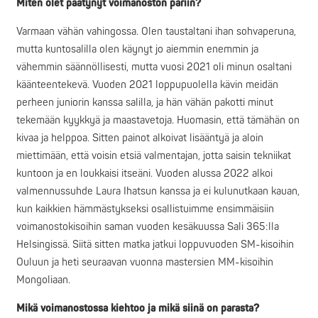
Miten olet päätynyt voimanoston pariin?
Varmaan vähän vahingossa. Olen taustaltani ihan sohvaperuna,
mutta kuntosalilla olen käynyt jo aiemmin enemmin ja
vähemmin säännöllisesti, mutta vuosi 2021 oli minun osaltani
käänteentekevä. Vuoden 2021 loppupuolella kävin meidän
perheen juniorin kanssa salilla, ja hän vähän pakotti minut
tekemään kyykkyä ja maastavetoja. Huomasin, että tämähän on
kivaa ja helppoa. Sitten painot alkoivat lisääntyä ja aloin
miettimään, että voisin etsiä valmentajan, jotta saisin tekniikat
kuntoon ja en loukkaisi itseäni. Vuoden alussa 2022 alkoi
valmennussuhde Laura Ihatsun kanssa ja ei kulunutkaan kauan,
kun kaikkien hämmästykseksi osallistuimme ensimmäisiin
voimanostokisoihin saman vuoden kesäkuussa Sali 365:lla
Helsingissä. Siitä sitten matka jatkui loppuvuoden SM-kisoihin
Ouluun ja heti seuraavan vuonna mastersien MM-kisoihin
Mongoliaan.
Mikä voimanostossa kiehtoo ja mikä siinä on parasta?