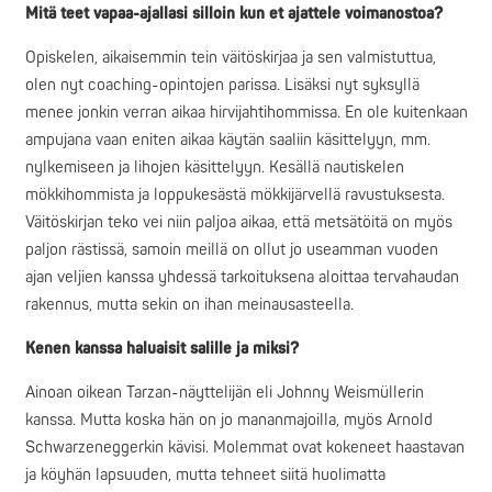
Mitä teet vapaa-ajallasi silloin kun et ajattele voimanostoa?
Opiskelen, aikaisemmin tein väitöskirjaa ja sen valmistuttua,
olen nyt coaching-opintojen parissa. Lisäksi nyt syksyllä
menee jonkin verran aikaa hirvijahtihommissa. En ole kuitenkaan
ampujana vaan eniten aikaa käytän saaliin käsittelyyn, mm.
nylkemiseen ja lihojen käsittelyyn. Kesällä nautiskelen
mökkihommista ja loppukesästä mökkijärvellä ravustuksesta.
Väitöskirjan teko vei niin paljoa aikaa, että metsätöitä on myös
paljon rästissä, samoin meillä on ollut jo useamman vuoden
ajan veljien kanssa yhdessä tarkoituksena aloittaa tervahaudan
rakennus, mutta sekin on ihan meinausasteella.
Kenen kanssa haluaisit salille ja miksi?
Ainoan oikean Tarzan-näyttelijän eli Johnny Weismüllerin
kanssa. Mutta koska hän on jo mananmajoilla, myös Arnold
Schwarzeneggerkin kävisi. Molemmat ovat kokeneet haastavan
ja köyhän lapsuuden, mutta tehneet siitä huolimatta