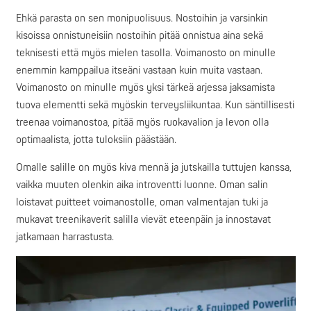
Ehkä parasta on sen monipuolisuus. Nostoihin ja varsinkin
kisoissa onnistuneisiin nostoihin pitää onnistua aina sekä
teknisesti että myös mielen tasolla. Voimanosto on minulle
enemmin kamppailua itseäni vastaan kuin muita vastaan.
Voimanosto on minulle myös yksi tärkeä arjessa jaksamista
tuova elementti sekä myöskin terveysliikuntaa. Kun säntillisesti
treenaa voimanostoa, pitää myös ruokavalion ja levon olla
optimaalista, jotta tuloksiin päästään.
Omalle salille on myös kiva mennä ja jutskailla tuttujen kanssa,
vaikka muuten olenkin aika introventti luonne. Oman salin
loistavat puitteet voimanostolle, oman valmentajan tuki ja
mukavat treenikaverit salilla vievät eteenpäin ja innostavat
jatkamaan harrastusta.