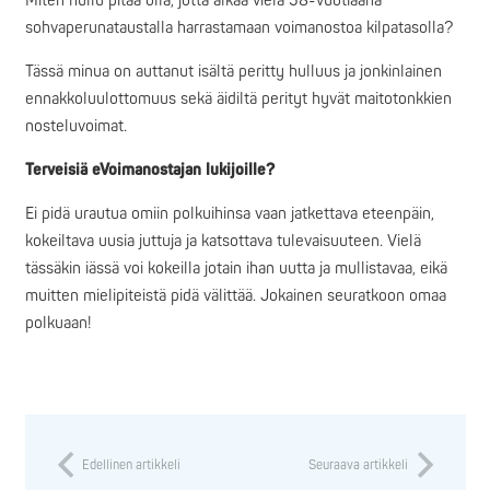
Miten hullu pitää olla, jotta alkaa vielä 58-vuotiaana
sohvaperunataustalla harrastamaan voimanostoa kilpatasolla?
Tässä minua on auttanut isältä peritty hulluus ja jonkinlainen
ennakkoluulottomuus sekä äidiltä perityt hyvät maitotonkkien
nosteluvoimat.
Terveisiä eVoimanostajan lukijoille?
Ei pidä urautua omiin polkuihinsa vaan jatkettava eteenpäin,
kokeiltava uusia juttuja ja katsottava tulevaisuuteen. Vielä
tässäkin iässä voi kokeilla jotain ihan uutta ja mullistavaa, eikä
muitten mielipiteistä pidä välittää. Jokainen seuratkoon omaa
polkuaan!
Edellinen artikkeli
Seuraava artikkeli