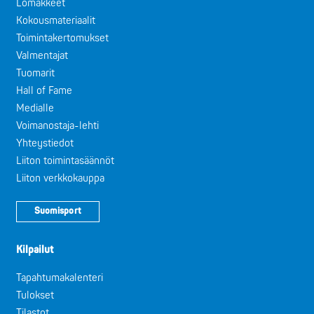
Lomakkeet
Kokousmateriaalit
Toimintakertomukset
Valmentajat
Tuomarit
Hall of Fame
Medialle
Voimanostaja-lehti
Yhteystiedot
Liiton toimintasäännöt
Liiton verkkokauppa
Suomisport
Kilpailut
Tapahtumakalenteri
Tulokset
Tilastot