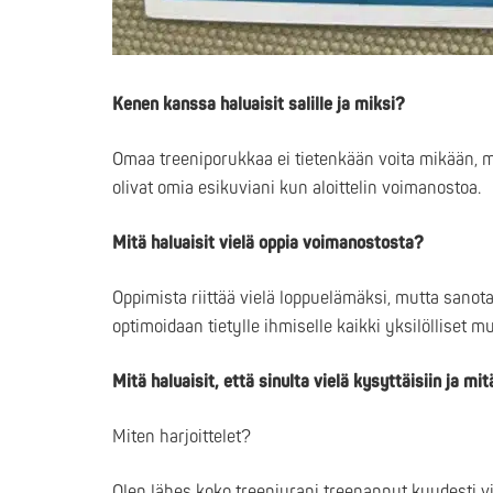
Kenen kanssa haluaisit salille ja miksi?
Omaa treeniporukkaa ei tietenkään voita mikään, mu
olivat omia esikuviani kun aloittelin voimanostoa.
Mitä haluaisit vielä oppia voimanostosta?
Oppimista riittää vielä loppuelämäksi, mutta sanota
optimoidaan tietylle ihmiselle kaikki yksilölliset 
Mitä haluaisit, että sinulta vielä kysyttäisiin ja mit
Miten harjoittelet?
Olen lähes koko treeniurani treenannut kuudesti viiko