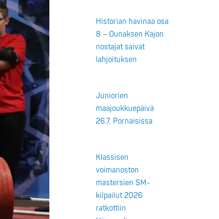
Historian havinaa osa
8 – Ounaksen Kajon
nostajat saivat
lahjoituksen
Juniorien
maajoukkuepäivä
26.7. Pornaisissa
Klassisen
voimanoston
mastersien SM-
kilpailut 2026
ratkottiin