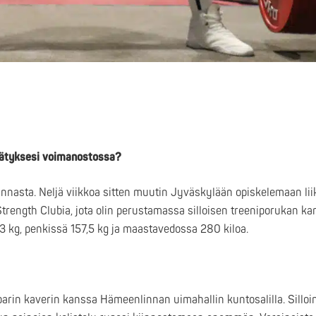
nnätyksesi voimanostossa?
nnasta. Neljä viikkoa sitten muutin Jyväskylään opiskelemaan lii
ength Clubia, jota olin perustamassa silloisen treeniporukan ka
 kg, penkissä 157,5 kg ja maastavedossa 280 kiloa.
parin kaverin kanssa Hämeenlinnan uimahallin kuntosalilla. Silloin