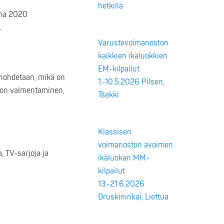
hetkillä
nna 2020
.
Varustevoimanoston
kaikkien ikäluokkien
EM-kilpailut
unohdetaan, mikä on
1.-10.5.2026 Pilsen,
a on valmentaminen,
Tšekki
Klassisen
voimanoston avoimen
, TV-sarjoja ja
ikäluokan MM-
kilpailut
13.-21.6.2026
Druskininkai, Liettua