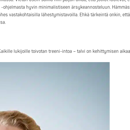
BD -ohjelmasta hyvin minimalistiseen ärsykeannosteluun. Hämmäst
lähes vastakohtaisilla lähestymistavoilla. Ehkä tärkeintä onkin, et
sa.
Kaikille lukijoille toivotan treeni-intoa – talvi on kehittymisen aikaa