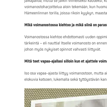
jalkapalloa, mutta se jäikin viimeiseksi kaudeksi,
voimanostoharjoittelua aloin tekemään, kun huomas
Hämeenlinnan torilla, joissa rikoin kyykyn, maas
Mikä voimanostossa kiehtoo ja mikä siinä on para
Voimanostossa kiehtoo ehdottomasti uuden oppimine
tärkeintä – eli nauttia! Itselle voimanosto on en
johon myös nykyiset opinnot vahvasti liittyvät.
Mitä teet vapaa-ajallasi silloin kun et ajattele vo
Iso osa vapaa-ajasta liittyy voimanostoon, mutta a
elokuvia katsoen, lukemalla sekä tyttöystävän kan