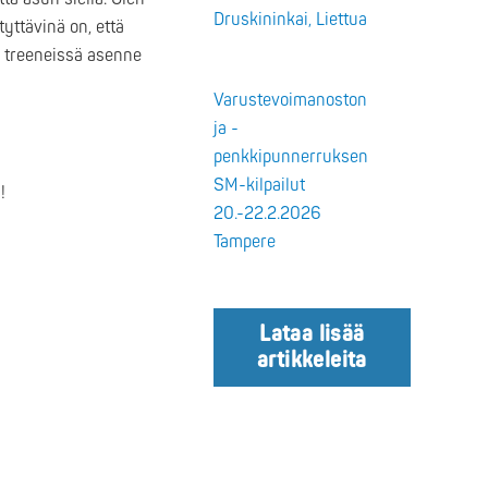
Druskininkai, Liettua
yttävinä on, että
tä treeneissä asenne
Varustevoimanoston
ja -
penkkipunnerruksen
SM-kilpailut
!
20.-22.2.2026
Tampere
Lataa lisää
artikkeleita