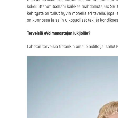
kokeiluttanut itselläni kaikkea mahdollista, 6x S
kehitystä on tullut hyvin monella eri tavalla, jopa 
on kunnossa ja salin ulkopuoliset tekijät kondikses
Terveisiä eVoimanostajan lukijoille?
Lähetän terveisiä tietenkin omalle äidille ja isälle! 