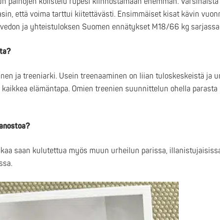
 kun painojen kolistelu rupesi kiinnostamaan enemmän. Varsinaista
in, että voima tarttui kiitettävästi. Ensimmäiset kisat kävin vuo
tavedon ja yhteistuloksen Suomen ennätykset M18/66 kg sarjassa
sta?
n ja treeniarki. Usein treenaaminen on liian tuloskeskeistä ja 
nen kaikkea elämäntapa. Omien treenien suunnittelun ohella parast
imanostoa?
ikaa saan kulutettua myös muun urheilun parissa, illanistujaisissa
ssa.