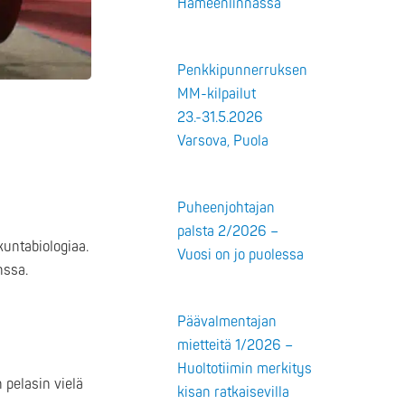
Hämeenlinnassa
Penkkipunnerruksen
MM-kilpailut
23.-31.5.2026
Varsova, Puola
Puheenjohtajan
palsta 2/2026 –
kuntabiologiaa.
Vuosi on jo puolessa
nssa.
Päävalmentajan
mietteitä 1/2026 –
Huoltotiimin merkitys
 pelasin vielä
kisan ratkaisevilla