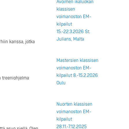
Avoimen ikäluokan
klassisen
voimanoston EM-
kilpailut
15.-22.3.2026 St.
Julians, Malta
hiin kanssa, jotka
Mastersien klassisen
voimanoston EM-
kilpailut 8.-15.2.2026
en treeniohjelma
Oulu
Nuorten klassisen
voimanoston EM-
kilpailut
28.11.-7.12.2025
ttä asun siellä. Olen