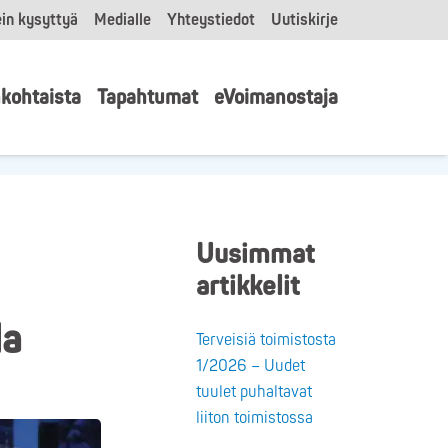
in kysyttyä
Medialle
Yhteystiedot
Uutiskirje
kohtaista
Tapahtumat
eVoimanostaja
Uusimmat
artikkelit
la
Terveisiä toimistosta
1/2026 – Uudet
tuulet puhaltavat
liiton toimistossa