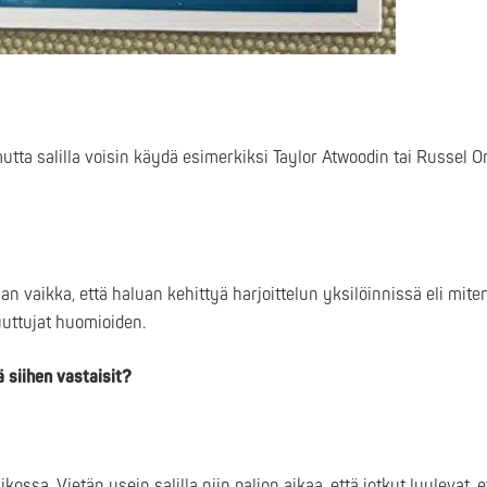
tta salilla voisin käydä esimerkiksi Taylor Atwoodin tai Russel Or
an vaikka, että haluan kehittyä harjoittelun yksilöinnissä eli mit
muuttujat huomioiden.
ä siihen vastaisit?
ssa. Vietän usein salilla niin paljon aikaa, että jotkut luulevat, e