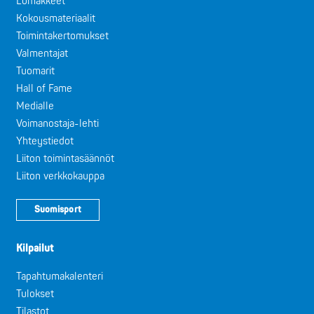
Lomakkeet
Kokousmateriaalit
Toimintakertomukset
Valmentajat
Tuomarit
Hall of Fame
Medialle
Voimanostaja-lehti
Yhteystiedot
Liiton toimintasäännöt
Liiton verkkokauppa
Suomisport
Kilpailut
Tapahtumakalenteri
Tulokset
Tilastot