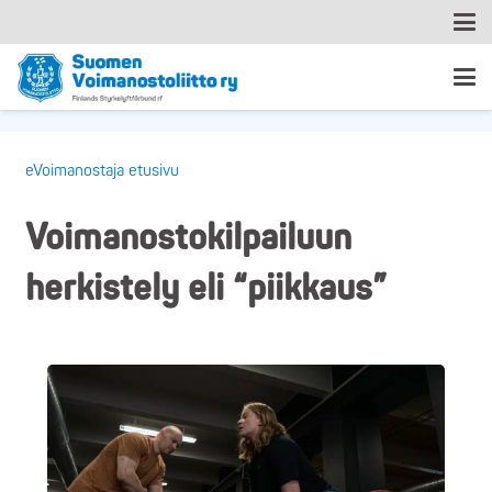
eVoimanostaja etusivu
Voimanostokilpailuun
herkistely eli “piikkaus”