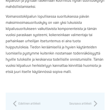
kilpailuun ja pyritään laskemaan kuormitus hyvän suorituskyvyn
mahdollistamiseksi.
Voimanostokilpailun lopullisessa suorituksessa päivän
maksimivoimasuorituskyky on vain yksi lukuisista
kilpailusuoritukseen vaikuttavista komponenteista ja tämän
vuoksi paraskaan systeemi, kokeneinkaan valmentaja tai
parhainkaan urheilijan itsetuntemus ei aina tuota
huipputuloksia. Tiedon keräämisellä ja hyvien käytänteiden
luomisella pystymme kuitenkin nostamaan todennäköisyyttä
hyville tuloksille ja keskiarvoa todellisille onnistumisille. Tämän
vuoksi kilpailuun herkistelyyn kannattaa kiinnittää huomiota ja
etsiä juuri itselle käytännössä sopiva malli.
Edellinen artikkeli
Seuraava artikkeli