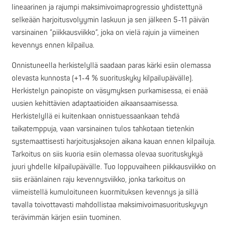
lineaarinen ja rajumpi maksimivoimaprogressio yhdistettynä
selkeään harjoitusvolyymin laskuun ja sen jälkeen 5-11 päivän
varsinainen ”piikkausviikko”, joka on vielä rajuin ja viimeinen
kevennys ennen kilpailua.
Onnistuneella herkistelyllä saadaan paras kärki esiin olemassa
olevasta kunnosta (+1-4 % suorituskyky kilpailupäivälle).
Herkistelyn painopiste on väsymyksen purkamisessa, ei enää
uusien kehittävien adaptaatioiden aikaansaamisessa.
Herkistelyllä ei kuitenkaan onnistuessaankaan tehdä
taikatemppuja, vaan varsinainen tulos tahkotaan tietenkin
systemaattisesti harjoitusjaksojen aikana kauan ennen kilpailuja.
Tarkoitus on siis kuoria esiin olemassa olevaa suorituskykyä
juuri yhdelle kilpailupäivälle. Tuo loppuvaiheen piikkausviikko on
siis eräänlainen raju kevennysviikko, jonka tarkoitus on
viimeistellä kumuloituneen kuormituksen kevennys ja sillä
tavalla toivottavasti mahdollistaa maksimivoimasuorituskyvyn
terävimmän kärjen esiin tuominen.