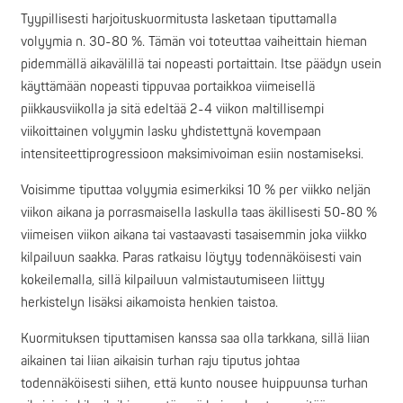
Tyypillisesti harjoituskuormitusta lasketaan tiputtamalla
volyymia n. 30-80 %. Tämän voi toteuttaa vaiheittain hieman
pidemmällä aikavälillä tai nopeasti portaittain. Itse päädyn usein
käyttämään nopeasti tippuvaa portaikkoa viimeisellä
piikkausviikolla ja sitä edeltää 2-4 viikon maltillisempi
viikoittainen volyymin lasku yhdistettynä kovempaan
intensiteettiprogressioon maksimivoiman esiin nostamiseksi.
Voisimme tiputtaa volyymia esimerkiksi 10 % per viikko neljän
viikon aikana ja porrasmaisella laskulla taas äkillisesti 50-80 %
viimeisen viikon aikana tai vastaavasti tasaisemmin joka viikko
kilpailuun saakka. Paras ratkaisu löytyy todennäköisesti vain
kokeilemalla, sillä kilpailuun valmistautumiseen liittyy
herkistelyn lisäksi aikamoista henkien taistoa.
Kuormituksen tiputtamisen kanssa saa olla tarkkana, sillä liian
aikainen tai liian aikaisin turhan raju tiputus johtaa
todennäköisesti siihen, että kunto nousee huippuunsa turhan