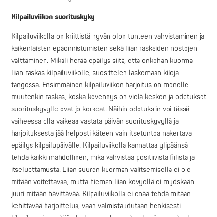
Kilpailuviikon suorituskyky
Kilpailuviikolla on kriittistä hyvän olon tunteen vahvistaminen ja
kaikenlaisten epäonnistumisten sekä liian raskaiden nostojen
välttäminen. Mikäli herää epäilys siitä, että onkohan kuorma
liian raskas kilpailuviikolle, suosittelen laskemaan kiloja
tangossa. Ensimmäinen kilpailuviikon harjoitus on monelle
muutenkin raskas, koska kevennys on vielä kesken ja odotukset
suorituskyvylle ovat jo korkeat. Näihin odotuksiin voi tässä
vaiheessa olla vaikeaa vastata päivän suorituskyvyllä ja
harjoituksesta jää helposti käteen vain itsetuntoa nakertava
epäilys kilpailupäivälle. Kilpailuviikolla kannattaa ylipäänsä
tehdä kaikki mahdollinen, mikä vahvistaa positiivista fiilistä ja
itseluottamusta. Liian suuren kuorman valitsemisella ei ole
mitään voitettavaa, mutta hieman liian kevyellä ei myöskään
juuri mitään hävittävää. Kilpailuviikolla ei enää tehdä mitään
kehittävää harjoittelua, vaan valmistaudutaan henkisesti