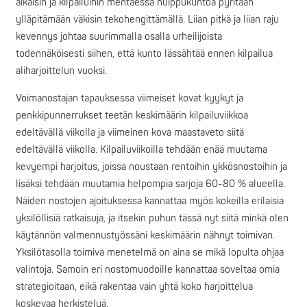
aikaisin ja kilpailuihin mentäessä huippukuntoa pyritään
ylläpitämään väkisin tekohengittämällä. Liian pitkä ja liian raju
kevennys johtaa suurimmalla osalla urheilijoista
todennäköisesti siihen, että kunto lässähtää ennen kilpailua
aliharjoittelun vuoksi.
Voimanostajan tapauksessa viimeiset kovat kyykyt ja
penkkipunnerrukset teetän keskimäärin kilpailuviikkoa
edeltävällä viikolla ja viimeinen kova maastaveto siitä
edeltävällä viikolla. Kilpailuviikoilla tehdään enää muutama
kevyempi harjoitus, joissa noustaan rentoihin ykkösnostoihin ja
lisäksi tehdään muutamia helpompia sarjoja 60-80 % alueella.
Näiden nostojen ajoituksessa kannattaa myös kokeilla erilaisia
yksilöllisiä ratkaisuja, ja itsekin puhun tässä nyt siitä minkä olen
käytännön valmennustyössäni keskimäärin nähnyt toimivan.
Yksilötasolla toimiva menetelmä on aina se mikä lopulta ohjaa
valintoja. Samoin eri nostomuodoille kannattaa soveltaa omia
strategioitaan, eikä rakentaa vain yhtä koko harjoittelua
koskevaa herkistelyä.