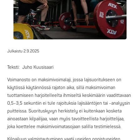
Julkaistu
2.9.2025
Teksti: Juho Kuusisaari
Voimanosto on maksimivoimalaji, jossa lajisuoritukseen on
käytössä käytännössä rajaton aika, sillä maksimivoiman
tuottamiseen harjoitelleelta ihmiseltä keskimäärin vaadittavaan
0,5-3,5 sekuntiin ei tule rajoituksia lajisääntöjen tai -analyysin
puitteissa. Suorituskyvyn herkistely ei kuitenkaan kosketa
ainoastaan kilpailijaa, vaan myös tavoitteellista harjoittelijaa,
joka koettelee maksimivoimatasojaan salilla testimielessä.
Kilpailuun valmistautuminen vaatii useiden onnistuneiden