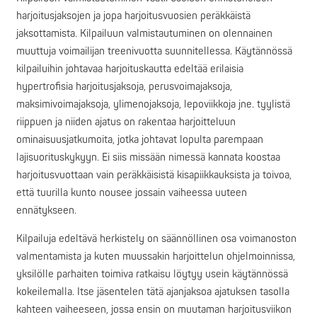
harjoitusjaksojen ja jopa harjoitusvuosien peräkkäistä
jaksottamista. Kilpailuun valmistautuminen on olennainen
muuttuja voimailijan treenivuotta suunnitellessa. Käytännössä
kilpailuihin johtavaa harjoituskautta edeltää erilaisia
hypertrofisia harjoitusjaksoja, perusvoimajaksoja,
maksimivoimajaksoja, ylimenojaksoja, lepoviikkoja jne. tyylistä
riippuen ja niiden ajatus on rakentaa harjoitteluun
ominaisuusjatkumoita, jotka johtavat lopulta parempaan
lajisuorituskykyyn. Ei siis missään nimessä kannata koostaa
harjoitusvuottaan vain peräkkäisistä kisapiikkauksista ja toivoa,
että tuurilla kunto nousee jossain vaiheessa uuteen
ennätykseen.
Kilpailuja edeltävä herkistely on säännöllinen osa voimanoston
valmentamista ja kuten muussakin harjoittelun ohjelmoinnissa,
yksilölle parhaiten toimiva ratkaisu löytyy usein käytännössä
kokeilemalla. Itse jäsentelen tätä ajanjaksoa ajatuksen tasolla
kahteen vaiheeseen, jossa ensin on muutaman harjoitusviikon