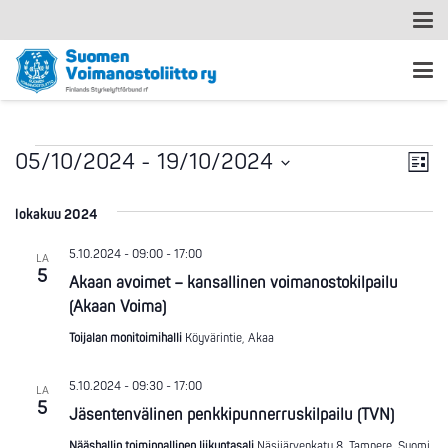
Ta
Tapahtumat
Nä
05/10/2024
 - 
19/10/2024
Lista
Vi
Valitse
nav
päivä.
lokakuu 2024
Na
5.10.2024 - 09:00
-
17:00
LA
5
Akaan avoimet – kansallinen voimanostokilpailu
(Akaan Voima)
Toijalan monitoimihalli
Köyvärintie, Akaa
5.10.2024 - 09:30
-
17:00
LA
5
Jäsentenvälinen penkkipunnerruskilpailu (TVN)
Nääshallin toiminnallinen liikuntasali
Näsijärvenkatu 8, Tampere, Suomi