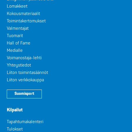
Lomakkeet
Kokousmateriaalit
Toimintakertomukset
Valmentajat
Tuomarit
Hall of Fame
Medialle
Voimanostaja-lehti
Yhteystiedot
Liiton toimintasäännöt
Liiton verkkokauppa
Suomisport
Kilpailut
Tapahtumakalenteri
Tulokset