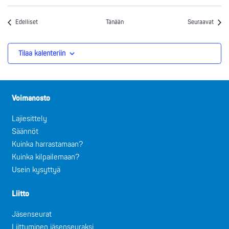
Tapahtumat
Tapah
Edelliset
Tänään
Seuraavat
Tilaa kalenteriin
Voimanosto
Lajiesittely
Säännöt
Kuinka harrastamaan?
Kuinka kilpailemaan?
Usein kysyttyä
Liitto
Jäsenseurat
Liittyminen jäsenseuraksi