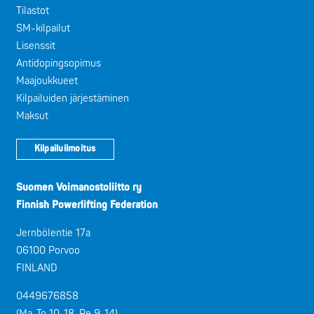
Tilastot
SM-kilpailut
Lisenssit
Antidopingsopimus
Maajoukkueet
Kilpailuiden järjestäminen
Maksut
Kilpailuilmoitus
Suomen Voimanostoliitto ry
Finnish Powerlifting Federation
Jernbölentie 17a
06100 Porvoo
FINLAND
0449676858
(Ma-To 10-18, Pe 9-14)