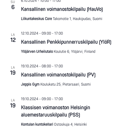
6.10.2024 - 10:00
-
17:00
SU
6
Kansallinen voimanostokilpailu (HauVo)
Liikuntakeskus Core
Takomotie 1, Haukipudas, Suomi
12.10.2024 - 09:00
-
17:00
LA
12
Kansallinen Penkkipunnerruskilpailu (YlöR)
Ylöjärven Urheilutalo
Koulutie 6, Ylöjärvi, Finland
19.10.2024 - 08:00
-
17:00
LA
19
Kansallinen voimanostokilpailu (PV)
Jeppis Gym
Koulukatu 25, Pietarsaari, Suomi
19.10.2024 - 09:00
-
17:00
LA
19
Klassisen voimanoston Helsingin
aluemestaruuskilpailu (PSS)
Kontulan kuntokellari
Ostoskuja 4, Helsinki