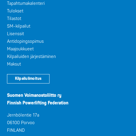
Tapahtumakalenteri
Tulokset
Tilastot
SM-kilpailut
Lisenssit
Antidopingsopimus
Maajoukkueet
Kilpailuiden järjestäminen
Maksut
Kilpailuilmoitus
Suomen Voimanostoliitto ry
Finnish Powerlifting Federation
Jernbölentie 17a
06100 Porvoo
FINLAND