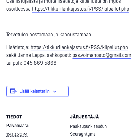
Osallistujalista ja muita lisätietoja kilpailusta on myös
osoitteessa
https://tikkurilankajastus.fi/PSS/kilpailut.php
–
Tervetuloa nostamaan ja kannustamaan.
Lisätietoja:
https://tikkurilankajastus.fi/PSS/kilpailut.php
sekä Janne Leppä, sähköposti:
pss.voimanosto@gmail.com
tai puh: 045 869 5868
Lisää kalenteriin
TIEDOT
JÄRJESTÄJÄ
Päivämäärä:
Pääkaupunkiseudun
Seurayhtymä
19.10.2024