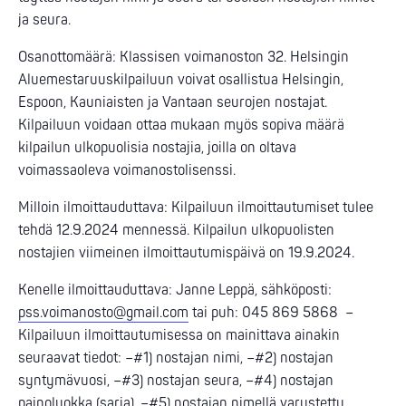
ja seura.
Osanottomäärä: Klassisen voimanoston 32. Helsingin
Aluemestaruuskilpailuun voivat osallistua Helsingin,
Espoon, Kauniaisten ja Vantaan seurojen nostajat.
Kilpailuun voidaan ottaa mukaan myös sopiva määrä
kilpailun ulkopuolisia nostajia, joilla on oltava
voimassaoleva voimanostolisenssi.
Milloin ilmoittauduttava: Kilpailuun ilmoittautumiset tulee
tehdä 12.9.2024 mennessä. Kilpailun ulkopuolisten
nostajien viimeinen ilmoittautumispäivä on 19.9.2024.
Kenelle ilmoittauduttava: Janne Leppä, sähköposti:
pss.voimanosto@gmail.com
tai puh: 045 869 5868 –
Kilpailuun ilmoittautumisessa on mainittava ainakin
seuraavat tiedot: –#1) nostajan nimi, –#2) nostajan
syntymävuosi, –#3) nostajan seura, –#4) nostajan
painoluokka (sarja), –#5) nostajan nimellä varustettu