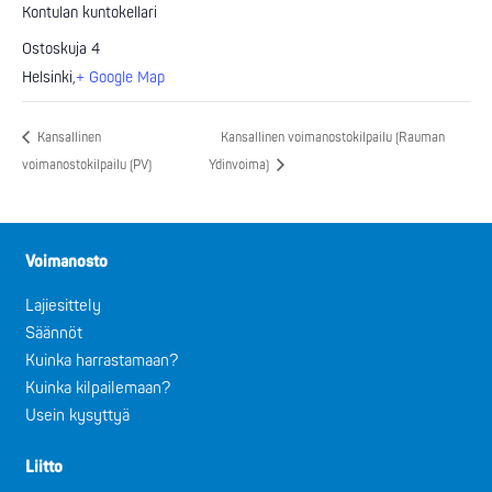
Kontulan kuntokellari
Ostoskuja 4
Helsinki
,
+ Google Map
Kansallinen
Kansallinen voimanostokilpailu (Rauman
voimanostokilpailu (PV)
Ydinvoima)
Voimanosto
Lajiesittely
Säännöt
Kuinka harrastamaan?
Kuinka kilpailemaan?
Usein kysyttyä
Liitto