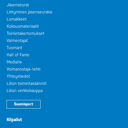
Jäsenseurat
Liittyminen jäsenseuraksi
Lomakkeet
Kokousmateriaalit
Toimintakertomukset
Valmentajat
Tuomarit
Hall of Fame
Medialle
Voimanostaja-lehti
Yhteystiedot
Liiton toimintasäännöt
Liiton verkkokauppa
Suomisport
Kilpailut