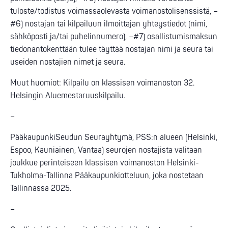
tuloste/todistus voimassaolevasta voimanostolisenssistä, –
#6) nostajan tai kilpailuun ilmoittajan yhteystiedot (nimi,
sähköposti ja/tai puhelinnumero), –#7) osallistumismaksun
tiedonantokenttään tulee täyttää nostajan nimi ja seura tai
useiden nostajien nimet ja seura.
Muut huomiot: Kilpailu on klassisen voimanoston 32.
Helsingin Aluemestaruuskilpailu.
–
PääkaupunkiSeudun Seurayhtymä, PSS:n alueen (Helsinki,
Espoo, Kauniainen, Vantaa) seurojen nostajista valitaan
joukkue perinteiseen klassisen voimanoston Helsinki-
Tukholma-Tallinna Pääkaupunkiotteluun, joka nostetaan
Tallinnassa 2025.
–