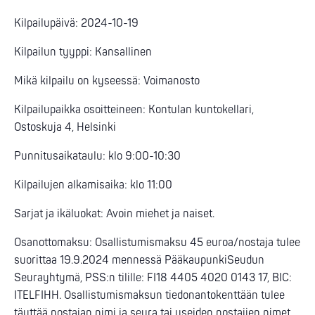
Kilpailupäivä: 2024-10-19
Kilpailun tyyppi: Kansallinen
Mikä kilpailu on kyseessä: Voimanosto
Kilpailupaikka osoitteineen: Kontulan kuntokellari,
Ostoskuja 4, Helsinki
Punnitusaikataulu: klo 9:00-10:30
Kilpailujen alkamisaika: klo 11:00
Sarjat ja ikäluokat: Avoin miehet ja naiset.
Osanottomaksu: Osallistumismaksu 45 euroa/nostaja tulee
suorittaa 19.9.2024 mennessä PääkaupunkiSeudun
Seurayhtymä, PSS:n tilille: FI18 4405 4020 0143 17, BIC:
ITELFIHH. Osallistumismaksun tiedonantokenttään tulee
täyttää nostajan nimi ja seura tai useiden nostajien nimet