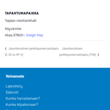
TAPAHTUMAPAIKKA
Toijalan monitoimihalli
Köyvärintie
Akaa
,
37800
+ Google Map
Jäsentenvälinen penkkipunnerruskilpailu
Jäsentenvälinen
(E-SV ja HP-V)
penkkipunnerruskilpailu (TVN)
Voimanosto
Lajiesittely
Säännöt
Kuinka harrastamaan?
Kuinka kilpailemaan?