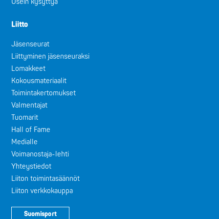
Usein kysyttyä
Liitto
Jäsenseurat
Liittyminen jäsenseuraksi
Lomakkeet
Kokousmateriaalit
Toimintakertomukset
Valmentajat
Tuomarit
Hall of Fame
Medialle
Voimanostaja-lehti
Yhteystiedot
Liiton toimintasäännöt
Liiton verkkokauppa
Suomisport