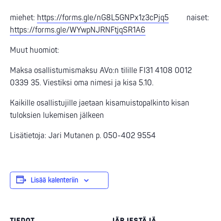
miehet:
https://forms.gle/nG8L5GNPx1z3cPjq5
naiset:
https://forms.gle/WYwpNJRNFtjqSR1A6
Muut huomiot:
Maksa osallistumismaksu AVo:n tilille FI31 4108 0012
0339 35. Viestiksi oma nimesi ja kisa 5.10.
Kaikille osallistujille jaetaan kisamuistopalkinto kisan
tuloksien lukemisen jälkeen
Lisätietoja: Jari Mutanen p. 050-402 9554
Lisää kalenteriin
TIEDOT
JÄRJESTÄJÄ