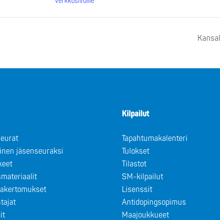
verkkosivuille
Kansal
Kilpailut
eurat
Tapahtumakalenteri
minen jäsenseuraksi
Tulokset
keet
Tilastot
materiaalit
SM-kilpailut
takertomukset
Lisenssit
tajat
Antidopingsopimus
it
Maajoukkueet