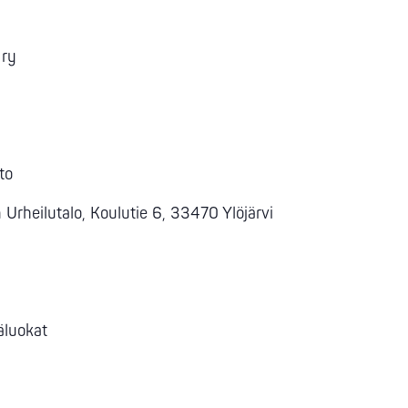
 ry
to
n Urheilutalo, Koulutie 6, 33470 Ylöjärvi
käluokat