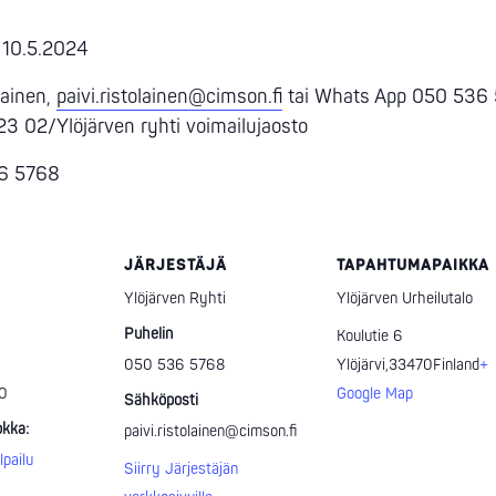
n 10.5.2024
lainen,
paivi.ristolainen@cimson.fi
tai Whats App 050 536 
23 02/Ylöjärven ryhti voimailujaosto
36 5768
JÄRJESTÄJÄ
TAPAHTUMAPAIKKA
Ylöjärven Ryhti
Ylöjärven Urheilutalo
Puhelin
Koulutie 6
050 536 5768
Ylöjärvi
,
33470
Finland
+
00
Google Map
Sähköposti
kka:
paivi.ristolainen@cimson.fi
lpailu
Siirry Järjestäjän