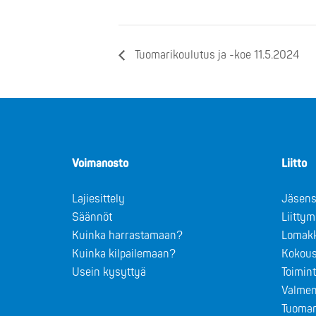
Tuomarikoulutus ja -koe 11.5.2024
Voimanosto
Liitto
Lajiesittely
Jäsens
Säännöt
Liitty
Kuinka harrastamaan?
Lomak
Kuinka kilpailemaan?
Kokous
Usein kysyttyä
Toimin
Valmen
Tuomar