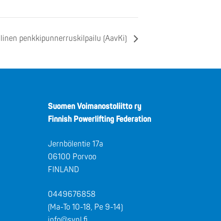
linen penkkipunnerruskilpailu (AavKi)
Suomen Voimanostoliitto ry
Finnish Powerlifting Federation
Jernbölentie 17a
06100 Porvoo
FINLAND
0449676858
(Ma-To 10-18, Pe 9-14)
info@svnl.fi