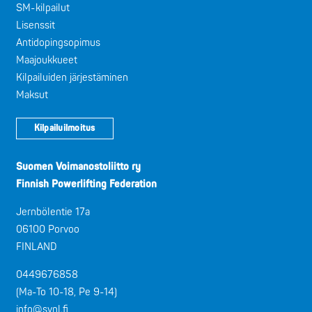
SM-kilpailut
Lisenssit
Antidopingsopimus
Maajoukkueet
Kilpailuiden järjestäminen
Maksut
Kilpailuilmoitus
Suomen Voimanostoliitto ry
Finnish Powerlifting Federation
Jernbölentie 17a
06100 Porvoo
FINLAND
0449676858
(Ma-To 10-18, Pe 9-14)
info@svnl.fi