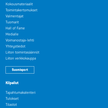
Kokousmateriaalit
Toimintakertomukset
Valmentajat
Tuomarit
Hall of Fame
Medialle
Voimanostaja-lehti
Yhteystiedot
Liiton toimintasäännöt
Liiton verkkokauppa
Suomisport
Kilpailut
Tapahtumakalenteri
Tulokset
Tilastot