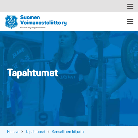
Tapahtumat
Etusivu
Tapahtumat
Kansallinen kilpailu