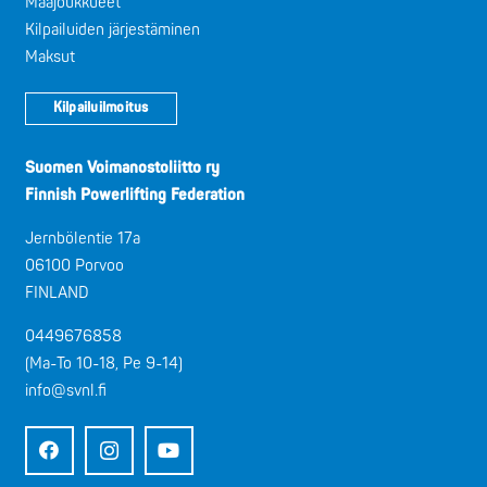
Maajoukkueet
Kilpailuiden järjestäminen
Maksut
Kilpailuilmoitus
Suomen Voimanostoliitto ry
Finnish Powerlifting Federation
Jernbölentie 17a
06100 Porvoo
FINLAND
0449676858
(Ma-To 10-18, Pe 9-14)
info@svnl.fi