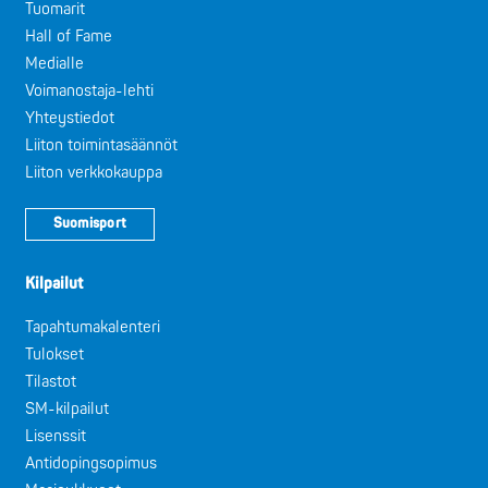
Tuomarit
Hall of Fame
Medialle
Voimanostaja-lehti
Yhteystiedot
Liiton toimintasäännöt
Liiton verkkokauppa
Suomisport
Kilpailut
Tapahtumakalenteri
Tulokset
Tilastot
SM-kilpailut
Lisenssit
Antidopingsopimus