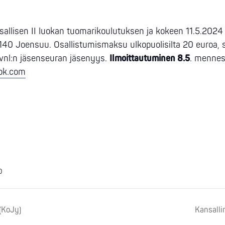
sallisen II luokan tuomarikoulutuksen ja kokeen 11.5.2024
140 Joensuu. Osallistumismaksu ulkopuolisilta 20 euroa, si
svnl:n jäsenseuran jäsenyys.
Ilmoittautuminen 8.5
. mennes
ok.com
0
(KoJy)
Kansalli