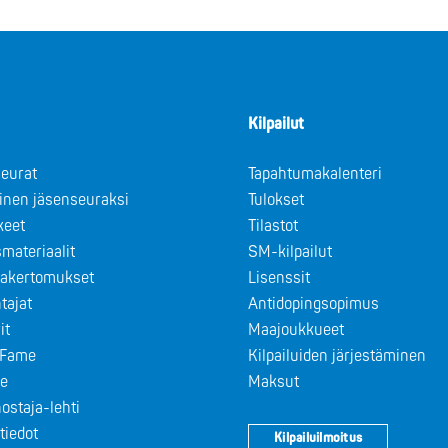
Kilpailut
eurat
Tapahtumakalenteri
minen jäsenseuraksi
Tulokset
keet
Tilastot
materiaalit
SM-kilpailut
takertomukset
Lisenssit
tajat
Antidopingsopimus
it
Maajoukkueet
f Fame
Kilpailuiden järjestäminen
le
Maksut
ostaja-lehti
tiedot
Kilpailuilmoitus