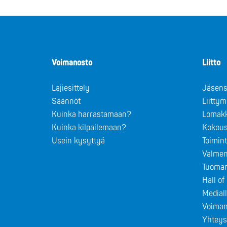
Voimanosto
Liitto
Lajiesittely
Jäsens
Säännöt
Liitty
Kuinka harrastamaan?
Lomak
Kuinka kilpailemaan?
Kokous
Usein kysyttyä
Toimin
Valmen
Tuomar
Hall o
Medial
Voiman
Yhteys