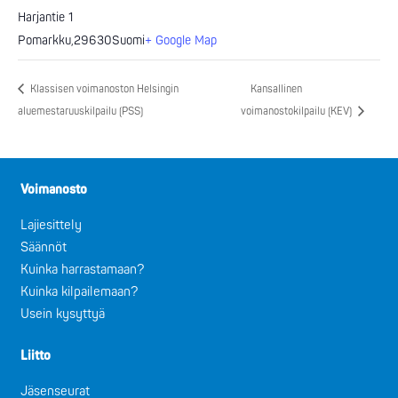
Harjantie 1
Pomarkku
,
29630
Suomi
+ Google Map
Klassisen voimanoston Helsingin
Kansallinen
aluemestaruuskilpailu (PSS)
voimanostokilpailu (KEV)
Voimanosto
Lajiesittely
Säännöt
Kuinka harrastamaan?
Kuinka kilpailemaan?
Usein kysyttyä
Liitto
Jäsenseurat