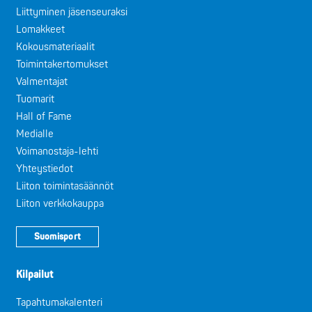
Liittyminen jäsenseuraksi
Lomakkeet
Kokousmateriaalit
Toimintakertomukset
Valmentajat
Tuomarit
Hall of Fame
Medialle
Voimanostaja-lehti
Yhteystiedot
Liiton toimintasäännöt
Liiton verkkokauppa
Suomisport
Kilpailut
Tapahtumakalenteri