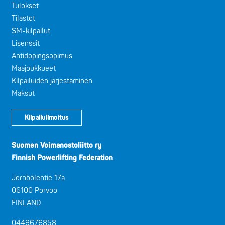
Tulokset
Tilastot
SM-kilpailut
Lisenssit
Antidopingsopimus
Maajoukkueet
Kilpailuiden järjestäminen
Maksut
Kilpailuilmoitus
Suomen Voimanostoliitto ry
Finnish Powerlifting Federation
Jernbölentie 17a
06100 Porvoo
FINLAND
0449676858