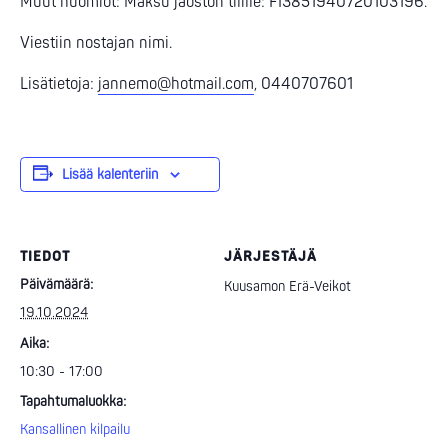
Muut huomiot: Maksu jaoston tilille: FI3851940720103196.
Viestiin nostajan nimi.
Lisätietoja:
jannemo@hotmail.com
, 0440707601
Lisää kalenteriin
TIEDOT
JÄRJESTÄJÄ
Päivämäärä:
Kuusamon Erä-Veikot
19.10.2024
Aika:
10:30 - 17:00
Tapahtumaluokka:
Kansallinen kilpailu