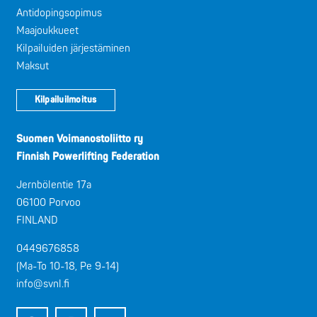
Antidopingsopimus
Maajoukkueet
Kilpailuiden järjestäminen
Maksut
Kilpailuilmoitus
Suomen Voimanostoliitto ry
Finnish Powerlifting Federation
Jernbölentie 17a
06100 Porvoo
FINLAND
0449676858
(Ma-To 10-18, Pe 9-14)
info@svnl.fi