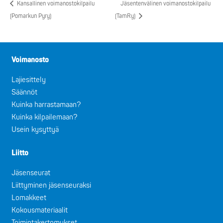
Kansallinen voimanostokilpailu
Jäsentenvälinen voimanostokilpailu
(Pomarkun Pyry)
(TamRy)
Voimanosto
Lajiesittely
Säännöt
Kuinka harrastamaan?
Kuinka kilpailemaan?
Usein kysyttyä
Liitto
Jäsenseurat
Liittyminen jäsenseuraksi
Lomakkeet
Kokousmateriaalit
Toimintakertomukset