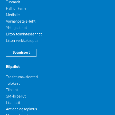
Tuomarit
Hall of Fame
Medialle
Voimanostaja-lehti
Yhteystiedot
Liiton toimintasäännöt
Liiton verkkokauppa
Suomisport
Kilpailut
Tapahtumakalenteri
Tulokset
Tilastot
SM-kilpailut
Lisenssit
Antidopingsopimus