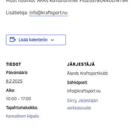
Muut huomiot: ÅKKs kontonummer FI0255780440014794
Lisätietoja:
info@kraftsport.nu
Lisää kalenteriin
TIEDOT
JÄRJESTÄJÄ
Päivämäärä:
Ålands Kraftsportklubb
8.2.2025
Sähköposti
Aika:
info@kraftsport.nu
10:00 - 17:00
Siirry Järjestäjän
Tapahtumaluokka:
verkkosivuille
Kansallinen kilpailu