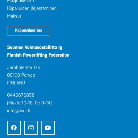
Maajoukkueet
Kilpailuiden järjestäminen
Maksut
Kilpailuilmoitus
Suomen Voimanostoliitto ry
Finnish Powerlifting Federation
Jernbölentie 17a
06100 Porvoo
FINLAND
0449676858
(Ma-To 10-18, Pe 9-14)
info@svnl.fi