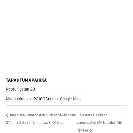
TAPAHTUMAPAIKKA
Neptunigatan 23
Maarianhamina
,
22100
Suomi
+ Google Map
Klassisen voimanoston nuorten SM-kilpailut
Masters klassisen
31.1. – 2.2.2025, Tammisaari, KK Eken
voimanoston EM-kilpailut, Albi,
Ranska