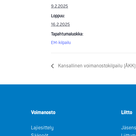
9.2.2025
Loppuu:
16.2.2025
Tapahtumaluokka:
EM-kilpailu
Kansallinen voimanostokilpailu (ÅKK)
Voimanosto
Liitto
Lajiesittely
Jäsens
Säännöt
Liitty