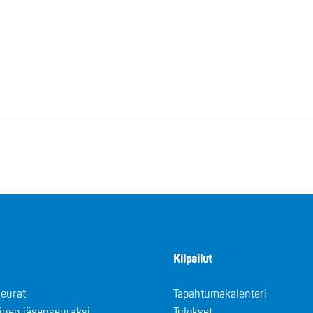
Kilpailut
eurat
Tapahtumakalenteri
minen jäsenseuraksi
Tulokset